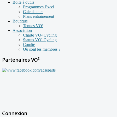
Boite à outils
Programmes Excel
Calculateurs
Plans entrainement
Boutique
Tenues VO²
Association
Charte VO² Cycling
Statuts VO² Cycling
Comité
Où sont les membres ?
Partenaires VO²
Connexion