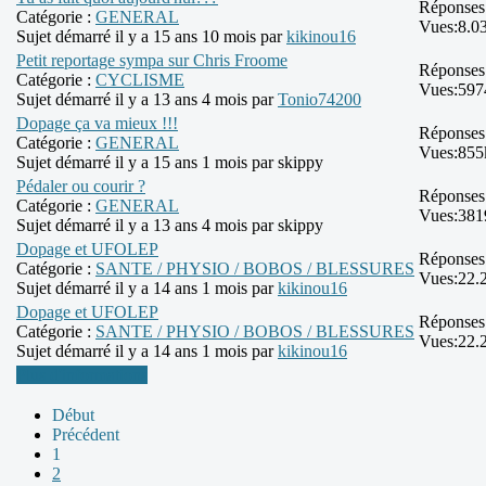
Réponses
Catégorie :
GENERAL
Vues:
8.0
Sujet démarré il y a 15 ans 10 mois par
kikinou16
Petit reportage sympa sur Chris Froome
Réponses
Catégorie :
CYCLISME
Vues:
597
Sujet démarré il y a 13 ans 4 mois par
Tonio74200
Dopage ça va mieux !!!
Réponses
Catégorie :
GENERAL
Vues:
855
Sujet démarré il y a 15 ans 1 mois par
skippy
Pédaler ou courir ?
Réponses
Catégorie :
GENERAL
Vues:
381
Sujet démarré il y a 13 ans 4 mois par
skippy
Dopage et UFOLEP
Réponses
Catégorie :
SANTE / PHYSIO / BOBOS / BLESSURES
Vues:
22.
Sujet démarré il y a 14 ans 1 mois par
kikinou16
Dopage et UFOLEP
Réponses
Catégorie :
SANTE / PHYSIO / BOBOS / BLESSURES
Vues:
22.
Sujet démarré il y a 14 ans 1 mois par
kikinou16
Plus d'informations
Début
Précédent
1
2