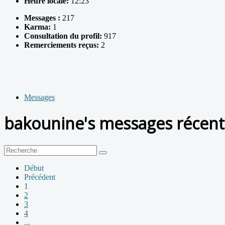
Heure locale:
12:23
Messages :
217
Karma:
1
Consultation du profil:
917
Remerciements reçus:
2
Messages
bakounine's messages récen
Début
Précédent
1
2
3
4
...