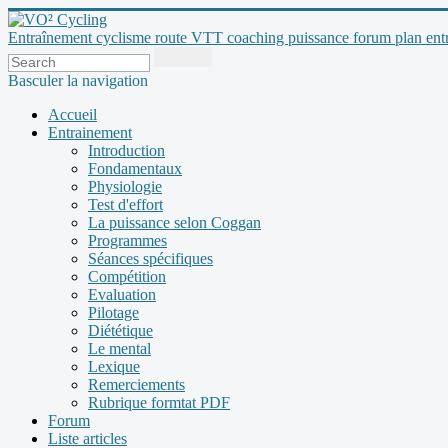
Entraînement cyclisme route VTT coaching puissance forum plan entraî
Basculer la navigation
Accueil
Entrainement
Introduction
Fondamentaux
Physiologie
Test d'effort
La puissance selon Coggan
Programmes
Séances spécifiques
Compétition
Evaluation
Pilotage
Diététique
Le mental
Lexique
Remerciements
Rubrique formtat PDF
Forum
Liste articles