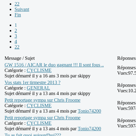
22
Suivant
Fin
1
2
3
4
22
Message / Sujet
Réponses
GW 1516 / AICAR le duo gagnant !!! Il sont fous ..
Réponses
Catégorie :
CYCLISME
Vues:
97.
Sujet démarré il y a 16 ans 3 mois par
skippy
Vos stats 1er tirmestre 2013 ?
Réponses
Catégorie :
GENERAL
Vues:
10.
Sujet démarré il y a 13 ans 4 mois par
skippy
Petit reportage sympa sur Chris Froome
Réponses
Catégorie :
CYCLISME
Vues:
597
Sujet démarré il y a 13 ans 4 mois par
Tonio74200
Petit reportage sympa sur Chris Froome
Réponses
Catégorie :
CYCLISME
Vues:
597
Sujet démarré il y a 13 ans 4 mois par
Tonio74200
Tu as fait quoi aujourd'hui???