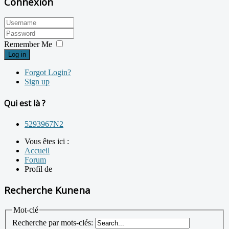
Connexion
Remember Me
Log in
Forgot Login?
Sign up
Qui est là ?
5293967N2
Vous êtes ici :
Accueil
Forum
Profil de
Recherche Kunena
Mot-clé
Recherche par mots-clés: