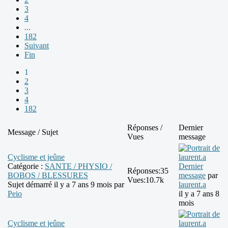
3
4
...
182
Suivant
Fin
1
2
3
4
182
Réponses /
Dernier
Message / Sujet
Vues
message
Cyclisme et jeûne
Catégorie :
SANTE / PHYSIO /
Dernier
Réponses:
35
BOBOS / BLESSURES
message
par
Vues:
10.7k
Sujet démarré il y a 7 ans 9 mois par
laurent.a
Peio
il y a 7 ans 8
mois
Cyclisme et jeûne