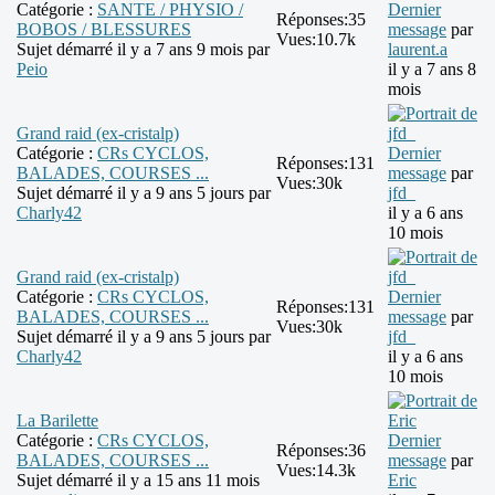
Catégorie :
SANTE / PHYSIO /
Dernier
Réponses:
35
BOBOS / BLESSURES
message
par
Vues:
10.7k
Sujet démarré il y a 7 ans 9 mois par
laurent.a
Peio
il y a 7 ans 8
mois
Grand raid (ex-cristalp)
Catégorie :
CRs CYCLOS,
Dernier
Réponses:
131
BALADES, COURSES ...
message
par
Vues:
30k
Sujet démarré il y a 9 ans 5 jours par
jfd_
Charly42
il y a 6 ans
10 mois
Grand raid (ex-cristalp)
Catégorie :
CRs CYCLOS,
Dernier
Réponses:
131
BALADES, COURSES ...
message
par
Vues:
30k
Sujet démarré il y a 9 ans 5 jours par
jfd_
Charly42
il y a 6 ans
10 mois
La Barilette
Catégorie :
CRs CYCLOS,
Dernier
Réponses:
36
BALADES, COURSES ...
message
par
Vues:
14.3k
Sujet démarré il y a 15 ans 11 mois
Eric