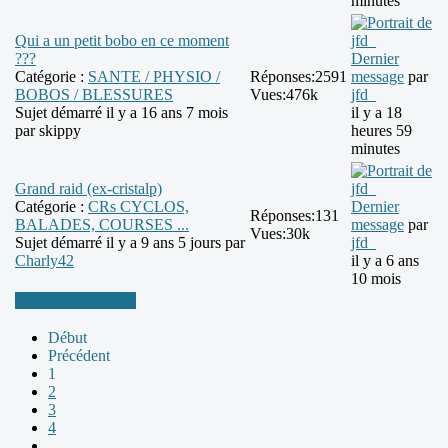
minutes
Qui a un petit bobo en ce moment
???
Dernier
Catégorie :
SANTE / PHYSIO /
Réponses:
2591
message
par
BOBOS / BLESSURES
Vues:
476k
jfd_
Sujet démarré il y a 16 ans 7 mois
il y a 18
par
skippy
heures 59
minutes
Grand raid (ex-cristalp)
Catégorie :
CRs CYCLOS,
Dernier
Réponses:
131
BALADES, COURSES ...
message
par
Vues:
30k
Sujet démarré il y a 9 ans 5 jours par
jfd_
Charly42
il y a 6 ans
10 mois
Plus d'informations
Début
Précédent
1
2
3
4
...