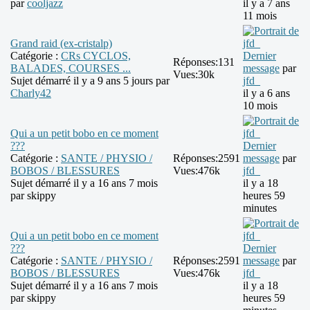
par
cooljazz
il y a 7 ans
11 mois
Grand raid (ex-cristalp)
Catégorie :
CRs CYCLOS,
Dernier
Réponses:
131
BALADES, COURSES ...
message
par
Vues:
30k
Sujet démarré il y a 9 ans 5 jours par
jfd_
Charly42
il y a 6 ans
10 mois
Qui a un petit bobo en ce moment
???
Dernier
Catégorie :
SANTE / PHYSIO /
Réponses:
2591
message
par
BOBOS / BLESSURES
Vues:
476k
jfd_
Sujet démarré il y a 16 ans 7 mois
il y a 18
par
skippy
heures 59
minutes
Qui a un petit bobo en ce moment
???
Dernier
Catégorie :
SANTE / PHYSIO /
Réponses:
2591
message
par
BOBOS / BLESSURES
Vues:
476k
jfd_
Sujet démarré il y a 16 ans 7 mois
il y a 18
par
skippy
heures 59