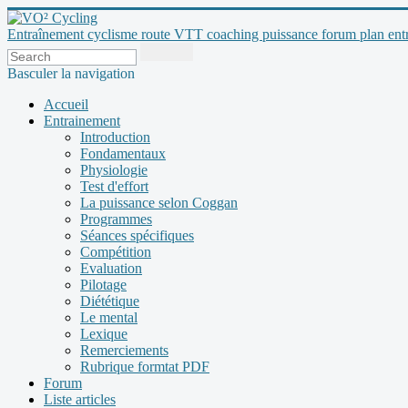
Entraînement cyclisme route VTT coaching puissance forum plan entraî
Basculer la navigation
Accueil
Entrainement
Introduction
Fondamentaux
Physiologie
Test d'effort
La puissance selon Coggan
Programmes
Séances spécifiques
Compétition
Evaluation
Pilotage
Diététique
Le mental
Lexique
Remerciements
Rubrique formtat PDF
Forum
Liste articles