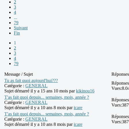
2
3
4
...
79
Suivant
Fin
1
2
3
4
79
Message / Sujet
Réponses
Tu as fait quoi aujourd'hui???
Réponses
Catégorie :
GENERAL
Vues:
8.0
Sujet démarré il y a 15 ans 10 mois par
kikinou16
T'as fait quoi depuis... semaines, mois, année ?
Réponses
Catégorie :
GENERAL
Vues:
387
Sujet démarré il y a 10 ans 8 mois par
icare
T'as fait quoi depuis... semaines, mois, année ?
Réponses
Catégorie :
GENERAL
Vues:
387
Sujet démarré il y a 10 ans 8 mois par
icare