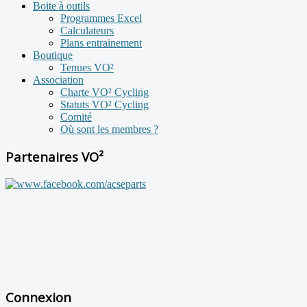
Boite à outils
Programmes Excel
Calculateurs
Plans entrainement
Boutique
Tenues VO²
Association
Charte VO² Cycling
Statuts VO² Cycling
Comité
Où sont les membres ?
Partenaires VO²
Connexion