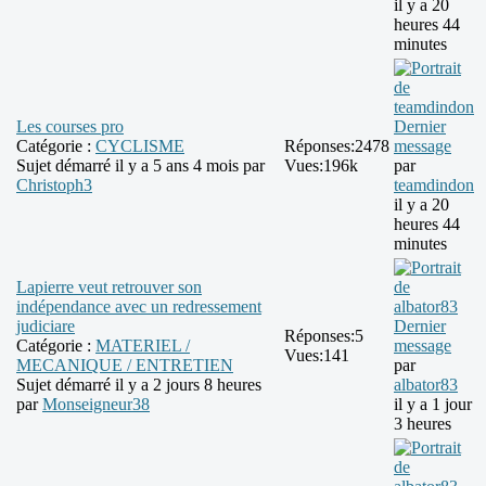
il y a 20
heures 44
minutes
Les courses pro
Dernier
Catégorie :
CYCLISME
Réponses:
2478
message
Sujet démarré il y a 5 ans 4 mois par
Vues:
196k
par
Christoph3
teamdindon
il y a 20
heures 44
minutes
Lapierre veut retrouver son
indépendance avec un redressement
judiciare
Dernier
Réponses:
5
Catégorie :
MATERIEL /
message
Vues:
141
MECANIQUE / ENTRETIEN
par
Sujet démarré il y a 2 jours 8 heures
albator83
par
Monseigneur38
il y a 1 jour
3 heures