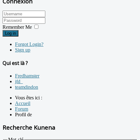
Connexion
Remember Me
Log in
Forgot Login?
Sign up
Qui est là ?
Fredhamster
jfd_
teamdindon
Vous êtes ici :
Accueil
Forum
Profil de
Recherche Kunena
Mot-clé