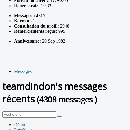
Fuseau horaire:
UTC +2:00
Heure locale:
19:33
Messages :
4315
Karma:
21
Consultation du profil:
2948
Remerciements reçus:
995
Anniversaire:
20 Sep 1982
Messages
teamdindon's messages
récents
(4308 messages )
Début
Précédent