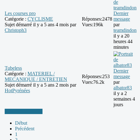
Les courses pro
Dernier
Catégorie :
CYCLISME
Réponses:
2478
message
Sujet démarré il y a 5 ans 4 mois par
Vues:
196k
par
Christoph3
teamdindon
il y a 20
heures 44
minutes
Tubeless
Dernier
Catégorie :
MATERIEL /
Réponses:
253
message
MECANIQUE / ENTRETIEN
Vues:
76.2k
par
Sujet démarré il y a 5 ans 2 mois par
albator83
HotPyrénées
il y a 2
semaines 4
jours
Plus d'informations
Début
Précédent
1
2