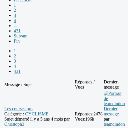
1
2
3
4
...
431
Suivant
Fin
1
2
3
4
431
Réponses /
Dernier
Message / Sujet
Vues
message
Les courses pro
Dernier
Catégorie :
CYCLISME
Réponses:
2478
message
Sujet démarré il y a 5 ans 4 mois par
Vues:
196k
par
Christoph3
teamdindon