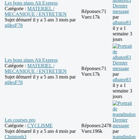
Les bons plans Ali Express
Dernier
Catégorie :
MATERIEL /
Réponses:
71
message
MECANIQUE / ENTRETIEN
Vues:
17k
par
Sujet démarré il y a 5 ans 3 mois par
albator83
gillesF78
il y a 1
semaine 3
jours
Les bons plans Ali Express
Dernier
Catégorie :
MATERIEL /
Réponses:
71
message
MECANIQUE / ENTRETIEN
Vues:
17k
par
Sujet démarré il y a 5 ans 3 mois par
albator83
gillesF78
il y a 1
semaine 3
jours
Les courses pro
Dernier
Catégorie :
CYCLISME
Réponses:
2478
message
Sujet démarré il y a 5 ans 4 mois par
Vues:
196k
par
Christoph3
teamdindon