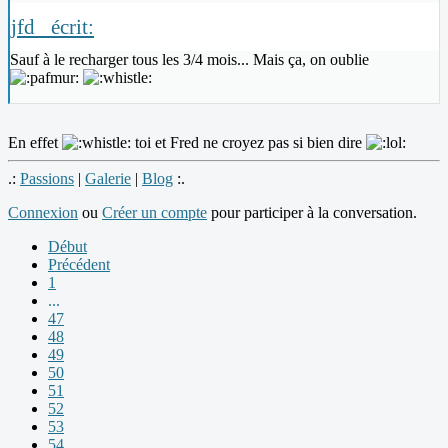
jfd_ écrit:
Sauf à le recharger tous les 3/4 mois... Mais ça, on oublie
En effet
toi et Fred ne croyez pas si bien dire
.:
Passions
|
Galerie
|
Blog
:.
Connexion
ou
Créer un compte
pour participer à la conversation.
Début
Précédent
1
...
47
48
49
50
51
52
53
54