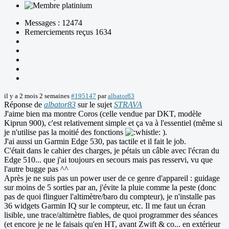
Messages : 12474
Remerciements reçus 1634
il y a 2 mois 2 semaines
#195147
par
albator83
Réponse de
albator83
sur le sujet
STRAVA
J'aime bien ma montre Coros (celle vendue par DKT, modèle
Kiprun 900), c'est relativement simple et ça va à l'essentiel (même si
je n'utilise pas la moitié des fonctions
).
J'ai aussi un Garmin Edge 530, pas tactile et il fait le job.
C'était dans le cahier des charges, je pétais un câble avec l'écran du
Edge 510... que j'ai toujours en secours mais pas resservi, vu que
l'autre bugge pas ^^
Après je ne suis pas un power user de ce genre d'appareil : guidage
sur moins de 5 sorties par an, j'évite la pluie comme la peste (donc
pas de quoi flinguer l'altimètre/baro du compteur), je n'installe pas
36 widgets Garmin IQ sur le compteur, etc. Il me faut un écran
lisible, une trace/altimètre fiables, de quoi programmer des séances
(et encore je ne le faisais qu'en HT, avant Zwift & co... en extérieur