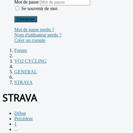
Mot de passe
Se souvenir de moi
Connexion
Mot de passe perdu ?
Nom d'utilisateur perdu ?
Créer un compte
Forum
VO2 CYCLING
GENERAL
STRAVA
STRAVA
Début
Précédent
1
...