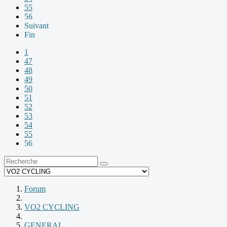
55
56
Suivant
Fin
1
47
48
49
50
51
52
53
54
55
56
Forum
VO2 CYCLING
GENERAL