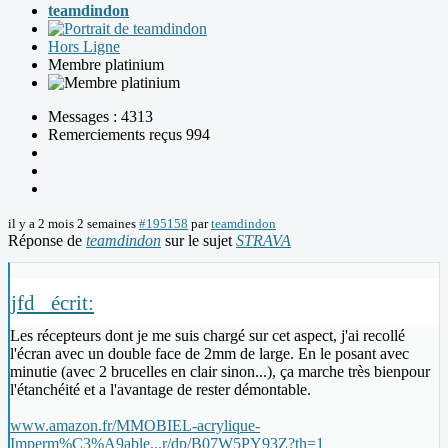
teamdindon
Hors Ligne
Membre platinium
Messages : 4313
Remerciements reçus 994
il y a 2 mois 2 semaines
#195158
par
teamdindon
Réponse de
teamdindon
sur le sujet
STRAVA
jfd_ écrit:
Les récepteurs dont je me suis chargé sur cet aspect, j'ai recollé
l'écran avec un double face de 2mm de large. En le posant avec
minutie (avec 2 brucelles en clair sinon...), ça marche très bienpour
l'étanchéité et a l'avantage de rester démontable.
www.amazon.fr/MMOBIEL-acrylique-
Imperm%C3%A9able...r/dp/B07W5PY93Z?th=1