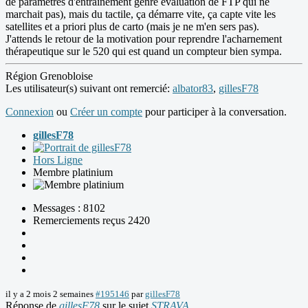
de paramètres d'entrainement genre évaluation de FTP qui ne
marchait pas), mais du tactile, ça démarre vite, ça capte vite les
satellites et a priori plus de carto (mais je ne m'en sers pas).
J'attends le retour de la motivation pour reprendre l'acharnement
thérapeutique sur le 520 qui est quand un compteur bien sympa.
Région Grenobloise
Les utilisateur(s) suivant ont remercié:
albator83
,
gillesF78
Connexion
ou
Créer un compte
pour participer à la conversation.
gillesF78
Hors Ligne
Membre platinium
Messages : 8102
Remerciements reçus 2420
il y a 2 mois 2 semaines
#195146
par
gillesF78
Réponse de
gillesF78
sur le sujet
STRAVA