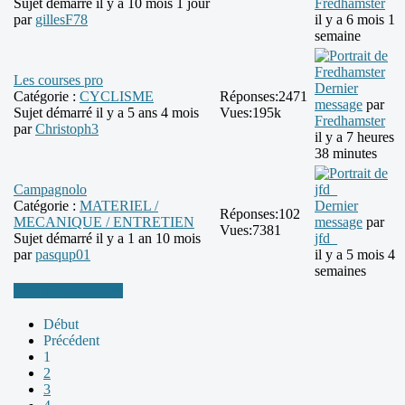
Sujet démarré il y a 10 mois 1 jour
Fredhamster
par
gillesF78
il y a 6 mois 1
semaine
Les courses pro
Dernier
Catégorie :
CYCLISME
Réponses:
2471
message
par
Sujet démarré il y a 5 ans 4 mois
Vues:
195k
Fredhamster
par
Christoph3
il y a 7 heures
38 minutes
Campagnolo
Catégorie :
MATERIEL /
Dernier
Réponses:
102
MECANIQUE / ENTRETIEN
message
par
Vues:
7381
Sujet démarré il y a 1 an 10 mois
jfd_
par
pasqup01
il y a 5 mois 4
semaines
Plus d'informations
Début
Précédent
1
2
3