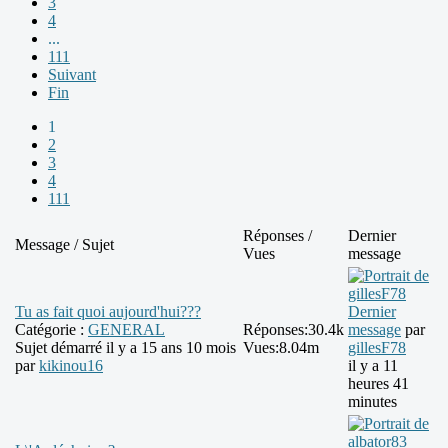
3
4
...
111
Suivant
Fin
1
2
3
4
111
Réponses /
Dernier
Message / Sujet
Vues
message
Tu as fait quoi aujourd'hui???
Dernier
Catégorie :
GENERAL
Réponses:
30.4k
message
par
Sujet démarré il y a 15 ans 10 mois
Vues:
8.04m
gillesF78
par
kikinou16
il y a 11
heures 41
minutes