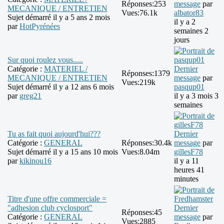
Réponses:
253
message
par
MECANIQUE / ENTRETIEN
Vues:
76.1k
albator83
Sujet démarré il y a 5 ans 2 mois
il y a 2
par
HotPyrénées
semaines 2
jours
Sur quoi roulez vous.....
Catégorie :
MATERIEL /
Dernier
Réponses:
1379
MECANIQUE / ENTRETIEN
message
par
Vues:
219k
Sujet démarré il y a 12 ans 6 mois
pasqup01
par
greg21
il y a 3 mois 3
semaines
Tu as fait quoi aujourd'hui???
Dernier
Catégorie :
GENERAL
Réponses:
30.4k
message
par
Sujet démarré il y a 15 ans 10 mois
Vues:
8.04m
gillesF78
par
kikinou16
il y a 11
heures 41
minutes
Titre d'une offre commerciale =
"adhesion club cyclosport"
Dernier
Réponses:
45
Catégorie :
GENERAL
message
par
Vues:
2885