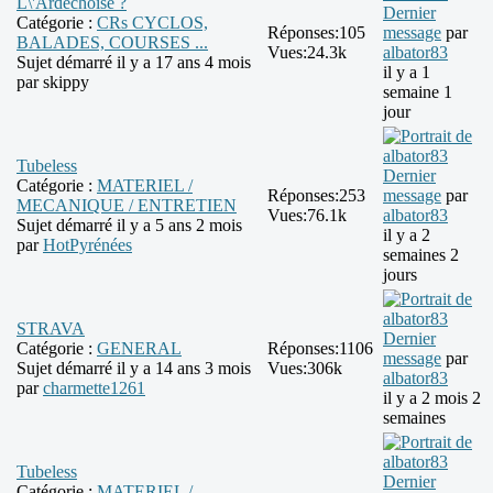
L\'Ardéchoise ?
Dernier
Catégorie :
CRs CYCLOS,
Réponses:
105
message
par
BALADES, COURSES ...
Vues:
24.3k
albator83
Sujet démarré il y a 17 ans 4 mois
il y a 1
par
skippy
semaine 1
jour
Tubeless
Dernier
Catégorie :
MATERIEL /
Réponses:
253
message
par
MECANIQUE / ENTRETIEN
Vues:
76.1k
albator83
Sujet démarré il y a 5 ans 2 mois
il y a 2
par
HotPyrénées
semaines 2
jours
STRAVA
Dernier
Catégorie :
GENERAL
Réponses:
1106
message
par
Sujet démarré il y a 14 ans 3 mois
Vues:
306k
albator83
par
charmette1261
il y a 2 mois 2
semaines
Tubeless
Dernier
Catégorie :
MATERIEL /