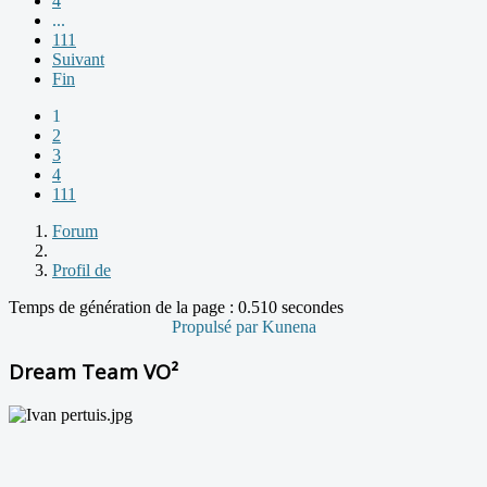
4
...
111
Suivant
Fin
1
2
3
4
111
Forum
Profil de
Temps de génération de la page : 0.510 secondes
Propulsé par
Kunena
Dream Team VO²