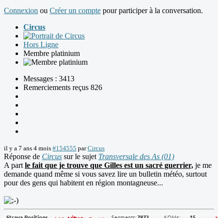
Connexion
ou
Créer un compte
pour participer à la conversation.
Circus
Hors Ligne
Membre platinium
Messages : 3413
Remerciements reçus 826
il y a 7 ans 4 mois
#154555
par
Circus
Réponse de
Circus
sur le sujet
Transversale des As (01)
A part
le fait que je trouve que Gilles est un sacré guerrier,
je me
demande quand même si vous savez lire un bulletin météo, surtout
pour des gens qui habitent en région montagneuse...