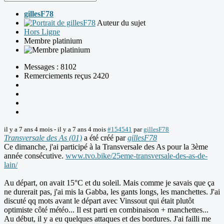
gillesF78
Auteur du sujet
Hors Ligne
Membre platinium
Messages : 8102
Remerciements reçus 2420
il y a 7 ans 4 mois
-
il y a 7 ans 4 mois
#154541
par
gillesF78
Transversale des As (01)
a été créé par
gillesF78
Ce dimanche, j'ai participé à la Transversale des As pour la 3ème
année consécutive.
www.tvo.bike/25eme-transversale-des-as-de-
lain/
Au départ, on avait 15°C et du soleil. Mais comme je savais que ça
ne durerait pas, j'ai mis la Gabba, les gants longs, les manchettes. J'ai
discuté qq mots avant le départ avec Vinssout qui était plutôt
optimiste côté météo... Il est parti en combinaison + manchettes...
Au début, il y a eu quelques attaques et des bordures. J'ai failli me