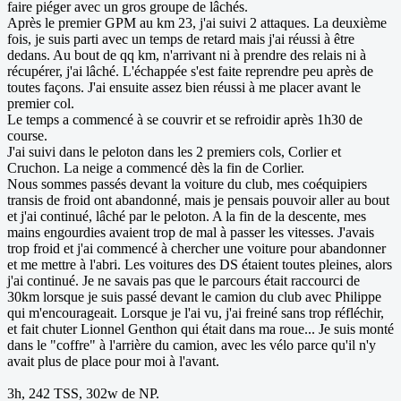
faire piéger avec un gros groupe de lâchés.
Après le premier GPM au km 23, j'ai suivi 2 attaques. La deuxième
fois, je suis parti avec un temps de retard mais j'ai réussi à être
dedans. Au bout de qq km, n'arrivant ni à prendre des relais ni à
récupérer, j'ai lâché. L'échappée s'est faite reprendre peu après de
toutes façons. J'ai ensuite assez bien réussi à me placer avant le
premier col.
Le temps a commencé à se couvrir et se refroidir après 1h30 de
course.
J'ai suivi dans le peloton dans les 2 premiers cols, Corlier et
Cruchon. La neige a commencé dès la fin de Corlier.
Nous sommes passés devant la voiture du club, mes coéquipiers
transis de froid ont abandonné, mais je pensais pouvoir aller au bout
et j'ai continué, lâché par le peloton. A la fin de la descente, mes
mains engourdies avaient trop de mal à passer les vitesses. J'avais
trop froid et j'ai commencé à chercher une voiture pour abandonner
et me mettre à l'abri. Les voitures des DS étaient toutes pleines, alors
j'ai continué. Je ne savais pas que le parcours était raccourci de
30km lorsque je suis passé devant le camion du club avec Philippe
qui m'encourageait. Lorsque je l'ai vu, j'ai freiné sans trop réfléchir,
et fait chuter Lionnel Genthon qui était dans ma roue... Je suis monté
dans le "coffre" à l'arrière du camion, avec les vélo parce qu'il n'y
avait plus de place pour moi à l'avant.
3h, 242 TSS, 302w de NP.