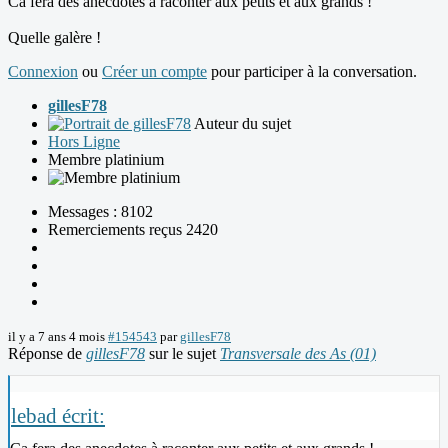
Ca fera des anecdotes à raconter aux petits et aux grands !
Quelle galère !
Connexion
ou
Créer un compte
pour participer à la conversation.
gillesF78
Auteur du sujet
Hors Ligne
Membre platinium
Messages : 8102
Remerciements reçus 2420
il y a 7 ans 4 mois
#154543
par
gillesF78
Réponse de
gillesF78
sur le sujet
Transversale des As (01)
lebad écrit: