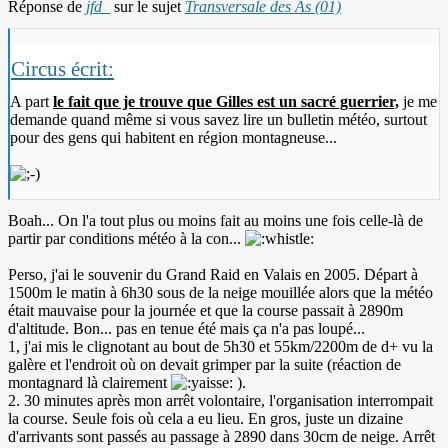
Réponse de
jfd_
sur le sujet
Transversale des As (01)
Circus écrit:
A part
le fait que je trouve que Gilles est un sacré guerrier,
je me
demande quand même si vous savez lire un bulletin météo, surtout
pour des gens qui habitent en région montagneuse...
Boah... On l'a tout plus ou moins fait au moins une fois celle-là de
partir par conditions météo à la con...
Perso, j'ai le souvenir du Grand Raid en Valais en 2005. Départ à
1500m le matin à 6h30 sous de la neige mouillée alors que la météo
était mauvaise pour la journée et que la course passait à 2890m
d'altitude. Bon... pas en tenue été mais ça n'a pas loupé...
1, j'ai mis le clignotant au bout de 5h30 et 55km/2200m de d+ vu la
galère et l'endroit où on devait grimper par la suite (réaction de
montagnard là clairement
).
2. 30 minutes après mon arrêt volontaire, l'organisation interrompait
la course. Seule fois où cela a eu lieu. En gros, juste un dizaine
d'arrivants sont passés au passage à 2890 dans 30cm de neige. Arrêt