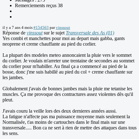
Remerciements reçus 38
il y a 7 ans 4 mois
#154563
par
vinssout
Réponse de
vinssout
sur le sujet
Transversale des As (01)
Yes combi et manchettes pour moi au depart mais gabba, gants
neoprene et creme chauffante au pied du corlier.
La plupart des modeles meteo annoncaient la pluie vers le sommet
du corlier. Je voulais m'arreter une trentaine de secondes au sommet
du corlier pour m'habiller. Au final ça a commencé au pied de la
bosse, donc j'me suis habillé au pied du col + creme chauffante sur
les jambes.
Globalement j'avais de bonnes jambes mais la pluie me tetanise les
muscles. Ça me provoque des contractures assez violentes dès qu'il
pleut.
J'avais couru la veille lors des deux dernieres années aussi.
La fatigue n'affecte pas ma puissance moyenne mais seulement la
Normalisée, t'as moins de cartouches dans le final mais sur une
transversale..... Bon ca ne sert à rien de mettre des attaques dans tous
les sens.