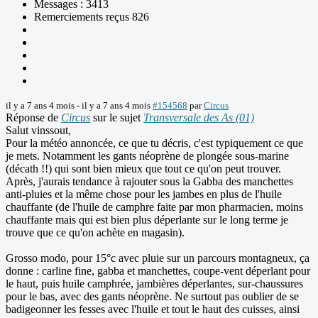
Messages : 3413
Remerciements reçus 826
il y a 7 ans 4 mois
-
il y a 7 ans 4 mois
#154568
par
Circus
Réponse de
Circus
sur le sujet
Transversale des As (01)
Salut vinssout,
Pour la météo annoncée, ce que tu décris, c'est typiquement ce que
je mets. Notamment les gants néoprène de plongée sous-marine
(décath !!) qui sont bien mieux que tout ce qu'on peut trouver.
Après, j'aurais tendance à rajouter sous la Gabba des manchettes
anti-pluies et la même chose pour les jambes en plus de l'huile
chauffante (de l'huile de camphre faite par mon pharmacien, moins
chauffante mais qui est bien plus déperlante sur le long terme je
trouve que ce qu'on achète en magasin).
Grosso modo, pour 15°c avec pluie sur un parcours montagneux, ça
donne : carline fine, gabba et manchettes, coupe-vent déperlant pour
le haut, puis huile camphrée, jambières déperlantes, sur-chaussures
pour le bas, avec des gants néoprène. Ne surtout pas oublier de se
badigeonner les fesses avec l'huile et tout le haut des cuisses, ainsi