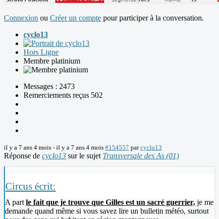
Connexion
ou
Créer un compte
pour participer à la conversation.
cyclo13
Hors Ligne
Membre platinium
Messages : 2473
Remerciements reçus 502
il y a 7 ans 4 mois
-
il y a 7 ans 4 mois
#154557
par
cyclo13
Réponse de
cyclo13
sur le sujet
Transversale des As (01)
Circus écrit:
A part
le fait que je trouve que Gilles est un sacré guerrier,
je me
demande quand même si vous savez lire un bulletin météo, surtout