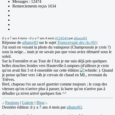
Messages : 12474
Remerciements reçus 1634
il y a 7 ans 4 mois
-
il y a 7 ans 4 mois
#154544
par
albator83
Réponse de
albator83
sur le sujet
Transversale des As (01)
J'ai souri en voyant la photo du vainqueur (Champoussin je crois ?)
sous la neige... mais je ne savais pas que vous aviez démarré sous le
soleil.
Sur la Forestière et au Tour de l'Ain je me suis déjà pris quelques
belles douches froides vers Hauteville-Lompnes (d'ailleurs je crois
qu'on avait fini 3 et 4 ensemble sur cette édition
). Quand
je pense qu'hier vers 14h je crevais de chaud en ML, revenant du
Trièves.
Bref, chapeau t'es un sacré guerrier comme toujours ; le coup des
vitesses qu'on n'arrive plus à passer, la barre qu'on n'arrive pas à
déballer ça m'est arrivé quelques fois ^^
.:
Passions
|
Galerie
|
Blog
:.
Dernière édition: il y a 7 ans 4 mois par
albator83
.