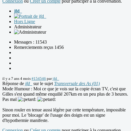
Connexion
ou
Créer un compte
pour participer à la conversation.
jfd_
Hors Ligne
Administrateur
Messages : 11543
Remerciements reçus 1456
il y a 7 ans 4 mois
#154546
par
jfd_
Réponse de
jfd_
sur le sujet
Transversale des As (01)
Mode Humour : Moi ce que je vois sur la copie écran TV, c'est que
Gilles s'est quand même enquillé 207km en un peu plus de 3 heures.
Pas mal
Sinon rouler en tenue aussi légère par cette température, impossible
pour moi. Le 'blocage' de l'usage des doigts est un signe
d'hypothermie manifeste.
Connexion
ou
Créer un compte
pour participer à la conversation.