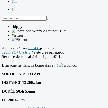
Fin
1
skippy
Auteur du sujet
Visiteur
il y a 12 ans 2 mois
#110436
par
skippy
Team VO² Cycling !
a été créé par
skippy
Semaine de 26 mai 2014 - 1 juin 2014
Bien joué les gars, ça borne grave !!!
SORTIES À VÉLO
239
DISTANCE
13 200,2km
DURÉE
505h 55min
D+
200 470 m