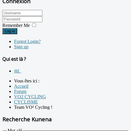
Connexion
Remember Me
Log in
Forgot Login?
Sign up
Qui est là ?
jfd_
Vous êtes ici :
Accueil
Forum
VO2 CYCLING
CYCLISME
Team VO² Cycling !
Recherche Kunena
Mot-clé