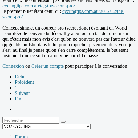
Pour ceux ne connaissant pas, tous les anciens billets sont dispo ici :
cyclingtips.com.au/tag/the-secret-pro/
le premier billet étant celui-ci :
cyclingtips.com.au/2012/12/the-
secret-pro/
Concept simple, un coureur pro (secret donc) évoluant en World
Tour dévoile l'envers du décor. Il y a eu tout un tas de rumeur sur
qui c'était mais mon avis c'est qu'on ne trouvera pas car l'auteur dilue
qq gentils bullshit dans le lot pour empêcher justement de savoir qui
s'est, au final je pense qu'on s'en carre complètement, le but étant
justement que ce soit un anonyme parmi la masse
Connexion
ou
Créer un compte
pour participer à la conversation.
Début
Précédent
1
Suivant
Fin
1
Forum