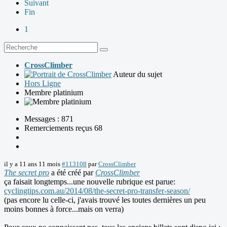
Suivant
Fin
1
CrossClimber
Auteur du sujet
Hors Ligne
Membre platinium
Messages : 871
Remerciements reçus 68
il y a 11 ans 11 mois
#113108
par
CrossClimber
The secret pro
a été créé par
CrossClimber
ça faisait longtemps...une nouvelle rubrique est parue:
cyclingtips.com.au/2014/08/the-secret-pro-transfer-season/
(pas encore lu celle-ci, j'avais trouvé les toutes dernières un peu
moins bonnes à force...mais on verra)