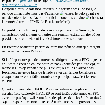
Réponse de
fabus80
sur le sujet
Re: Hausse des cotisations
assurance en UFOLEP
Bonjour à tous, je fais mon retour sur le forum après une longue
période d'inactivité mais pas d'absence
le vélo ayant été
mis de coté le temps d'avoir mon fichu concours de kiné
(à
la rentrée direction IFMK de Berck sur Mer !)
Ce problème a été évoqué dans mon département la Somme, la
commission qui a même organisé une réunion extraordinaire où les
présidents de club étaient invités à trouver des solutions.
En Picardie beaucoup parlent de faire une pétition afin que l'argent
ne fasse pas mourir l'ufolep.
Si l'ufolep meure peu de coureurs se dirigeront vers la FFC je pense
en Picardie (peu de course pour les pass' (bouffées par l'ufolep), et
même si l'ufolep venait a ne plus exister, les clubs n'auront pas
forcément envie de faire de la fédé au vu des faibles bénéfices à
chaque course et du faible nombre de participants)...c'est le cercle
vicieux.
Quant au niveau de l'UFOLEP ici c'est relevé et de plus en plus...
certains 1ère catégorie UFOLEP se sont testés cette année en FFC
avec une pass'open...ils vont faire des places dans les 5-10 sur des 2-
3-juniors-pass'... ça bloque les caté inférieur c'est un gros soucis :