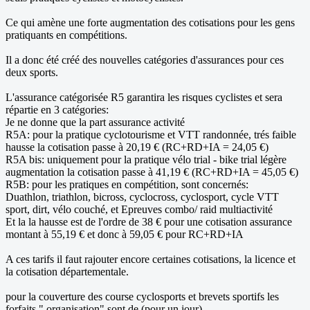
Ce qui amène une forte augmentation des cotisations pour les gens
pratiquants en compétitions.
Il a donc été créé des nouvelles catégories d'assurances pour ces
deux sports.
L'assurance catégorisée R5 garantira les risques cyclistes et sera
répartie en 3 catégories:
Je ne donne que la part assurance activité
R5A: pour la pratique cyclotourisme et VTT randonnée, trés faible
hausse la cotisation passe à 20,19 € (RC+RD+IA = 24,05 €)
R5A bis: uniquement pour la pratique vélo trial - bike trial légère
augmentation la cotisation passe à 41,19 € (RC+RD+IA = 45,05 €)
R5B: pour les pratiques en compétition, sont concernés:
Duathlon, triathlon, bicross, cyclocross, cyclosport, cycle VTT
sport, dirt, vélo couché, et Epreuves combo/ raid multiactivité
Et la la hausse est de l'ordre de 38 € pour une cotisation assurance
montant à 55,19 € et donc à 59,05 € pour RC+RD+IA
A ces tarifs il faut rajouter encore certaines cotisations, la licence et
la cotisation départementale.
pour la couverture des course cyclosports et brevets sportifs les
forfaits " organisation" sont de (pour un jour)