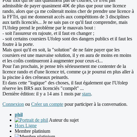
Pour moi qui ne fais quasiment pas de courses, ce n'est pas
admissible de payer quasiment 40€ de plus que pour une licence
rando, alors que ça me coûterait moins cher de prendre une licence à
la FFTri, qui me donnerait accès aux compétitions de 3 disciplines
aux tarifs licenciés... Je ne sais pas ce qu'il faut comprendre, mais
l'Ufolep prend le problème par le mauvais bout :
- soit l'assureur en rajoute, et il faut en changer ;
- soit certains coursiers Ufolep sont des dangers publics et il faut les
foutre à la porte.
Mais quoi qu'il en soit, la "solution" de ne faire payer que les
coursiers est une mauvaise solution, il y en aura de moins en moins
et les coûts continueront à augmenter pour ceux-ci...
Pour l'an prochain, je pense très sérieusement me contenter de la
licence rando et d'une licence tri, comme ça je pourrai en plus aller à
la piscine à des créneaux peinards.
Et dans cette "logique" des choses, il faut également que l'Ufolep
réserve les BRS aux licenciés "compét" ...
Dernière édition: il y a 14 ans 1 mois par
stam
.
Connexion
ou
Créer un compte
pour participer à la conversation.
phil
Auteur du sujet
Hors Ligne
Membre platinium