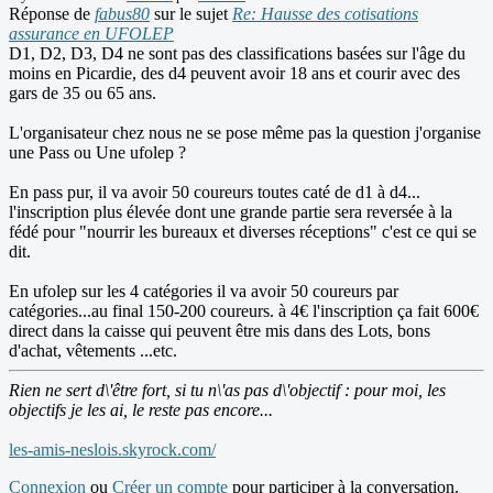
Réponse de
fabus80
sur le sujet
Re: Hausse des cotisations
assurance en UFOLEP
D1, D2, D3, D4 ne sont pas des classifications basées sur l'âge du
moins en Picardie, des d4 peuvent avoir 18 ans et courir avec des
gars de 35 ou 65 ans.
L'organisateur chez nous ne se pose même pas la question j'organise
une Pass ou Une ufolep ?
En pass pur, il va avoir 50 coureurs toutes caté de d1 à d4...
l'inscription plus élevée dont une grande partie sera reversée à la
fédé pour "nourrir les bureaux et diverses réceptions" c'est ce qui se
dit.
En ufolep sur les 4 catégories il va avoir 50 coureurs par
catégories...au final 150-200 coureurs. à 4€ l'inscription ça fait 600€
direct dans la caisse qui peuvent être mis dans des Lots, bons
d'achat, vêtements ...etc.
Rien ne sert d\'être fort, si tu n\'as pas d\'objectif : pour moi, les
objectifs je les ai, le reste pas encore...
les-amis-neslois.skyrock.com/
Connexion
ou
Créer un compte
pour participer à la conversation.