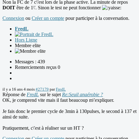
Non la FC de 7 c\'est lors de la phase active. La minute de repos
DOIT
être de 1\'. Sinon le test ne peut fonctionner
Connexion
ou
Créer un compte
pour participer à la conversation.
FredL
Hors Ligne
Membre elite
Messages : 439
Remerciements reçus 0
il y a 16 ans 4 mois
#27179
par
FredL
Réponse de
FredL
sur le sujet
Re:Seuil anaérobie ?
OK, je comprend vite mais il faut beaucoup m\'expliquer.
Je fais donc le premier cycle de 3min à 130pulses, le second à 137 et
ainsi de suite.
Pratiquement, c\'est à réaliser sur un HT ?
Connexion
ou
Créer un compte
pour participer à la conversation.