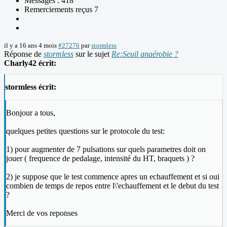
Messages : 418
Remerciements reçus 7
il y a 16 ans 4 mois
#27276
par
stormless
Réponse de
stormless
sur le sujet
Re:Seuil anaérobie ?
Charly42 écrit:
stormless écrit:
Bonjour a tous,
quelques petites questions sur le protocole du test:
1) pour augmenter de 7 pulsations sur quels parametres doit on
jouer ( frequence de pedalage, intensité du HT, braquets ) ?
2) je suppose que le test commence apres un echauffement et si oui
combien de temps de repos entre l\'echauffement et le debut du test
?
Merci de vos reponses