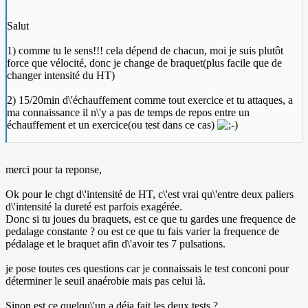
Salut
1) comme tu le sens!!! cela dépend de chacun, moi je suis plutôt
force que vélocité, donc je change de braquet(plus facile que de
changer intensité du HT)
2) 15/20min d\'échauffement comme tout exercice et tu attaques, a
ma connaissance il n\'y a pas de temps de repos entre un
échauffement et un exercice(ou test dans ce cas)
merci pour ta reponse,
Ok pour le chgt d\'intensité de HT, c\'est vrai qu\'entre deux paliers
d\'intensité la dureté est parfois exagérée.
Donc si tu joues du braquets, est ce que tu gardes une frequence de
pedalage constante ? ou est ce que tu fais varier la frequence de
pédalage et le braquet afin d\'avoir tes 7 pulsations.
je pose toutes ces questions car je connaissais le test conconi pour
déterminer le seuil anaérobie mais pas celui là.
Sinon est ce quelqu\'un a déja fait les deux tests ?