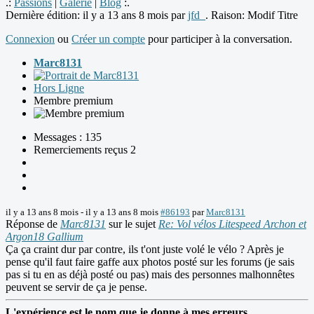
.:
Passions
|
Galerie
|
Blog
:.
Dernière édition: il y a 13 ans 8 mois par
jfd_
. Raison: Modif Titre
Connexion
ou
Créer un compte
pour participer à la conversation.
Marc8131
Hors Ligne
Membre premium
Messages : 135
Remerciements reçus 2
il y a 13 ans 8 mois
-
il y a 13 ans 8 mois
#86193
par
Marc8131
Réponse de
Marc8131
sur le sujet
Re: Vol vélos Litespeed Archon et
Argon18 Gallium
Ça ça craint dur par contre, ils t'ont juste volé le vélo ? Après je
pense qu'il faut faire gaffe aux photos posté sur les forums (je sais
pas si tu en as déjà posté ou pas) mais des personnes malhonnêtes
peuvent se servir de ça je pense.
L'expérience est le nom que je donne à mes erreurs.