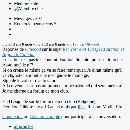
Membre elite
Messages : 307
Remerciements reçus 5
il y a 13 ans 8 mois
-
il y a 13 ans 8 mois
#86190
par
Oliwood
Réponse de
Oliwood
sur le sujet
Re: Vol vélos Litespeed Archon et
Argon18 Gallium
Le cadre n'est pas très courant. Faudrait du culot pour l'enfourcher.
As-tu noté le n°?
Si on croise le même ça va se faire remarquer. Je dirait même qu'il
va clignoter, surtout si le mec garde le montage.
Signale le vol sur d'autres fora.
A la revente c'est pas un promeneur occasionnel qui sera intéressé.
Je me charge du forum de mon club.
EDIT: signalé sur le forum de mon club (Belgique).
Dernière édition: il y a 13 ans 8 mois par
jfd_
. Raison: Modif Titre
Connexion
ou
Créer un compte
pour participer à la conversation.
albator83