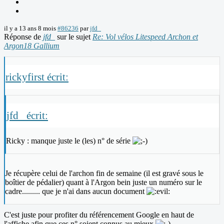
il y a 13 ans 8 mois
#86236
par
jfd_
Réponse de
jfd_
sur le sujet
Re: Vol vélos Litespeed Archon et
Argon18 Gallium
rickyfirst écrit:
jfd_ écrit:
Ricky : manque juste le (les) n° de série
Je récupère celui de l'archon fin de semaine (il est gravé sous le
boîtier de pédalier) quant à l'Argon bein juste un numéro sur le
cadre......... que je n'ai dans aucun document
C'est juste pour profiter du référencement Google en haut de
l'affiche afin que ces n° soient connus au mieux