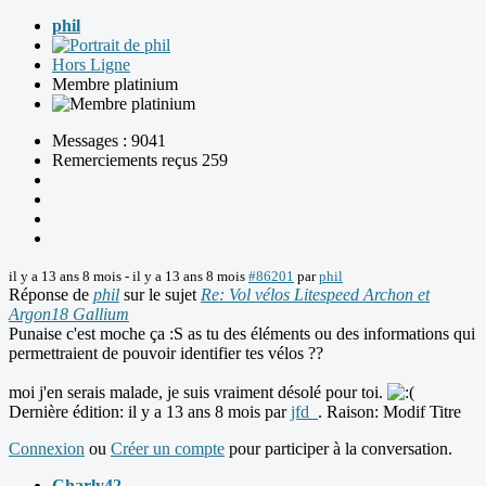
phil
Hors Ligne
Membre platinium
Messages : 9041
Remerciements reçus 259
il y a 13 ans 8 mois
-
il y a 13 ans 8 mois
#86201
par
phil
Réponse de
phil
sur le sujet
Re: Vol vélos Litespeed Archon et
Argon18 Gallium
Punaise c'est moche ça :S as tu des éléments ou des informations qui
permettraient de pouvoir identifier tes vélos ??
moi j'en serais malade, je suis vraiment désolé pour toi.
Dernière édition: il y a 13 ans 8 mois par
jfd_
. Raison: Modif Titre
Connexion
ou
Créer un compte
pour participer à la conversation.
Charly42