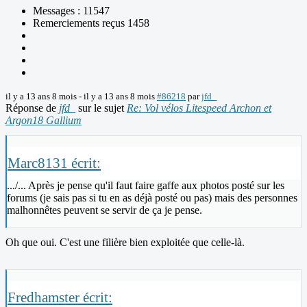
Messages : 11547
Remerciements reçus 1458
il y a 13 ans 8 mois
-
il y a 13 ans 8 mois
#86218
par
jfd_
Réponse de
jfd_
sur le sujet
Re: Vol vélos Litespeed Archon et
Argon18 Gallium
Marc8131 écrit:
.../... Après je pense qu'il faut faire gaffe aux photos posté sur les
forums (je sais pas si tu en as déjà posté ou pas) mais des personnes
malhonnêtes peuvent se servir de ça je pense.
Oh que oui. C'est une filière bien exploitée que celle-là.
Fredhamster écrit: