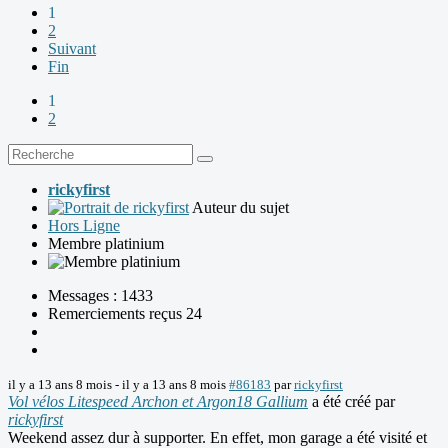
1
2
Suivant
Fin
1
2
rickyfirst
Auteur du sujet
Hors Ligne
Membre platinium
Messages : 1433
Remerciements reçus 24
il y a 13 ans 8 mois
-
il y a 13 ans 8 mois
#86183
par
rickyfirst
Vol vélos Litespeed Archon et Argon18 Gallium
a été créé par
rickyfirst
Weekend assez dur à supporter. En effet, mon garage a été visité et