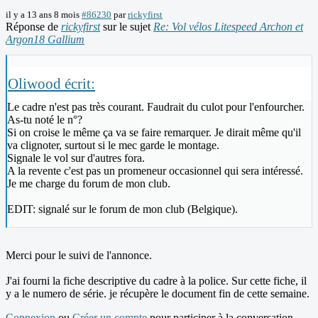
il y a 13 ans 8 mois
#86230
par
rickyfirst
Réponse de
rickyfirst
sur le sujet
Re: Vol vélos Litespeed Archon et
Argon18 Gallium
Oliwood écrit:
Le cadre n'est pas très courant. Faudrait du culot pour l'enfourcher.
As-tu noté le n°?
Si on croise le même ça va se faire remarquer. Je dirait même qu'il
va clignoter, surtout si le mec garde le montage.
Signale le vol sur d'autres fora.
A la revente c'est pas un promeneur occasionnel qui sera intéressé.
Je me charge du forum de mon club.
EDIT: signalé sur le forum de mon club (Belgique).
Merci pour le suivi de l'annonce.
J'ai fourni la fiche descriptive du cadre à la police. Sur cette fiche, il
y a le numero de série. je récupère le document fin de cette semaine.
Connexion
ou
Créer un compte
pour participer à la conversation.