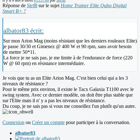
il y a 9 ans 8 mois
#135796
par
StefB
Réponse de
StefB
sur le sujet
Home Trainer Elite Qubo Digital
Smart B+ ?
albator83 écrit:
Sur mon Arion Mag (moins résistant que les derniers rouleaux Elite)
je passe 30/30 et Gimenez @ 400 W et 90 rpm, sans avoir besoin
de mettre 50*11.
La force je ne sais pas, je me limite à de l'endurance de force (220
W @ 60 rpm) en résistance intermédiaire.
Je vois que tu as un Elite Arion Mag. C'est bien celui qui a les 3
niveaux de résistance ?
Pour le même prix environ, il existe le Tacx Galaxia T1100 avec le
swing system. Avec ce dernier modèle, on doit être plus stable que
sur l'Elite mais il n' y a pas les niveaux de résistance.
Du coup, je ne sais pas si vous me conseillez l'un plutôt qu'un autre.
Connexion
ou
Créer un compte
pour participer à la conversation.
albator83