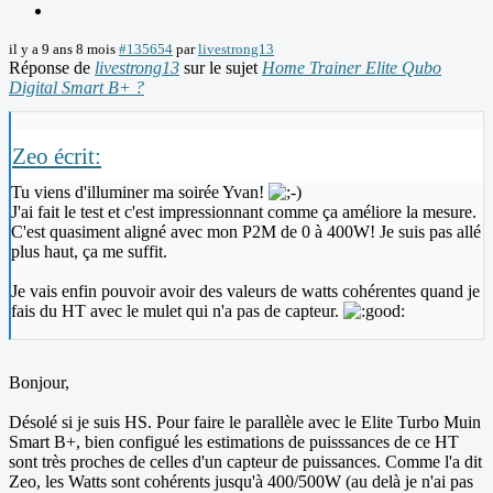
il y a 9 ans 8 mois
#135654
par
livestrong13
Réponse de
livestrong13
sur le sujet
Home Trainer Elite Qubo
Digital Smart B+ ?
Zeo écrit:
Tu viens d'illuminer ma soirée Yvan!
J'ai fait le test et c'est impressionnant comme ça améliore la mesure.
C'est quasiment aligné avec mon P2M de 0 à 400W! Je suis pas allé
plus haut, ça me suffit.
Je vais enfin pouvoir avoir des valeurs de watts cohérentes quand je
fais du HT avec le mulet qui n'a pas de capteur.
Bonjour,
Désolé si je suis HS. Pour faire le parallèle avec le Elite Turbo Muin
Smart B+, bien configué les estimations de puisssances de ce HT
sont très proches de celles d'un capteur de puissances. Comme l'a dit
Zeo, les Watts sont cohérents jusqu'à 400/500W (au delà je n'ai pas