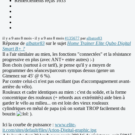
Remerciements reçus 1633
il y a 9 ans 8 mois
-
il y a 9 ans 8 mois
#135677
par
albator83
Réponse de
albator83
sur le sujet
Home Trainer Elite Qubo Digital
Smart B+ ?
Il a l'air similaire au mien, les fonctions "connectées" et la résistance
progressive en plus (avec ANT+ entre autres) :-)
Bon choix (surtout à ce tarif), je pense qu'il y a moyen de
programmer des séances/parcours sympas dessus (genre un
Gimenez sur 45' @ 6 %).
Par contre celui-ci n'est pas oscillant (pas d'accompagnement avant-
arrière du vélo).
Rouleaux et cadre identiques au mien : c'est du solide, et la forme
concentrique des rouleaux (+ rebords aux extrémités) aide bien à
garder le vélo au milieu... on est loin des vieux rouleaux
cylindriques en métal de papa (où on sortait TROP facilement du
bouzin
).
Ici la courbe de puissance :
www.elite-
it.com/sites/default/files/Arion-Digital-graphic.jpg