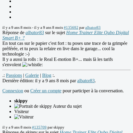
il y a 9 ans 8 mois
-
il y a 9 ans 8 mois
#135692
par
albator83
Réponse de
albator83
sur le sujet
Home Trainer Elite Qubo Digital
Smart B+ ?
En tout cas sur le papier c'est fort : tu poses une trace de ta grimpée
préférée, et tu peux la refaire en live dans le garage... cool la
technologie :-)
Il y a aussi la rolls : le Real E-motion B+... mais là les tarifs
s'envolent
.:
Passions
|
Galerie
|
Blog
:.
Dernière édition: il y a 9 ans 8 mois par
albator83
.
Connexion
ou
Créer un compte
pour participer à la conversation.
skippy
Auteur du sujet
Visiteur
il y a 9 ans 8 mois
#135709
par
skippy
Réponse de
skippy
sur le sujet
Home Trainer Elite Qubo Digital