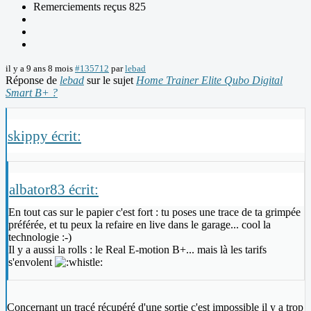
Remerciements reçus 825
il y a 9 ans 8 mois
#135712
par
lebad
Réponse de
lebad
sur le sujet
Home Trainer Elite Qubo Digital
Smart B+ ?
skippy écrit:
albator83 écrit:
En tout cas sur le papier c'est fort : tu poses une trace de ta grimpée
préférée, et tu peux la refaire en live dans le garage... cool la
technologie :-)
Il y a aussi la rolls : le Real E-motion B+... mais là les tarifs
s'envolent
Concernant un tracé récupéré d'une sortie c'est impossible il y a trop