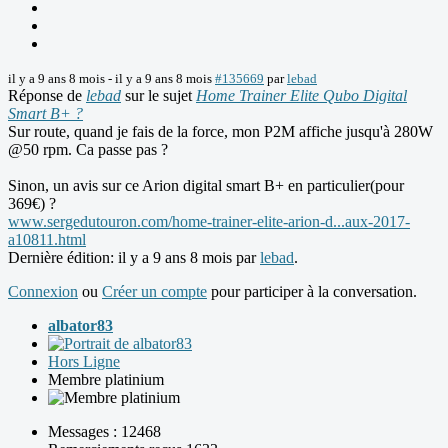
il y a 9 ans 8 mois
-
il y a 9 ans 8 mois
#135669
par
lebad
Réponse de
lebad
sur le sujet
Home Trainer Elite Qubo Digital
Smart B+ ?
Sur route, quand je fais de la force, mon P2M affiche jusqu'à 280W
@50 rpm. Ca passe pas ?
Sinon, un avis sur ce Arion digital smart B+ en particulier(pour
369€) ?
www.sergedutouron.com/home-trainer-elite-arion-d...aux-2017-
a10811.html
Dernière édition: il y a 9 ans 8 mois par
lebad
.
Connexion
ou
Créer un compte
pour participer à la conversation.
albator83
Hors Ligne
Membre platinium
Messages : 12468