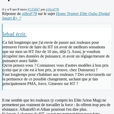
il y a 9 ans 8 mois
#135667
par
gillesF78
Réponse de
gillesF78
sur le sujet
Home Trainer Elite Qubo Digital
Smart B+ ?
lebad écrit:
Ca fait longtemps que j'ai envie de passer aux rouleaux pour
retrouver l'envie de faire du HT (et avoir de meilleurs sensations
que sur mon un HT fixe de 10 ans, déjà !). Aussi, je voudrais
récupérer mes données de puissance, et avoir un réglage/mesure de
puissance assez fiable.
Qu'en pensez-vous ? Connaissez vous d'autres modèles à bon prix
(celui que je cite est à bon prix, je trouve, chez Dutouron) ?
Faut longtemps pour s'habituer aux rouleaux ? Des avis/conseils sur
la pertinence de ce possible changement, sachant que je fais
principalement PMA, force, Gimenez sur HT ?
Il me semble que les rouleaux (y compris les Elite Arion Mag) ne
permettent pas vraiment de travailler la force : ils offrent trop peu de
résistance. Albator83 et Alban pourront t'en dire plus.
Si j'avais à changer de HT, ce qui me tenterait bien pour faire