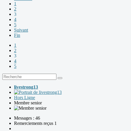
1
2
3
4
5
Suivant
Fin
1
2
3
4
5
livestrong13
Hors Ligne
Membre senior
Messages : 46
Remerciements reçus 1