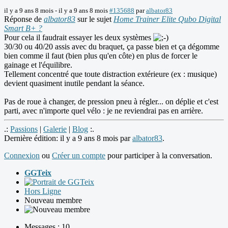
il y a 9 ans 8 mois
-
il y a 9 ans 8 mois
#135688
par
albator83
Réponse de
albator83
sur le sujet
Home Trainer Elite Qubo Digital
Smart B+ ?
Pour cela il faudrait essayer les deux systèmes
30/30 ou 40/20 assis avec du braquet, ça passe bien et ça dégomme
bien comme il faut (bien plus qu'en côte) en plus de forcer le
gainage et l'équilibre.
Tellement concentré que toute distraction extérieure (ex : musique)
devient quasiment inutile pendant la séance.
Pas de roue à changer, de pression pneu à régler... on déplie et c'est
parti, avec n'importe quel vélo : je ne reviendrai pas en arrière.
.:
Passions
|
Galerie
|
Blog
:.
Dernière édition: il y a 9 ans 8 mois par
albator83
.
Connexion
ou
Créer un compte
pour participer à la conversation.
GGTeix
Hors Ligne
Nouveau membre
Messages : 10