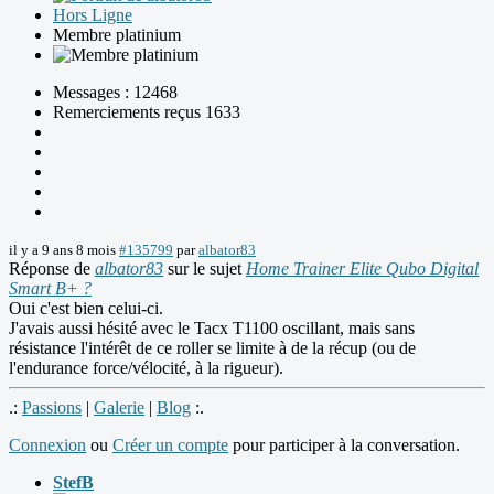
Hors Ligne
Membre platinium
Messages : 12468
Remerciements reçus 1633
il y a 9 ans 8 mois
#135799
par
albator83
Réponse de
albator83
sur le sujet
Home Trainer Elite Qubo Digital
Smart B+ ?
Oui c'est bien celui-ci.
J'avais aussi hésité avec le Tacx T1100 oscillant, mais sans
résistance l'intérêt de ce roller se limite à de la récup (ou de
l'endurance force/vélocité, à la rigueur).
.:
Passions
|
Galerie
|
Blog
:.
Connexion
ou
Créer un compte
pour participer à la conversation.
StefB