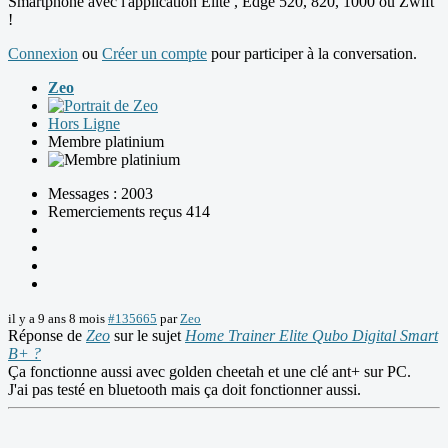
Smartphone avec l'application Elite , Edge 520, 820, 1000 ou Zwift
!
Connexion
ou
Créer un compte
pour participer à la conversation.
Zeo
Hors Ligne
Membre platinium
Messages : 2003
Remerciements reçus 414
il y a 9 ans 8 mois
#135665
par
Zeo
Réponse de
Zeo
sur le sujet
Home Trainer Elite Qubo Digital Smart
B+ ?
Ça fonctionne aussi avec golden cheetah et une clé ant+ sur PC.
J'ai pas testé en bluetooth mais ça doit fonctionner aussi.