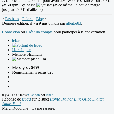
A la louche faut 20 km/h pour avoir 280 W de résistance, soit 50*15
@ 50 tpm... ça passe
(avec même un peu de marge
jusqu'au 50*11 d'ailleurs)
.:
Passions
|
Galerie
|
Blog
:.
Dernière édition: il y a 9 ans 8 mois par
albator83
.
Connexion
ou
Créer un compte
pour participer à la conversation.
lebad
Hors Ligne
Membre platinium
Messages : 6459
Remerciements reçus 825
il y a 9 ans 8 mois
#135686
par
lebad
Réponse de
lebad
sur le sujet
Home Trainer Elite Qubo Digital
Smart B+ ?
Merci Rodolphe ! Ca me rassure.