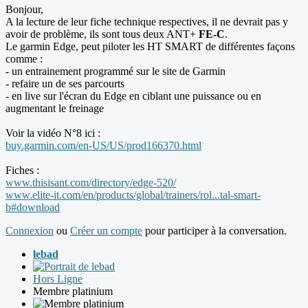
Bonjour,
A la lecture de leur fiche technique respectives, il ne devrait pas y
avoir de problème, ils sont tous deux ANT+
FE-C
.
Le garmin Edge, peut piloter les HT SMART de différentes façons
comme :
- un entrainement programmé sur le site de Garmin
- refaire un de ses parcourts
- en live sur l'écran du Edge en ciblant une puissance ou en
augmentant le freinage
Voir la vidéo N°8 ici :
buy.garmin.com/en-US/US/prod166370.html
Fiches :
www.thisisant.com/directory/edge-520/
www.elite-it.com/en/products/global/trainers/rol...tal-smart-
b#download
Connexion
ou
Créer un compte
pour participer à la conversation.
lebad
Hors Ligne
Membre platinium