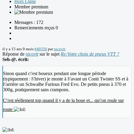
Hors Ligne
Membre premium
Messages : 172
Remerciements reçus 0
il y a 15 ans 9 mois
#40350
par
nicovtt
Réponse de
nicovtt
sur le sujet
Re:Votre choix de pneus VTT ?
Seb-@. écrit:
Sinon quand c\'est boueux pendant une longue période
(typiquement : l\'hiver) je monte à l\'avant un Conti Twister SS et à
l\'arrière un Schwalbe Furious Fred Evo. De petits pneus à 370 et
300g, pratiquement sans crampons.
C\'est réellement top quand il y a de la boue et... qu\'on roule sur
route