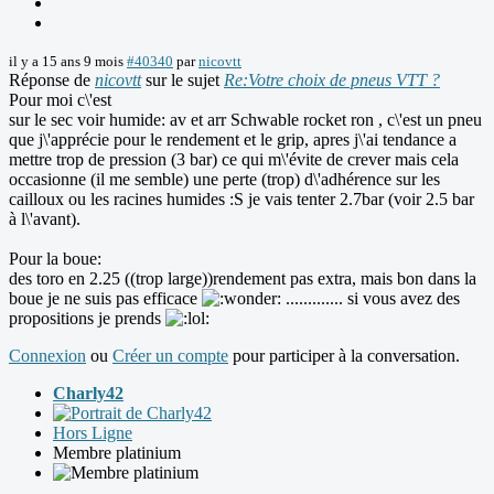
il y a 15 ans 9 mois
#40340
par
nicovtt
Réponse de
nicovtt
sur le sujet
Re:Votre choix de pneus VTT ?
Pour moi c\'est
sur le sec voir humide: av et arr Schwable rocket ron , c\'est un pneu
que j\'apprécie pour le rendement et le grip, apres j\'ai tendance a
mettre trop de pression (3 bar) ce qui m\'évite de crever mais cela
occasionne (il me semble) une perte (trop) d\'adhérence sur les
cailloux ou les racines humides :S je vais tenter 2.7bar (voir 2.5 bar
à l\'avant).
Pour la boue:
des toro en 2.25 ((trop large))rendement pas extra, mais bon dans la
boue je ne suis pas efficace
............. si vous avez des
propositions je prends
Connexion
ou
Créer un compte
pour participer à la conversation.
Charly42
Hors Ligne
Membre platinium