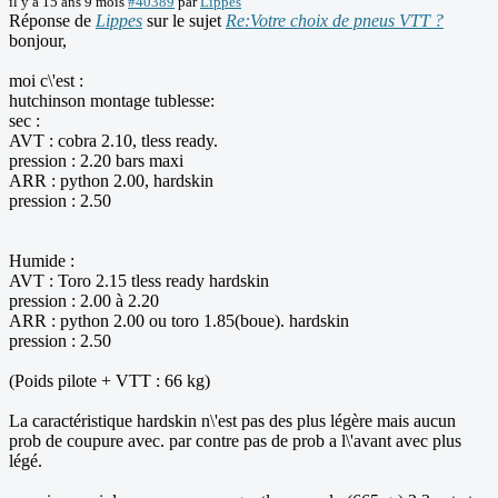
il y a 15 ans 9 mois
#40389
par
Lippes
Réponse de
Lippes
sur le sujet
Re:Votre choix de pneus VTT ?
bonjour,
moi c\'est :
hutchinson montage tublesse:
sec :
AVT : cobra 2.10, tless ready.
pression : 2.20 bars maxi
ARR : python 2.00, hardskin
pression : 2.50
Humide :
AVT : Toro 2.15 tless ready hardskin
pression : 2.00 à 2.20
ARR : python 2.00 ou toro 1.85(boue). hardskin
pression : 2.50
(Poids pilote + VTT : 66 kg)
La caractéristique hardskin n\'est pas des plus légère mais aucun
prob de coupure avec. par contre pas de prob a l\'avant avec plus
légé.