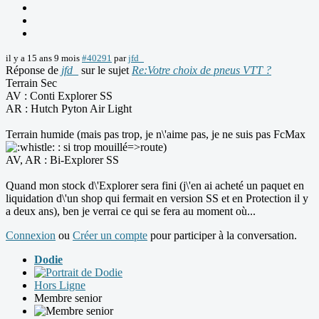
il y a 15 ans 9 mois
#40291
par
jfd_
Réponse de
jfd_
sur le sujet
Re:Votre choix de pneus VTT ?
Terrain Sec
AV : Conti Explorer SS
AR : Hutch Pyton Air Light
Terrain humide (mais pas trop, je n\'aime pas, je ne suis pas FcMax
: si trop mouillé=>route)
AV, AR : Bi-Explorer SS
Quand mon stock d\'Explorer sera fini (j\'en ai acheté un paquet en
liquidation d\'un shop qui fermait en version SS et en Protection il y
a deux ans), ben je verrai ce qui se fera au moment où...
Connexion
ou
Créer un compte
pour participer à la conversation.
Dodie
Hors Ligne
Membre senior