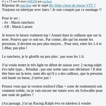
il y a 15 ans 9 mois
#40336
par
pachag
Réponse de
pachag
sur le sujet
Re:Votre choix de pneus VTT ?
Toujours en tubetype avec latex ! Je suis conquis par ce montage !!
Pour le sec :
- Av : Maxis ranchero
- AR : Maxis Larsen
Je trouve le larsen vraiment top ! Autant dans la caillasse que sur la
terre. Pourvu que ce soit sec. Par contre, dès qu\'on monte les
pressions, il devient un peu plus moyen... Pour moi, entre les 1.4 et
1.8bar, pas plus !
Le ranchero, je le glonfle un peu plus : pas sous les 1.6.
J\'ai voulu tenter le très light en début de saison avec 2 racing-ralph
évo tube type... Résultat : pas une sortie sans une déchirure ! Il doit
être bien sur la terre, mais dès qu\'il y a des cailloux, que la pression
soit haute ou basse, j\'arrive pas !
Pensez vous que la version renforcé (flan + zone de roulement) soit
vraiment solide, ou je vais encore me ruiner avec du Schwalbe pour
une suite de galères ?
(Au passage, j\'ai un Racing Ralph évo en tubeless à vendre