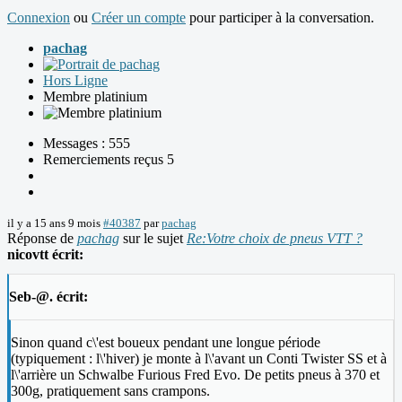
Connexion
ou
Créer un compte
pour participer à la conversation.
pachag
Hors Ligne
Membre platinium
Messages : 555
Remerciements reçus 5
il y a 15 ans 9 mois
#40387
par
pachag
Réponse de
pachag
sur le sujet
Re:Votre choix de pneus VTT ?
nicovtt écrit:
Seb-@. écrit:
Sinon quand c\'est boueux pendant une longue période
(typiquement : l\'hiver) je monte à l\'avant un Conti Twister SS et à
l\'arrière un Schwalbe Furious Fred Evo. De petits pneus à 370 et
300g, pratiquement sans crampons.