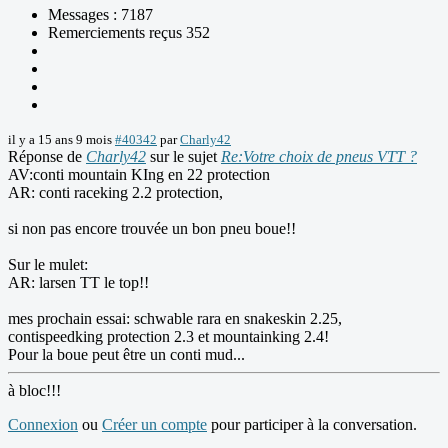
Messages : 7187
Remerciements reçus 352
il y a 15 ans 9 mois
#40342
par
Charly42
Réponse de
Charly42
sur le sujet
Re:Votre choix de pneus VTT ?
AV:conti mountain KIng en 22 protection
AR: conti raceking 2.2 protection,
si non pas encore trouvée un bon pneu boue!!
Sur le mulet:
AR: larsen TT le top!!
mes prochain essai: schwable rara en snakeskin 2.25,
contispeedking protection 2.3 et mountainking 2.4!
Pour la boue peut être un conti mud...
à bloc!!!
Connexion
ou
Créer un compte
pour participer à la conversation.