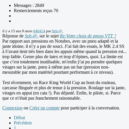
Messages : 2849
Remerciements reçus 70
il y a 15 ans 9 mois
#40414
par
Seb-@.
Réponse de
Seb-@.
sur le sujet
Re:Votre choix de pneus VTT ?
Par rapport aux pressions en Notubes, avec un pneu adapté et la
jante idoine, il n\'y a pas de souci. J\'ai fait des essais, le MK 2.4 SS
à l\'avant tient très bien dans les appuis même quand la pression est...
trop faible. Genre plus de latex et trop d\'épines, quoi. La limite est
que c\'est totalement inutilisable, m\'enfin j\'ai pu prendre quelques
virages sur la jante, pneu à même pas un bar (pression non-
mesurable par mon matériel pourtant performant à ce niveau).
Test récemment, un Race King World Cup au bout du rouleau,
carcasse flinguée et plus de tenue à la pression. Roulage sur la jante,
virages en appui (en cata !). Pas déjanté. Enfin, le pilote, si. Parce
que ce n\'était pas franchement raisonnable.
Connexion
ou
Créer un compte
pour participer à la conversation.
Début
Précédent
1