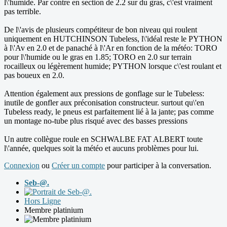
l\'humide. Par contre en section de 2.2 sur du gras, c\'est vraiment
pas terrible.
De l\'avis de plusieurs compétiteur de bon niveau qui roulent
uniquement en HUTCHINSON Tubeless, l\'idéal reste le PYTHON
à l\'Av en 2.0 et de panaché à l\'Ar en fonction de la météo: TORO
pour l\'humide ou le gras en 1.85; TORO en 2.0 sur terrain
rocailleux ou légèrement humide; PYTHON lorsque c\'est roulant et
pas boueux en 2.0.
Attention également aux pressions de gonflage sur le Tubeless:
inutile de gonfler aux préconisation constructeur. surtout qu\'en
Tubeless ready, le pneus est parfaitement lié à la jante; pas comme
un montage no-tube plus risqué avec des basses pressions
Un autre collègue roule en SCHWALBE FAT ALBERT toute
l\'année, quelques soit la météo et aucuns problèmes pour lui.
Connexion
ou
Créer un compte
pour participer à la conversation.
Seb-@.
Hors Ligne
Membre platinium