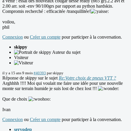
a venir : essai des nouveaux cougar tlesse ready (665 gr).2.2 avt et
2.00 arr. soit -env 90/100grs par rapport au python hardskin.
Compromis recherché : efficacitée /tranquillitée!
voilou,
phil
Connexion
ou
Créer un compte
pour participer à la conversation.
skippy
Auteur du sujet
Visiteur
il y a 15 ans 9 mois
#40393
par
skippy
Réponse de
skippy
sur le sujet
Re:Votre choix de pneus VTT ?
Arghhhh !!!! Moi qui voulait me faire une idée pour une nouvelle
monte sur terrain humide je suis lost de chez lost !!!
Que de choix
Ivan
Connexion
ou
Créer un compte
pour participer à la conversation.
servodep