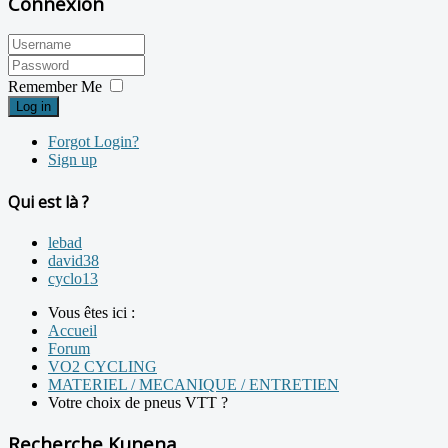
Connexion
Remember Me
Log in
Forgot Login?
Sign up
Qui est là ?
lebad
david38
cyclo13
Vous êtes ici :
Accueil
Forum
VO2 CYCLING
MATERIEL / MECANIQUE / ENTRETIEN
Votre choix de pneus VTT ?
Recherche Kunena