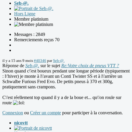
Seb-@.
Hors Ligne
Membre platinium
Messages : 2849
Remerciements reçus 70
il y a 15 ans 9 mois
#40346
par
Seb-@.
Réponse de
Seb-@.
sur le sujet
Re:Votre choix de pneus VTT ?
Sinon quand c\'est boueux pendant une longue période (typiquement
: l\'hiver) je monte à l\'avant un Conti Twister SS et à l\'arrière un
Schwalbe Furious Fred Evo. De petits pneus à 370 et 300g,
pratiquement sans crampons.
C\'est réellement top quand il y a de la boue et... qu\'on roule sur
route
Connexion
ou
Créer un compte
pour participer à la conversation.
nicovtt