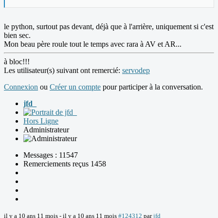
le python, surtout pas devant, déjà que à l'arrière, uniquement si c'est
bien sec.
Mon beau père roule tout le temps avec rara à AV et AR...
à bloc!!!
Les utilisateur(s) suivant ont remercié:
servodep
Connexion
ou
Créer un compte
pour participer à la conversation.
jfd_
Hors Ligne
Administrateur
Messages : 11547
Remerciements reçus 1458
il y a 10 ans 11 mois
-
il y a 10 ans 11 mois
#124312
par
jfd_