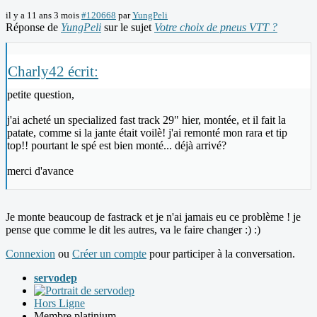
il y a 11 ans 3 mois
#120668
par
YungPeli
Réponse de
YungPeli
sur le sujet
Votre choix de pneus VTT ?
Charly42 écrit:
petite question,
j'ai acheté un specialized fast track 29" hier, montée, et il fait la
patate, comme si la jante était voilè! j'ai remonté mon rara et tip
top!! pourtant le spé est bien monté... déjà arrivé?
merci d'avance
Je monte beaucoup de fastrack et je n'ai jamais eu ce problème ! je
pense que comme le dit les autres, va le faire changer :) :)
Connexion
ou
Créer un compte
pour participer à la conversation.
servodep
Hors Ligne
Membre platinium