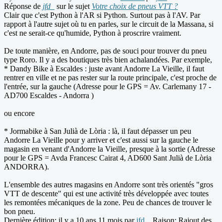
Réponse de
jfd_
sur le sujet
Votre choix de pneus VTT ?
Clair que c'est Python à l'AR si Python. Surtout pas à l'AV. Par
rapport à l'autre sujet où tu en parles, sur le circuit de la Massana, si
c'est ne serait-ce qu'humide, Python à proscrire vraiment.
De toute manière, en Andorre, pas de souci pour trouver du pneu
type Roro. Il y a des boutiques très bien achalandées. Par exemple,
* Dandy Bike à Escaldes : juste avant Andorre La Vieille, il faut
rentrer en ville et ne pas rester sur la route principale, c'est proche de
l'entrée, sur la gauche (Adresse pour le GPS = Av. Carlemany 17 -
AD700 Escaldes - Andorra )
ou encore
* Jormabike à San Julià de Lòria : là, il faut dépasser un peu
Andorre La Vieille pour y arriver et c'est aussi sur la gauche le
magasin en venant d'Andorre la Vieille, presque à la sortie (Adresse
pour le GPS = Avda Francesc Cairat 4, AD600 Sant Julià de Lòria
ANDORRA).
L'ensemble des autres magasins en Andorre sont très orientés "gros
VTT de descente" qui est une activité très développée avec toutes
les remontées mécaniques de la zone. Peu de chances de trouver le
bon pneu.
Dernière édition: il y a 10 ans 11 mois par
jfd_
. Raison: Rajout des