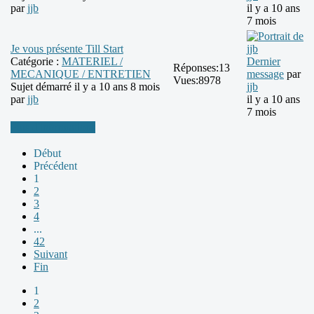
par
jjb
il y a 10 ans
7 mois
Je vous présente Till Start
Catégorie :
MATERIEL /
Dernier
Réponses:
13
MECANIQUE / ENTRETIEN
message
par
Vues:
8978
Sujet démarré il y a 10 ans 8 mois
jjb
par
jjb
il y a 10 ans
7 mois
Plus d'informations
Début
Précédent
1
2
3
4
...
42
Suivant
Fin
1
2