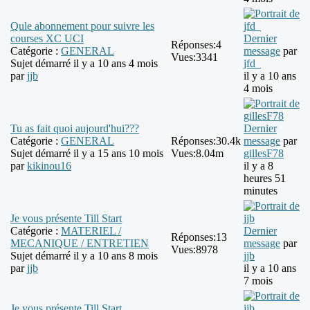
Qule abonnement pour suivre les
courses XC UCI
Dernier
Réponses:
4
Catégorie :
GENERAL
message
par
Vues:
3341
Sujet démarré il y a 10 ans 4 mois
jfd_
par
jjb
il y a 10 ans
4 mois
Tu as fait quoi aujourd'hui???
Dernier
Catégorie :
GENERAL
Réponses:
30.4k
message
par
Sujet démarré il y a 15 ans 10 mois
Vues:
8.04m
gillesF78
par
kikinou16
il y a 8
heures 51
minutes
Je vous présente Till Start
Catégorie :
MATERIEL /
Dernier
Réponses:
13
MECANIQUE / ENTRETIEN
message
par
Vues:
8978
Sujet démarré il y a 10 ans 8 mois
jjb
par
jjb
il y a 10 ans
7 mois
Je vous présente Till Start