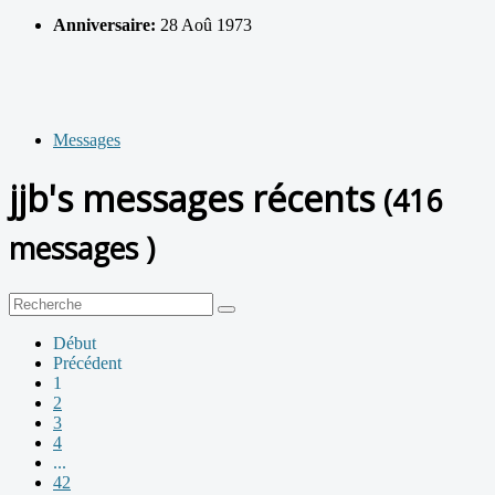
Anniversaire:
28 Aoû 1973
Messages
jjb's messages récents
(416
messages )
Début
Précédent
1
2
3
4
...
42