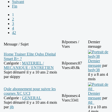
Suivant
Fin
1
2
3
4
42
Réponses /
Dernier
Message / Sujet
Vues
message
Home Trainer Elite Qubo Digital
Smart B+ ?
Dernier
Catégorie :
MATERIEL /
Réponses:
87
message
par
MECANIQUE / ENTRETIEN
Vues:
49.8k
hedy38
Sujet démarré il y a 10 ans 2 mois
il y a 8 ans 4
par
skippy
mois
Qule abonnement pour suivre les
courses XC UCI
Dernier
Réponses:
4
Catégorie :
GENERAL
message
par
Vues:
3341
Sujet démarré il y a 10 ans 4 mois
jfd_
par
jjb
il y a 10 ans
4 mois