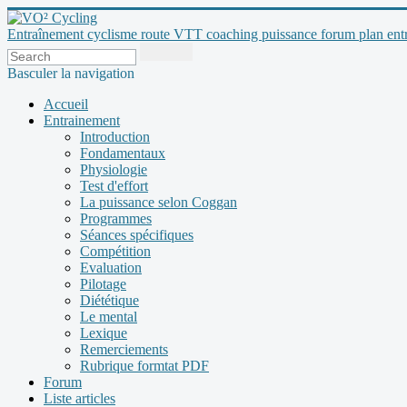
Entraînement cyclisme route VTT coaching puissance forum plan entraî
Basculer la navigation
Accueil
Entrainement
Introduction
Fondamentaux
Physiologie
Test d'effort
La puissance selon Coggan
Programmes
Séances spécifiques
Compétition
Evaluation
Pilotage
Diététique
Le mental
Lexique
Remerciements
Rubrique formtat PDF
Forum
Liste articles