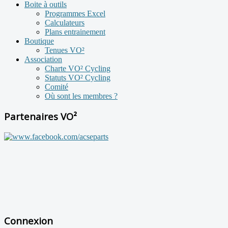
Boite à outils
Programmes Excel
Calculateurs
Plans entrainement
Boutique
Tenues VO²
Association
Charte VO² Cycling
Statuts VO² Cycling
Comité
Où sont les membres ?
Partenaires VO²
Connexion