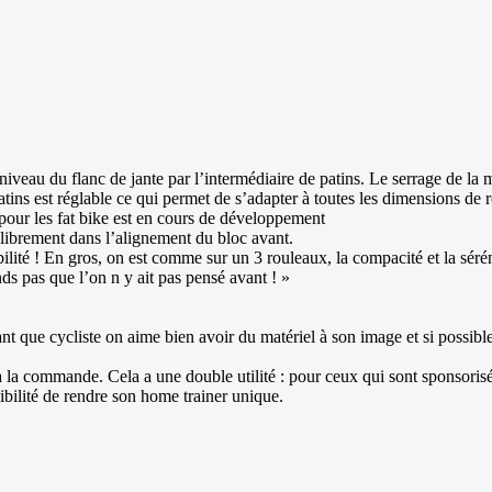
veau du flanc de jante par l’intermédiaire de patins. Le serrage de la m
patins est réglable ce qui permet de s’adapter à toutes les dimensions d
n pour les fat bike est en cours de développement
e librement dans l’alignement du bloc avant.
lité ! En gros, on est comme sur un 3 rouleaux, la compacité et la sérén
s pas que l’on n y ait pas pensé avant ! »
que cycliste on aime bien avoir du matériel à son image et si possible v
 la commande. Cela a une double utilité : pour ceux qui sont sponsoris
sibilité de rendre son home trainer unique.