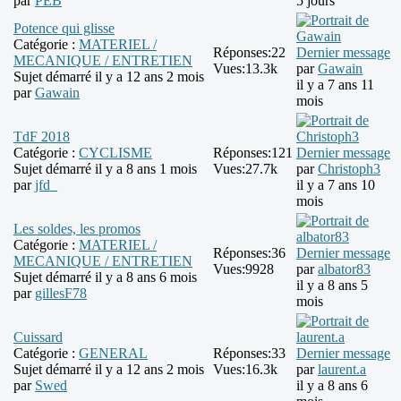
par
PEB
5 jours
Potence qui glisse
Catégorie :
MATERIEL /
Réponses:
22
Dernier message
MECANIQUE / ENTRETIEN
Vues:
13.3k
par
Gawain
Sujet démarré il y a 12 ans 2 mois
il y a 7 ans 11
par
Gawain
mois
TdF 2018
Catégorie :
CYCLISME
Réponses:
121
Dernier message
Sujet démarré il y a 8 ans 1 mois
Vues:
27.7k
par
Christoph3
par
jfd_
il y a 7 ans 10
mois
Les soldes, les promos
Catégorie :
MATERIEL /
Réponses:
36
Dernier message
MECANIQUE / ENTRETIEN
Vues:
9928
par
albator83
Sujet démarré il y a 8 ans 6 mois
il y a 8 ans 5
par
gillesF78
mois
Cuissard
Catégorie :
GENERAL
Réponses:
33
Dernier message
Sujet démarré il y a 12 ans 2 mois
Vues:
16.3k
par
laurent.a
par
Swed
il y a 8 ans 6