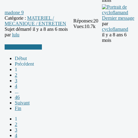
mois
madone 9
Catégorie :
MATERIEL /
Dernier message
Réponses:
20
MECANIQUE / ENTRETIEN
par
Vues:
10.7k
Sujet démarré il y a 8 ans 6 mois
cycloflamand
par
lulu
il y a 8 ans 6
mois
Plus d'informations
Début
Précédent
1
2
3
4
...
46
Suivant
Fin
1
2
3
4