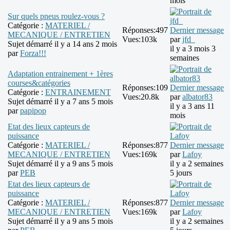
mois
Sur quels pneus roulez-vous ?
Catégorie :
MATERIEL /
Réponses:
497
Dernier message
MECANIQUE / ENTRETIEN
Vues:
103k
par
jfd_
Sujet démarré il y a 14 ans 2 mois
il y a 3 mois 3
par
Forza!!!
semaines
Adaptation entrainement + 1ères
courses&catégories
Réponses:
109
Dernier message
Catégorie :
ENTRAINEMENT
Vues:
20.8k
par
albator83
Sujet démarré il y a 7 ans 5 mois
il y a 3 ans 11
par
papipop
mois
Etat des lieux capteurs de
puissance
Catégorie :
MATERIEL /
Réponses:
877
Dernier message
MECANIQUE / ENTRETIEN
Vues:
169k
par
Lafoy
Sujet démarré il y a 9 ans 5 mois
il y a 2 semaines
par
PEB
5 jours
Etat des lieux capteurs de
puissance
Catégorie :
MATERIEL /
Réponses:
877
Dernier message
MECANIQUE / ENTRETIEN
Vues:
169k
par
Lafoy
Sujet démarré il y a 9 ans 5 mois
il y a 2 semaines