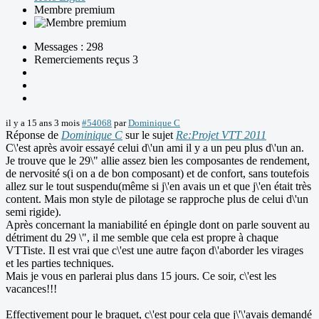
Membre premium
Messages : 298
Remerciements reçus 3
il y a 15 ans 3 mois
#54068
par
Dominique C
Réponse de
Dominique C
sur le sujet
Re:Projet VTT 2011
C\'est après avoir essayé celui d\'un ami il y a un peu plus d\'un an.
Je trouve que le 29\" allie assez bien les composantes de rendement,
de nervosité s(i on a de bon composant) et de confort, sans toutefois
allez sur le tout suspendu(même si j\'en avais un et que j\'en était très
content. Mais mon style de pilotage se rapproche plus de celui d\'un
semi rigide).
Après concernant la maniabilité en épingle dont on parle souvent au
détriment du 29 \", il me semble que cela est propre à chaque
VTTiste. Il est vrai que c\'est une autre façon d\'aborder les virages
et les parties techniques.
Mais je vous en parlerai plus dans 15 jours. Ce soir, c\'est les
vacances!!!
Effectivement pour le braquet, c\'est pour cela que j\'\'avais demandé