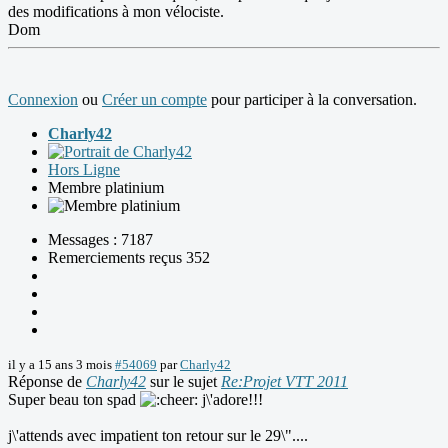
des modifications à mon vélociste.
Dom
Connexion
ou
Créer un compte
pour participer à la conversation.
Charly42
Hors Ligne
Membre platinium
Messages : 7187
Remerciements reçus 352
il y a 15 ans 3 mois
#54069
par
Charly42
Réponse de
Charly42
sur le sujet
Re:Projet VTT 2011
Super beau ton spad
j\'adore!!!
j\'attends avec impatient ton retour sur le 29\"....