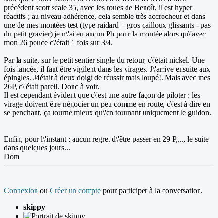
précédent scott scale 35, avec les roues de Benoît, il est hyper
réactifs ; au niveau adhérence, cela semble très accrocheur et dans
une de mes montées test (type raidard + gros cailloux glissants - pas
du petit gravier) je n\'ai eu aucun Pb pour la montée alors qu\'avec
mon 26 pouce c\'était 1 fois sur 3/4.
Par la suite, sur le petit sentier single du retour, c\'était nickel. Une
fois lancée, il faut être vigilent dans les virages. J\'arrive ensuite aux
épingles. J4était à deux doigt de réussir mais loupé!. Mais avec mes
26P, c\'était pareil. Donc à voir.
Il est cependant évident que c\'est une autre façon de piloter : les
virage doivent être négocier un peu comme en route, c\'est à dire en
se penchant, ça tourne mieux qu\'en tournant uniquement le guidon.
Enfin, pour l\'instant : aucun regret d\'être passer en 29 P,..., le suite
dans quelques jours...
Dom
Connexion
ou
Créer un compte
pour participer à la conversation.
skippy