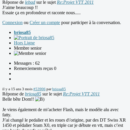
Réponse de
lebad
sur le sujet
Re:Projet VTT 2011
J\'aime beaucoup !!
Essaie ça en profondeur et raconte nous.....
Connexion
ou
Créer un compte
pour participer à la conversation.
briosa85
Hors Ligne
Membre senior
Messages : 62
Remerciements reçus 0
il y a 15 ans 3 mois
#53906
par
briosa85
Réponse de
briosa85
sur le sujet
Re:Projet VTT 2011
Belle bête Dom!!
Je viens également de m\'acheter Flash, mais le modèle alu avec
fatty.
J\'ai changé le pedalier et les roues d\'origine, par des DT Swiss XR
1450 et pédalier Sram X0, en triple car je débute en vtt, mais c\'est