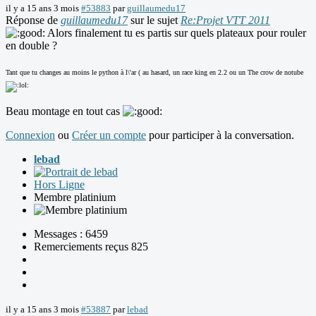
il y a 15 ans 3 mois
#53883
par
guillaumedu17
Réponse de
guillaumedu17
sur le sujet
Re:Projet VTT 2011
Alors finalement tu es partis sur quels plateaux pour rouler
en double ?
Tant que tu changes au moins le python à l\'ar ( au hasard, un race king en 2.2 ou un The crow de notube
Beau montage en tout cas
Connexion
ou
Créer un compte
pour participer à la conversation.
lebad
Hors Ligne
Membre platinium
Messages : 6459
Remerciements reçus 825
il y a 15 ans 3 mois
#53887
par
lebad