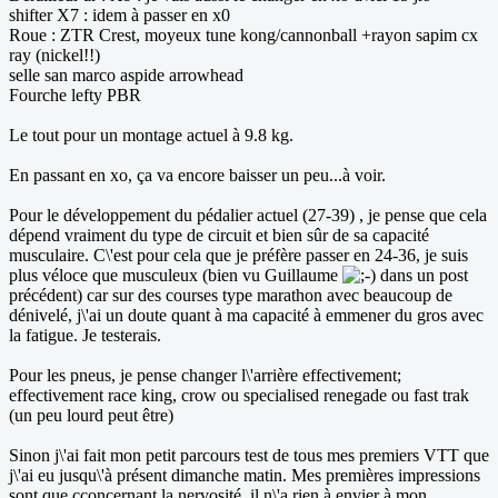
shifter X7 : idem à passer en x0
Roue : ZTR Crest, moyeux tune kong/cannonball +rayon sapim cx
ray (nickel!!)
selle san marco aspide arrowhead
Fourche lefty PBR
Le tout pour un montage actuel à 9.8 kg.
En passant en xo, ça va encore baisser un peu...à voir.
Pour le développement du pédalier actuel (27-39) , je pense que cela
dépend vraiment du type de circuit et bien sûr de sa capacité
musculaire. C\'est pour cela que je préfère passer en 24-36, je suis
plus véloce que musculeux (bien vu Guillaume
dans un post
précédent) car sur des courses type marathon avec beaucoup de
dénivelé, j\'ai un doute quant à ma capacité à emmener du gros avec
la fatigue. Je testerais.
Pour les pneus, je pense changer l\'arrière effectivement;
effectivement race king, crow ou specialised renegade ou fast trak
(un peu lourd peut être)
Sinon j\'ai fait mon petit parcours test de tous mes premiers VTT que
j\'ai eu jusqu\'à présent dimanche matin. Mes premières impressions
sont que cconcernant la nervosité, il n\'a rien à envier à mon