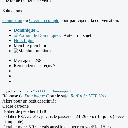
une boule de nerfs ce vélo!
Salutations
Connexion
ou
Créer un compte
pour participer à la conversation.
Dominique C
Auteur du sujet
Hors Ligne
Membre premium
Messages : 298
Remerciements reçus 3
il y a 15 ans 3 mois
#53939
par
Dominique C
Réponse de
Dominique C
sur le sujet
Re:Projet VTT 2011
Alors pour un petit descriptif :
Cadre carbone
Boitier de pédalier BB30
pédalier FSA 27-39 : je vais le passer en 24-26 d\'ici 15 jours (pièce
manquante)
Dérailleur ar : X9 : je vais aussi le changer en xo d\'ici 15 jrs