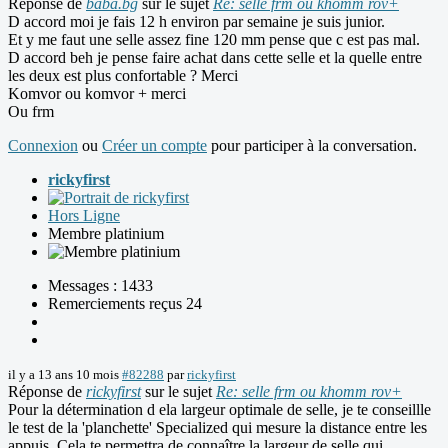
Réponse de
baba.bg
sur le sujet
Re: selle frm ou khomm rov+
D accord moi je fais 12 h environ par semaine je suis junior.
Et y me faut une selle assez fine 120 mm pense que c est pas mal.
D accord beh je pense faire achat dans cette selle et la quelle entre
les deux est plus confortable ? Merci
Komvor ou komvor + merci
Ou frm
Connexion
ou
Créer un compte
pour participer à la conversation.
rickyfirst
Hors Ligne
Membre platinium
Messages : 1433
Remerciements reçus 24
il y a 13 ans 10 mois
#82288
par
rickyfirst
Réponse de
rickyfirst
sur le sujet
Re: selle frm ou khomm rov+
Pour la détermination d ela largeur optimale de selle, je te conseillle
le test de la 'planchette' Specialized qui mesure la distance entre les
appuis. Cela te permettra de connaître la largeur de selle qui