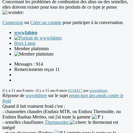
Concernant les problèmes de combustion des abus ou des semelles,
elles doivent exister pour tous les produits de ce type je pense
Connexion
ou
Créer un compte
pour participer à la conversation.
wwwfabien
Hors Ligne
Membre platinium
Messages : 914
Remerciements reçus 11
il y a 11 ans 6 mois
-
il y a 11 ans 6 mois
#118417
par
wwwfabien
Réponse de
wwwfabien
sur le sujet
protection des pieds contre le
froid
Quand il fait vraiment froid c'est :
- chaussettes chaudes (Endura MTR, ou Endura Thermolite, ou
Endura Baabaa Merino, oui j'ai toute la gamme
)
- semelles chauffantes
Thermosoles
le thermostat est
intégré
- et sur chaussures (Endura
Luminite pour la route ou le