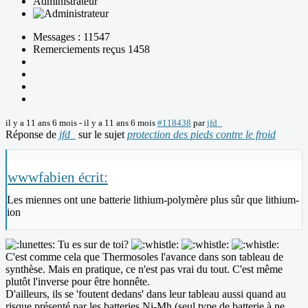
Administrateur
Messages : 11547
Remerciements reçus 1458
il y a 11 ans 6 mois
-
il y a 11 ans 6 mois
#118438
par
jfd_
Réponse de
jfd_
sur le sujet
protection des pieds contre le froid
wwwfabien écrit:
Les miennes ont une batterie lithium-polymère plus sûr que lithium-
ion
Tu es sur de toi?
C'est comme cela que Thermosoles l'avance dans son tableau de
synthèse. Mais en pratique, ce n'est pas vrai du tout. C'est même
plutôt l'inverse pour être honnête.
D'ailleurs, ils se 'foutent dedans' dans leur tableau aussi quand au
risque présenté par les batteries Ni-Mh (seul type de batterie à ne