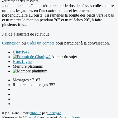
-étirement des fessiers
-et de toute la chaîne postérieure : sur le dos, les fesses collés contre
un mur, les jambes en l'air contre le mur et les bras en
perpendiculaire au buste. Tu ramènes la pointe des pieds vers le bas
et tu rentres le menton pendant 20" et tu relâches 20", à faire
plusieurs fois...
J'ai déjà souffert de sciatique
Connexion
ou
Créer un compte
pour participer à la conversation.
Charly42
Auteur du sujet
Hors Ligne
Membre platinium
Messages : 7187
Remerciements reçus 352
il y a 14 ans 7 mois
#66636
par
Charly42
Réponse de
Charly42
sur le sujet
Re: sciatique