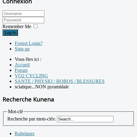
Connexion
Remember Me
Log in
Forgot Login?
Sign up
Vous êtes ici :
Accueil
Forum
VO2 CYCLING
SANTE / PHYSIO / BOBOS / BLESSURES
sciatique...NON pyramidale
Recherche Kunena
Mot-clé
Recherche par mots-clés:
Rubriques