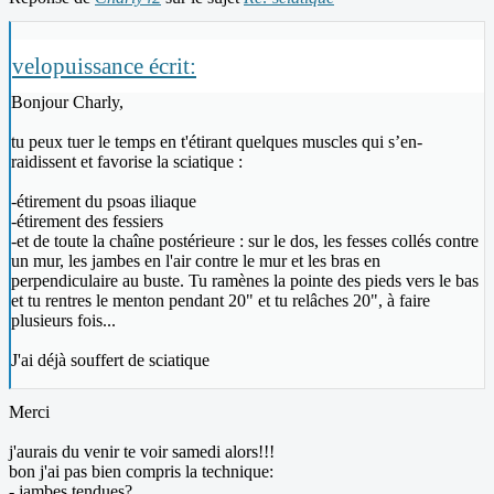
velopuissance écrit:
Bonjour Charly,
tu peux tuer le temps en t'étirant quelques muscles qui s’en-
raidissent et favorise la sciatique :
-étirement du psoas iliaque
-étirement des fessiers
-et de toute la chaîne postérieure : sur le dos, les fesses collés contre
un mur, les jambes en l'air contre le mur et les bras en
perpendiculaire au buste. Tu ramènes la pointe des pieds vers le bas
et tu rentres le menton pendant 20" et tu relâches 20", à faire
plusieurs fois...
J'ai déjà souffert de sciatique
Merci
j'aurais du venir te voir samedi alors!!!
bon j'ai pas bien compris la technique:
- jambes tendues?