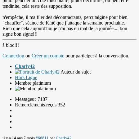
plutôt pencher du côté musculaire, plutôt déchirure , ou peut être
tendinite. cela reste des supposition.
n'empêche, il ma filer des décontractants, percutalgine pour bien
"chauffer", séance de Kiné que j’attaque la semaine prochaine.
Rien que cela aujourd'hui je n'ai pas eu mal de la journée.... bon
signe bon signe!!!
à bloc!!!
Connexion
ou
Créer un compte
pour participer à la conversation.
Charly42
Auteur du sujet
Hors Ligne
Membre platinium
Messages : 7187
Remerciements reçus 352
il y a 14 ans 7 mois
#66811
par
Charly42