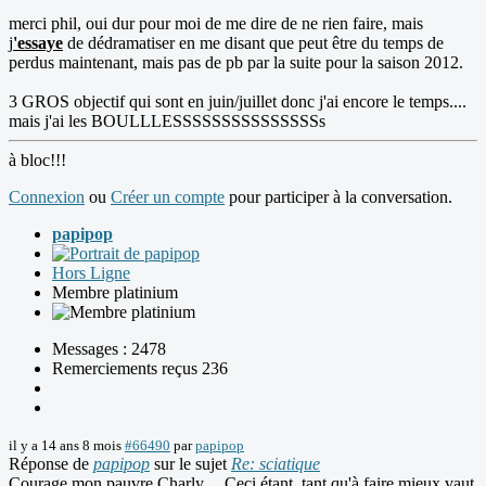
merci phil, oui dur pour moi de me dire de ne rien faire, mais
j
'essaye
de dédramatiser en me disant que peut être du temps de
perdus maintenant, mais pas de pb par la suite pour la saison 2012.
3 GROS objectif qui sont en juin/juillet donc j'ai encore le temps....
mais j'ai les BOULLLESSSSSSSSSSSSSSSs
à bloc!!!
Connexion
ou
Créer un compte
pour participer à la conversation.
papipop
Hors Ligne
Membre platinium
Messages : 2478
Remerciements reçus 236
il y a 14 ans 8 mois
#66490
par
papipop
Réponse de
papipop
sur le sujet
Re: sciatique
Courage mon pauvre Charly.... Ceci étant, tant qu'à faire mieux vaut