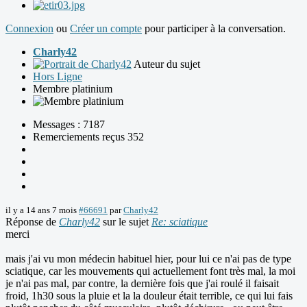
Connexion
ou
Créer un compte
pour participer à la conversation.
Charly42
Auteur du sujet
Hors Ligne
Membre platinium
Messages : 7187
Remerciements reçus 352
il y a 14 ans 7 mois
#66691
par
Charly42
Réponse de
Charly42
sur le sujet
Re: sciatique
merci
mais j'ai vu mon médecin habituel hier, pour lui ce n'ai pas de type
sciatique, car les mouvements qui actuellement font très mal, la moi
je n'ai pas mal, par contre, la dernière fois que j'ai roulé il faisait
froid, 1h30 sous la pluie et la la douleur était terrible, ce qui lui fais