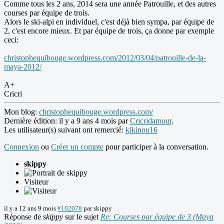
Comme tous les 2 ans, 2014 sera une année Patrouille, et des autres
courses par équipe de trois.
Alors le ski-alpi en individuel, c'est déjà bien sympa, par équipe de
2, c'est encore mieux. Et par équipe de trois, ça donne par exemple
ceci:
christophequibouge.wordpress.com/2012/03/04/patrouille-de-la-
maya-2012/
A+
Cricri
Mon blog:
christophequibouge.wordpress.com/
Dernière édition: il y a 9 ans 4 mois par
Cricridamour
.
Les utilisateur(s) suivant ont remercié:
kikinou16
Connexion
ou
Créer un compte
pour participer à la conversation.
skippy
Visiteur
il y a 12 ans 9 mois
#102078
par
skippy
Réponse de
skippy
sur le sujet
Re: Courses par équipe de 3 (Maya