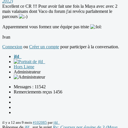
2012)
Excellent ce CR !!! Pour avoir fait une fois la Maya avec avec 2
mais valaisans dont Vaco du forum j'ai revécu parfaitement le
parcours
Apparemment vous formez une équipe pas triste
Ivan
Connexion
ou
Créer un compte
pour participer à la conversation.
jfd_
Hors Ligne
Administrateur
Messages : 11542
Remerciements reçus 1456
il y a 12 ans 9 mois
#102085
par
jfd_
Réponse de
jfd_
sur le sujet
Re: Courses par équipe de 3 (Maya