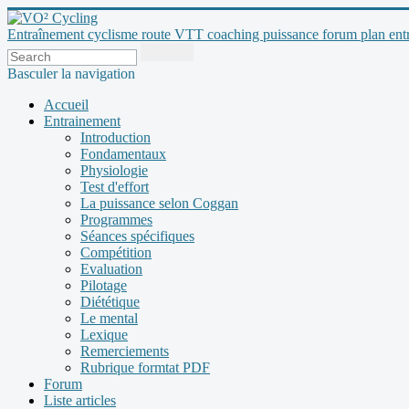
Entraînement cyclisme route VTT coaching puissance forum plan entraî
Basculer la navigation
Accueil
Entrainement
Introduction
Fondamentaux
Physiologie
Test d'effort
La puissance selon Coggan
Programmes
Séances spécifiques
Compétition
Evaluation
Pilotage
Diététique
Le mental
Lexique
Remerciements
Rubrique formtat PDF
Forum
Liste articles