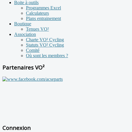
Boite à outils
Programmes Excel
Calculateurs
Plans entrainement
Boutique
Tenues VO²
Association
Charte VO² Cycling
Statuts VO² Cycling
Comité
Où sont les membres ?
Partenaires VO²
Connexion