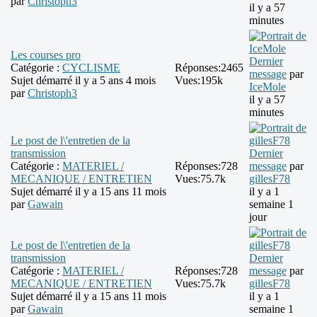
par
Christoph3
il y a 57
minutes
Les courses pro
Dernier
Catégorie :
CYCLISME
Réponses:
2465
message
par
Sujet démarré il y a 5 ans 4 mois
Vues:
195k
IceMole
par
Christoph3
il y a 57
minutes
Le post de l\'entretien de la
transmission
Dernier
Catégorie :
MATERIEL /
Réponses:
728
message
par
MECANIQUE / ENTRETIEN
Vues:
75.7k
gillesF78
Sujet démarré il y a 15 ans 11 mois
il y a 1
par
Gawain
semaine 1
jour
Le post de l\'entretien de la
transmission
Dernier
Catégorie :
MATERIEL /
Réponses:
728
message
par
MECANIQUE / ENTRETIEN
Vues:
75.7k
gillesF78
Sujet démarré il y a 15 ans 11 mois
il y a 1
par
Gawain
semaine 1