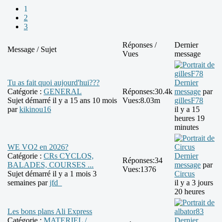
1
2
3
Réponses /
Dernier
Message / Sujet
Vues
message
Tu as fait quoi aujourd'hui???
Dernier
Catégorie :
GENERAL
Réponses:
30.4k
message
par
Sujet démarré il y a 15 ans 10 mois
Vues:
8.03m
gillesF78
par
kikinou16
il y a 15
heures 19
minutes
WE VO2 en 2026?
Catégorie :
CRs CYCLOS,
Dernier
Réponses:
34
BALADES, COURSES ...
message
par
Vues:
1376
Sujet démarré il y a 1 mois 3
Circus
semaines par
jfd_
il y a 3 jours
20 heures
Les bons plans Ali Express
Catégorie :
MATERIEL /
Dernier