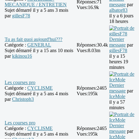
Réponses:
71
MECANIQUE / ENTRETIEN
message
par
Vues:
16.9k
Sujet démarré il y a 5 ans 3 mois
albator83
par
gillesF78
il y a 6 jours
18 heures
Tu as fait quoi aujourd'hui???
Dernier
Catégorie :
GENERAL
Réponses:
30.4k
message
par
Sujet démarré il y a 15 ans 10 mois
Vues:
8.03m
gillesF78
par
kikinou16
il y a 15
heures 19
minutes
Les courses pro
Dernier
Catégorie :
CYCLISME
Réponses:
2465
message
par
Sujet démarré il y a 5 ans 4 mois
Vues:
195k
IceMole
par
Christoph3
il y a 57
minutes
Les courses pro
Dernier
Catégorie :
CYCLISME
Réponses:
2465
message
par
Sujet démarré il y a 5 ans 4 mois
Vues:
195k
IceMole