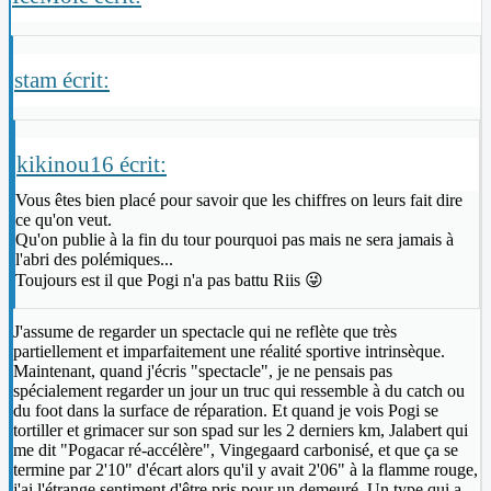
stam écrit:
kikinou16 écrit:
Vous êtes bien placé pour savoir que les chiffres on leurs fait dire
ce qu'on veut.
Qu'on publie à la fin du tour pourquoi pas mais ne sera jamais à
l'abri des polémiques...
Toujours est il que Pogi n'a pas battu Riis 😜
J'assume de regarder un spectacle qui ne reflète que très
partiellement et imparfaitement une réalité sportive intrinsèque.
Maintenant, quand j'écris "spectacle", je ne pensais pas
spécialement regarder un jour un truc qui ressemble à du catch ou
du foot dans la surface de réparation. Et quand je vois Pogi se
tortiller et grimacer sur son spad sur les 2 derniers km, Jalabert qui
me dit "Pogacar ré-accélère", Vingegaard carbonisé, et que ça se
termine par 2'10" d'écart alors qu'il y avait 2'06" à la flamme rouge,
j'ai l'étrange sentiment d'être pris pour un demeuré. Un type qui a