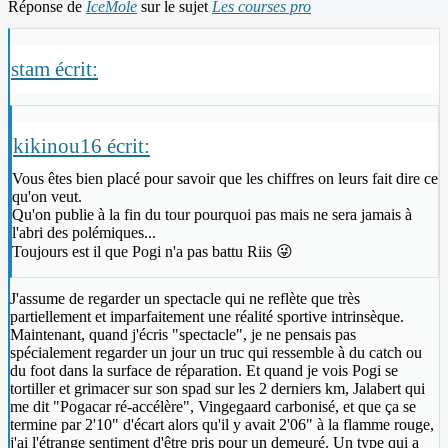
Réponse de
IceMole
sur le sujet
Les courses pro
stam écrit:
kikinou16 écrit:
Vous êtes bien placé pour savoir que les chiffres on leurs fait dire ce
qu'on veut.
Qu'on publie à la fin du tour pourquoi pas mais ne sera jamais à
l'abri des polémiques...
Toujours est il que Pogi n'a pas battu Riis 😜
J'assume de regarder un spectacle qui ne reflète que très
partiellement et imparfaitement une réalité sportive intrinsèque.
Maintenant, quand j'écris "spectacle", je ne pensais pas
spécialement regarder un jour un truc qui ressemble à du catch ou
du foot dans la surface de réparation. Et quand je vois Pogi se
tortiller et grimacer sur son spad sur les 2 derniers km, Jalabert qui
me dit "Pogacar ré-accélère", Vingegaard carbonisé, et que ça se
termine par 2'10" d'écart alors qu'il y avait 2'06" à la flamme rouge,
j'ai l'étrange sentiment d'être pris pour un demeuré. Un type qui a