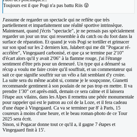
Toujours est il que Pogi n'a pas battu Riis 😜
J'assume de regarder un spectacle qui ne reflète que très
partiellement et imparfaitement une réalité sportive intrinsèque.
Maintenant, quand j'écris "spectacle", je ne pensais pas spécialement
regarder un jour un truc qui ressemble à du catch ou du foot dans la
surface de réparation. Et quand je vois Pogi se tortiller et grimacer
sur son spad sur les 2 derniers km, Jalabert qui me dit "Pogacar ré-
accélère", Vingegaard carbonisé, et que ça se termine par 2'10"
d'écart alors qu'il y avait 2'06" à la flamme rouge, j'ai l'étrange
sentiment d'être pris pour un demeuré. Un type qui a démarré sa
récup a voulu me faire croire qu'il souffrait, et un commentateur qui
sait ce que signifie souffrir sur un vélo a fait semblant d'y croire.
La suite sera du même acabit si, comme je le soupçonne, Gianetti
recommande gentiment à son poulain de ne pas trop en mettre. Il va
prendre 1'30" cet après-midi, demain ce sera calme et il laissera
l'étape aux vilains, dans les Alpes il remettra une pétée monumentale
pour rappeler qui est le patron au col de la Loze, et il fera cadeau
d'une étape à Vingegaard. Ca va se terminer par 8' à Paris, 15
coureurs à moins d'une heure, et le beau roman-photo de ce Tour
2025 sera écrit.
Sinon, si Pogacar donne tout ce qu'il a, il gagne 7 étapes et
Vingegaard finit à 15'.