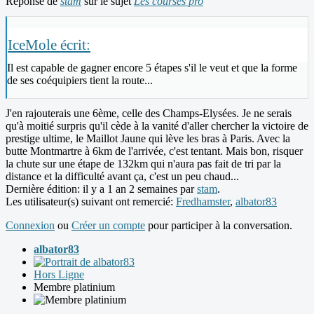
Réponse de
stam
sur le sujet
Les courses pro
IceMole écrit:
Il est capable de gagner encore 5 étapes s'il le veut et que la forme
de ses coéquipiers tient la route...
J'en rajouterais une 6ème, celle des Champs-Elysées. Je ne serais
qu'à moitié surpris qu'il cède à la vanité d'aller chercher la victoire de
prestige ultime, le Maillot Jaune qui lève les bras à Paris. Avec la
butte Montmartre à 6km de l'arrivée, c'est tentant. Mais bon, risquer
la chute sur une étape de 132km qui n'aura pas fait de tri par la
distance et la difficulté avant ça, c'est un peu chaud...
Dernière édition: il y a 1 an 2 semaines par
stam
.
Les utilisateur(s) suivant ont remercié:
Fredhamster
,
albator83
Connexion
ou
Créer un compte
pour participer à la conversation.
albator83
Hors Ligne
Membre platinium