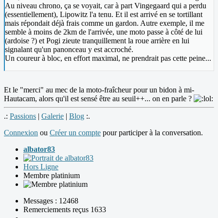
Au niveau chrono, ça se voyait, car à part Vingegaard qui a perdu
(essentiellement), Lipowitz l'a tenu. Et il est arrivé en se tortillant
mais répondait déjà frais comme un gardon. Autre exemple, il me
semble à moins de 2km de l'arrivée, une moto passe à côté de lui
(ardoise ?) et Pogi zieute tranquillement la roue arrière en lui
signalant qu'un panonceau y est accroché.
Un coureur à bloc, en effort maximal, ne prendrait pas cette peine...
Et le "merci" au mec de la moto-fraîcheur pour un bidon à mi-
Hautacam, alors qu'il est sensé être au seuil++... on en parle ?
.:
Passions
|
Galerie
|
Blog
:.
Connexion
ou
Créer un compte
pour participer à la conversation.
albator83
Hors Ligne
Membre platinium
Messages : 12468
Remerciements reçus 1633