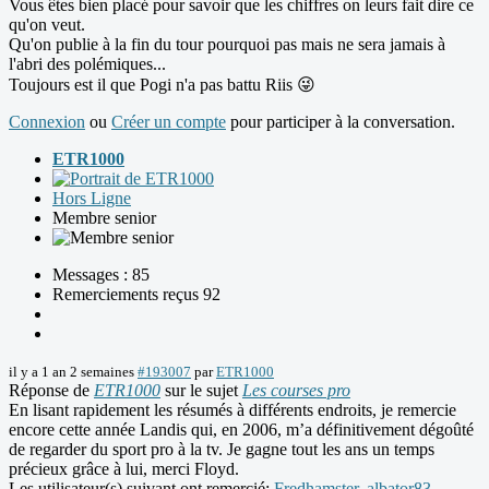
Vous êtes bien placé pour savoir que les chiffres on leurs fait dire ce
qu'on veut.
Qu'on publie à la fin du tour pourquoi pas mais ne sera jamais à
l'abri des polémiques...
Toujours est il que Pogi n'a pas battu Riis 😜
Connexion
ou
Créer un compte
pour participer à la conversation.
ETR1000
Hors Ligne
Membre senior
Messages : 85
Remerciements reçus 92
il y a 1 an 2 semaines
#193007
par
ETR1000
Réponse de
ETR1000
sur le sujet
Les courses pro
En lisant rapidement les résumés à différents endroits, je remercie
encore cette année Landis qui, en 2006, m’a définitivement dégoûté
de regarder du sport pro à la tv. Je gagne tout les ans un temps
précieux grâce à lui, merci Floyd.
Les utilisateur(s) suivant ont remercié:
Fredhamster
,
albator83
,