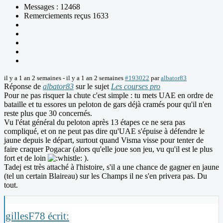
Messages : 12468
Remerciements reçus 1633
il y a 1 an 2 semaines
-
il y a 1 an 2 semaines
#193022
par
albator83
Réponse de
albator83
sur le sujet
Les courses pro
Pour ne pas risquer la chute c'est simple : tu mets UAE en ordre de
bataille et tu essores un peloton de gars déjà cramés pour qu'il n'en
reste plus que 30 concernés.
Vu l'état général du peloton après 13 étapes ce ne sera pas
compliqué, et on ne peut pas dire qu'UAE s'épuise à défendre le
jaune depuis le départ, surtout quand Visma visse pour tenter de
faire craquer Pogacar (alors qu'elle joue son jeu, vu qu'il est le plus
fort et de loin
).
Tadej est très attaché à l'histoire, s'il a une chance de gagner en jaune
(tel un certain Blaireau) sur les Champs il ne s'en privera pas. Du
tout.
gillesF78 écrit: