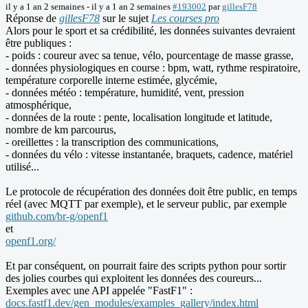
il y a 1 an 2 semaines
-
il y a 1 an 2 semaines
#193002
par
gillesF78
Réponse de
gillesF78
sur le sujet
Les courses pro
Alors pour le sport et sa crédibilité, les données suivantes devraient
être publiques :
- poids : coureur avec sa tenue, vélo, pourcentage de masse grasse,
- données physiologiques en course : bpm, watt, rythme respiratoire,
température corporelle interne estimée, glycémie,
- données météo : température, humidité, vent, pression
atmosphérique,
- données de la route : pente, localisation longitude et latitude,
nombre de km parcourus,
- oreillettes : la transcription des communications,
- données du vélo : vitesse instantanée, braquets, cadence, matériel
utilisé...
Le protocole de récupération des données doit être public, en temps
réel (avec MQTT par exemple), et le serveur public, par exemple
github.com/br-g/openf1
et
openf1.org/
Et par conséquent, on pourrait faire des scripts python pour sortir
des jolies courbes qui exploitent les données des coureurs...
Exemples avec une API appelée "FastF1" :
docs.fastf1.dev/gen_modules/examples_gallery/index.html