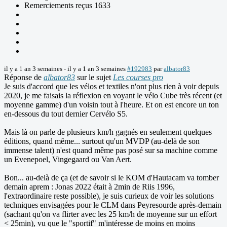
Remerciements reçus 1633
il y a 1 an 3 semaines
-
il y a 1 an 3 semaines
#192983
par
albator83
Réponse de
albator83
sur le sujet
Les courses pro
Je suis d'accord que les vélos et textiles n'ont plus rien à voir depuis
2020, je me faisais la réflexion en voyant le vélo Cube très récent (et
moyenne gamme) d'un voisin tout à l'heure. Et on est encore un ton
en-dessous du tout dernier Cervélo S5.
Mais là on parle de plusieurs km/h gagnés en seulement quelques
éditions, quand même... surtout qu'un MVDP (au-delà de son
immense talent) n'est quand même pas posé sur sa machine comme
un Evenepoel, Vingegaard ou Van Aert.
Bon... au-delà de ça (et de savoir si le KOM d'Hautacam va tomber
demain aprem : Jonas 2022 était à 2min de Riis 1996,
l'extraordinaire reste possible), je suis curieux de voir les solutions
techniques envisagées pour le CLM dans Peyresourde après-demain
(sachant qu'on va flirter avec les 25 km/h de moyenne sur un effort
< 25min), vu que le "sportif" m'intéresse de moins en moins