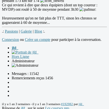
pendant 173 km sur 174
Ce qui revient à dire que deux équipiers (dont un top coureur :
MVDP) ont roulé à 50 de moyenne pendant 3h30
Heureusement qu'on ne fait plus de TTT, sinon les chronos se
gagneraient à 60 de moyenne...
.:
Passions
|
Galerie
|
Blog
:.
Connexion
ou
Créer un compte
pour participer à la conversation.
jfd_
Hors Ligne
Administrateur
Messages : 11542
Remerciements reçus 1456
il y a 1 an 3 semaines
-
il y a 1 an 3 semaines
#192982
par
jfd_
Réponse de
jfd_
sur le sujet
Les courses pro