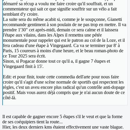
démarré sa récup a voulu me faire croire qu'il souffrait, et un
commentateur qui sait ce que signifie souffrir sur un vélo a fait
semblant d'y croire.
La suite sera du même acabit si, comme je le soupçonne, Gianetti
recommande gentiment à son poulain de ne pas trop en mettre. Il va
prendre 1'30" cet après-midi, demain ce sera calme et il laissera
l'étape aux vilains, dans les Alpes il remettra une pétée
monumentale pour rappeler qui est le patron au col de la Loze, et il
fera cadeau d'une étape à Vingegaard. Ca va se terminer par 8' à
Paris, 15 coureurs à moins d'une heure, et le beau roman-photo de
ce Tour 2025 sera écrit.
Sinon, si Pogacar donne tout ce qu'il a, il gagne 7 étapes et
Vingegaard finit à 15'.
Edit: et pour finir, toute cette commedia dell'arte pour nous faire
croire qu'il s'agit d'une scène normale de sportifs qui respectent les
règles, c'est un aveu encore plus radical qu'un contrôle anti-dopage
positif. Mais vous aurez déjà compris que je n'ai aucun doute de ce
côté-là.
Il est capable de gagner encore 5 étapes s'il le veut et que la forme
de ses coéquipiers tient la route...
Hier, les deux derniers kms étaient effectivement une vaste blague.