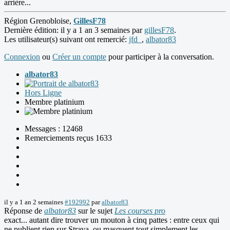
arrière...
Région Grenobloise,
GillesF78
Dernière édition: il y a 1 an 3 semaines par
gillesF78
.
Les utilisateur(s) suivant ont remercié:
jfd_
,
albator83
Connexion
ou
Créer un compte
pour participer à la conversation.
albator83
Hors Ligne
Membre platinium
Messages : 12468
Remerciements reçus 1633
il y a 1 an 2 semaines
#192992
par
albator83
Réponse de
albator83
sur le sujet
Les courses pro
exact... autant dire trouver un mouton à cinq pattes : entre ceux qui
ne publient rien sur Strava, ou masquent tout simplement les