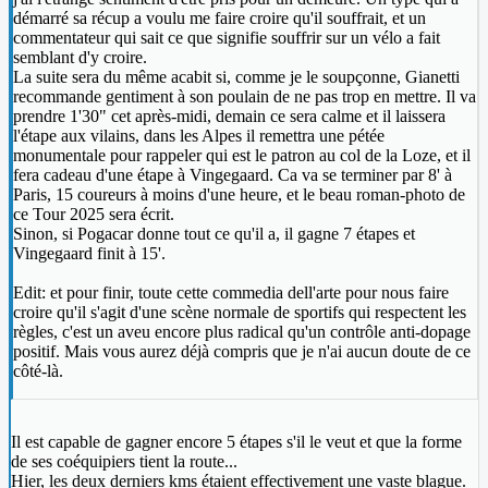
démarré sa récup a voulu me faire croire qu'il souffrait, et un
commentateur qui sait ce que signifie souffrir sur un vélo a fait
semblant d'y croire.
La suite sera du même acabit si, comme je le soupçonne, Gianetti
recommande gentiment à son poulain de ne pas trop en mettre. Il va
prendre 1'30" cet après-midi, demain ce sera calme et il laissera
l'étape aux vilains, dans les Alpes il remettra une pétée
monumentale pour rappeler qui est le patron au col de la Loze, et il
fera cadeau d'une étape à Vingegaard. Ca va se terminer par 8' à
Paris, 15 coureurs à moins d'une heure, et le beau roman-photo de
ce Tour 2025 sera écrit.
Sinon, si Pogacar donne tout ce qu'il a, il gagne 7 étapes et
Vingegaard finit à 15'.
Edit: et pour finir, toute cette commedia dell'arte pour nous faire
croire qu'il s'agit d'une scène normale de sportifs qui respectent les
règles, c'est un aveu encore plus radical qu'un contrôle anti-dopage
positif. Mais vous aurez déjà compris que je n'ai aucun doute de ce
côté-là.
Il est capable de gagner encore 5 étapes s'il le veut et que la forme
de ses coéquipiers tient la route...
Hier, les deux derniers kms étaient effectivement une vaste blague.