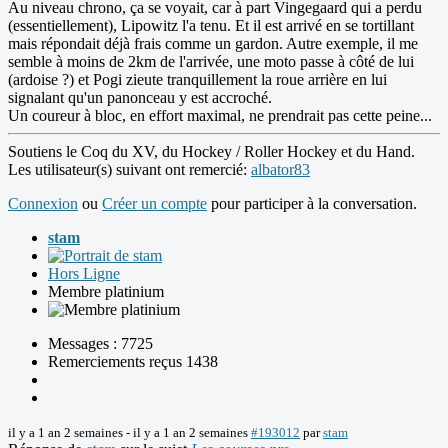
Au niveau chrono, ça se voyait, car à part Vingegaard qui a perdu
(essentiellement), Lipowitz l'a tenu. Et il est arrivé en se tortillant
mais répondait déjà frais comme un gardon. Autre exemple, il me
semble à moins de 2km de l'arrivée, une moto passe à côté de lui
(ardoise ?) et Pogi zieute tranquillement la roue arrière en lui
signalant qu'un panonceau y est accroché.
Un coureur à bloc, en effort maximal, ne prendrait pas cette peine...
Soutiens le Coq du XV, du Hockey / Roller Hockey et du Hand.
Les utilisateur(s) suivant ont remercié:
albator83
Connexion
ou
Créer un compte
pour participer à la conversation.
stam
Hors Ligne
Membre platinium
Messages : 7725
Remerciements reçus 1438
il y a 1 an 2 semaines
-
il y a 1 an 2 semaines
#193012
par
stam