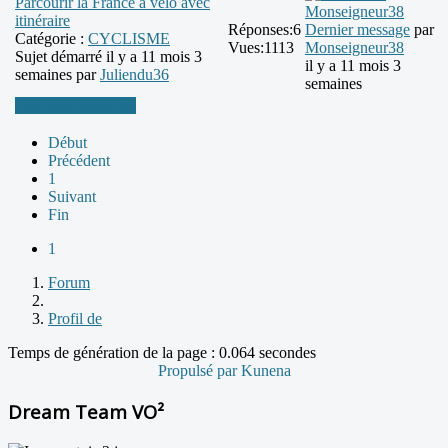
Parcourir la France à vélo avec
itinéraire
Réponses:
6
Dernier message
par
Catégorie :
CYCLISME
Vues:
1113
Monseigneur38
Sujet démarré il y a 11 mois 3
il y a 11 mois 3
semaines par
Juliendu36
semaines
Plus d'informations
Début
Précédent
1
Suivant
Fin
1
Forum
Profil de
Temps de génération de la page : 0.064 secondes
Propulsé par
Kunena
Dream Team VO²