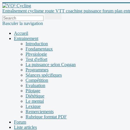
Entraînement cyclisme route VTT coaching puissance forum plan entraî
Basculer la navigation
Accueil
Entrainement
Introduction
Fondamentaux
Physiologie
Test d'effort
La puissance selon Coggan
Programmes
Séances spécifiques
Compétition
Evaluation
Pilotage
Diététique
Le mental
Lexique
Remerciements
Rubrique formtat PDF
Forum
Liste articles