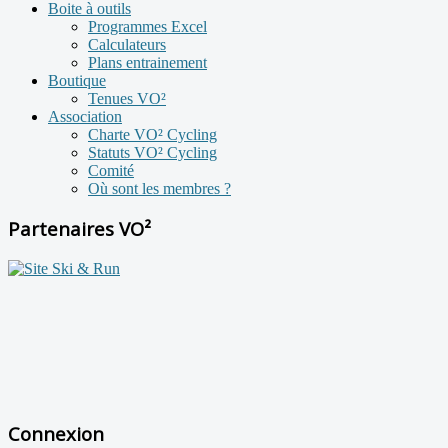
Boite à outils
Programmes Excel
Calculateurs
Plans entrainement
Boutique
Tenues VO²
Association
Charte VO² Cycling
Statuts VO² Cycling
Comité
Où sont les membres ?
Partenaires VO²
Connexion