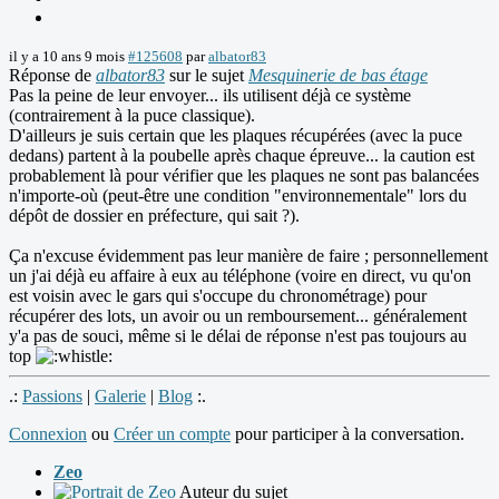
il y a 10 ans 9 mois
#125608
par
albator83
Réponse de
albator83
sur le sujet
Mesquinerie de bas étage
Pas la peine de leur envoyer... ils utilisent déjà ce système
(contrairement à la puce classique).
D'ailleurs je suis certain que les plaques récupérées (avec la puce
dedans) partent à la poubelle après chaque épreuve... la caution est
probablement là pour vérifier que les plaques ne sont pas balancées
n'importe-où (peut-être une condition "environnementale" lors du
dépôt de dossier en préfecture, qui sait ?).
Ça n'excuse évidemment pas leur manière de faire ; personnellement
un j'ai déjà eu affaire à eux au téléphone (voire en direct, vu qu'on
est voisin avec le gars qui s'occupe du chronométrage) pour
récupérer des lots, un avoir ou un remboursement... généralement
y'a pas de souci, même si le délai de réponse n'est pas toujours au
top
.:
Passions
|
Galerie
|
Blog
:.
Connexion
ou
Créer un compte
pour participer à la conversation.
Zeo
Auteur du sujet