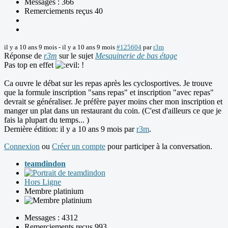
Messages : 366
Remerciements reçus 40
il y a 10 ans 9 mois
-
il y a 10 ans 9 mois
#125604
par
r3m
Réponse de
r3m
sur le sujet
Mesquinerie de bas étage
Pas top en effet
!
Ca ouvre le débat sur les repas après les cyclosportives. Je trouve
que la formule inscription "sans repas" et inscription "avec repas"
devrait se généraliser. Je préfère payer moins cher mon inscription et
manger un plat dans un restaurant du coin. (C'est d'ailleurs ce que je
fais la plupart du temps... )
Dernière édition: il y a 10 ans 9 mois par
r3m
.
Connexion
ou
Créer un compte
pour participer à la conversation.
teamdindon
Hors Ligne
Membre platinium
Messages : 4312
Remerciements reçus 993