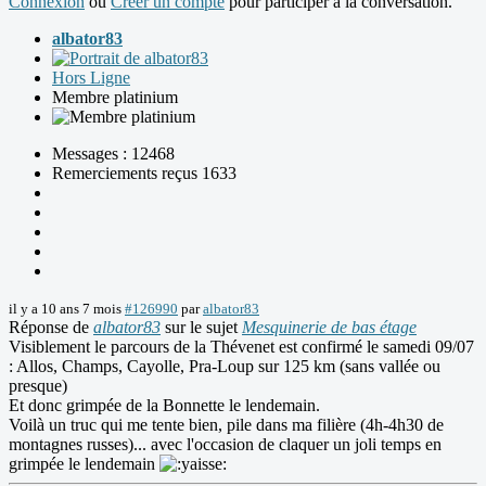
Connexion
ou
Créer un compte
pour participer à la conversation.
albator83
Hors Ligne
Membre platinium
Messages : 12468
Remerciements reçus 1633
il y a 10 ans 7 mois
#126990
par
albator83
Réponse de
albator83
sur le sujet
Mesquinerie de bas étage
Visiblement le parcours de la Thévenet est confirmé le samedi 09/07
: Allos, Champs, Cayolle, Pra-Loup sur 125 km (sans vallée ou
presque)
Et donc grimpée de la Bonnette le lendemain.
Voilà un truc qui me tente bien, pile dans ma filière (4h-4h30 de
montagnes russes)... avec l'occasion de claquer un joli temps en
grimpée le lendemain