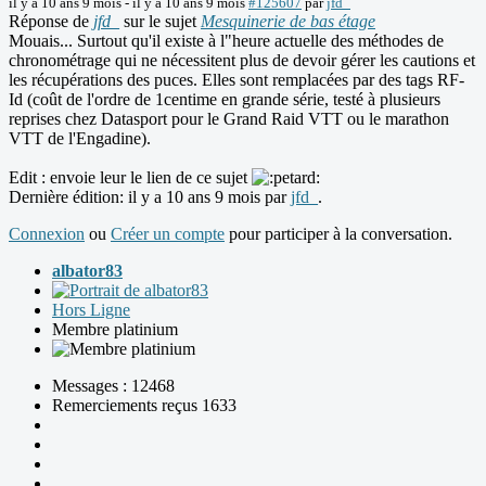
il y a 10 ans 9 mois
-
il y a 10 ans 9 mois
#125607
par
jfd_
Réponse de
jfd_
sur le sujet
Mesquinerie de bas étage
Mouais... Surtout qu'il existe à l"heure actuelle des méthodes de
chronométrage qui ne nécessitent plus de devoir gérer les cautions et
les récupérations des puces. Elles sont remplacées par des tags RF-
Id (coût de l'ordre de 1centime en grande série, testé à plusieurs
reprises chez Datasport pour le Grand Raid VTT ou le marathon
VTT de l'Engadine).
Edit : envoie leur le lien de ce sujet
Dernière édition: il y a 10 ans 9 mois par
jfd_
.
Connexion
ou
Créer un compte
pour participer à la conversation.
albator83
Hors Ligne
Membre platinium
Messages : 12468
Remerciements reçus 1633