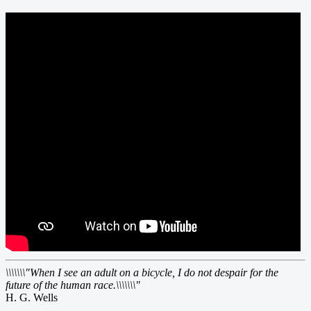
\\\\\\\"When I see an adult on a bicycle, I do not despair for the
future of the human race.\\\\\\\"
H. G. Wells