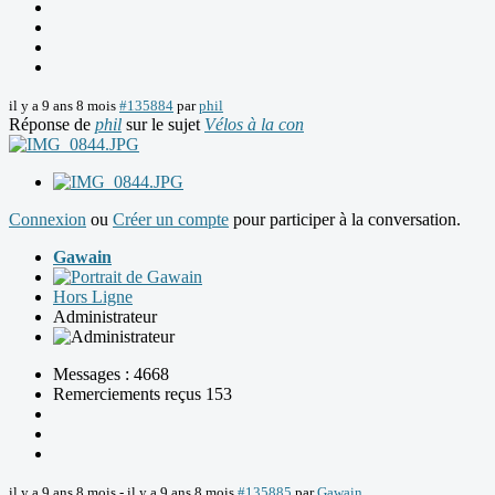
il y a 9 ans 8 mois
#135884
par
phil
Réponse de
phil
sur le sujet
Vélos à la con
Connexion
ou
Créer un compte
pour participer à la conversation.
Gawain
Hors Ligne
Administrateur
Messages : 4668
Remerciements reçus 153
il y a 9 ans 8 mois
-
il y a 9 ans 8 mois
#135885
par
Gawain