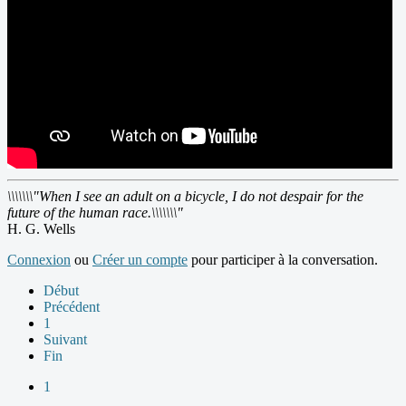
\\\\\\\"When I see an adult on a bicycle, I do not despair for the
future of the human race.\\\\\\\"
H. G. Wells
Connexion
ou
Créer un compte
pour participer à la conversation.
Début
Précédent
1
Suivant
Fin
1