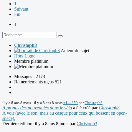
1
Suivant
Fin
1
Christoph3
Auteur du sujet
Hors Ligne
Membre platinium
Messages : 2173
Remerciements reçus 521
il y a 8 ans 8 mois
-
il y a 8 ans 8 mois
#144359
par
Christoph3
A propos des nouveautés dans le vélo
a été créé par
Christoph3
A voir (avec le son, mais au casque pour ceux qui bossent en open-
space).
Dernière édition: il y a 8 ans 8 mois par
Christoph3
.