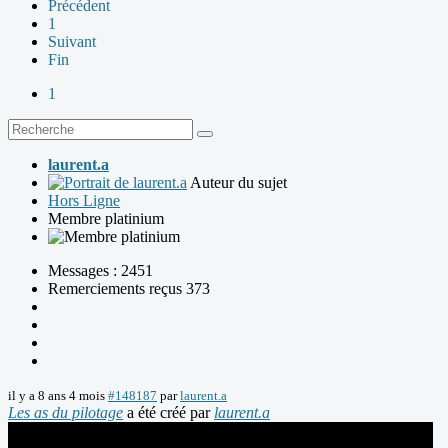
Précédent
1
Suivant
Fin
1
laurent.a
Auteur du sujet
Hors Ligne
Membre platinium
Messages : 2451
Remerciements reçus 373
il y a 8 ans 4 mois
#148187
par
laurent.a
Les as du pilotage
a été créé par
laurent.a