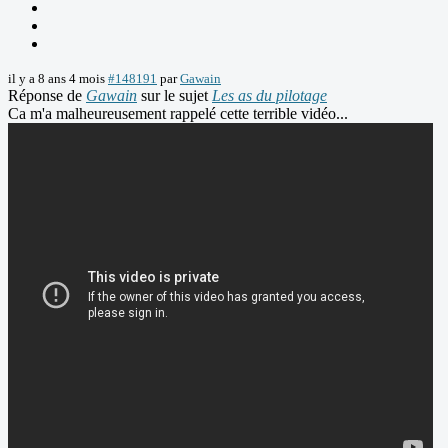
il y a 8 ans 4 mois
#148191
par
Gawain
Réponse de
Gawain
sur le sujet
Les as du pilotage
Ca m'a malheureusement rappelé cette terrible vidéo...