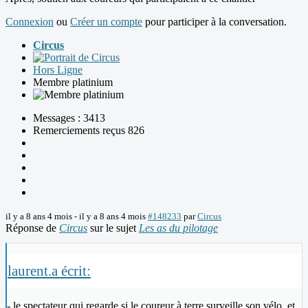
Connexion
ou
Créer un compte
pour participer à la conversation.
Circus
Hors Ligne
Membre platinium
Messages : 3413
Remerciements reçus 826
il y a 8 ans 4 mois
-
il y a 8 ans 4 mois
#148233
par
Circus
Réponse de
Circus
sur le sujet
Les as du pilotage
laurent.a écrit:
- le spectateur qui regarde si le coureur à terre surveille son vélo, et