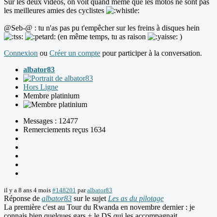
Sur les deux vidéos, on voit quand même que les motos ne sont pas
les meilleures amies des cyclistes
@Seb-@ : tu n'as pas pu t'empêcher sur les freins à disques hein
(en même temps, tu as raison
)
Connexion
ou
Créer un compte
pour participer à la conversation.
albator83
Hors Ligne
Membre platinium
Messages : 12477
Remerciements reçus 1634
il y a 8 ans 4 mois
#148201
par
albator83
Réponse de
albator83
sur le sujet
Les as du pilotage
La première c'est au Tour du Rwanda en novembre dernier : je
connais bien quelques gars + le DS qui les accompagnait...