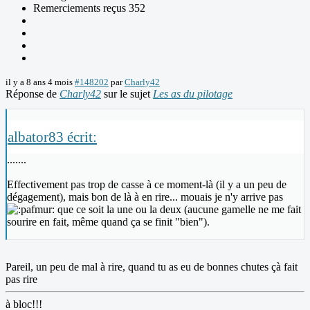
Remerciements reçus 352
il y a 8 ans 4 mois
#148202
par
Charly42
Réponse de
Charly42
sur le sujet
Les as du pilotage
albator83 écrit:
.......
Effectivement pas trop de casse à ce moment-là (il y a un peu de
dégagement), mais bon de là à en rire... mouais je n'y arrive pas
que ce soit la une ou la deux (aucune gamelle ne me fait
sourire en fait, même quand ça se finit "bien").
Pareil, un peu de mal à rire, quand tu as eu de bonnes chutes çà fait
pas rire
à bloc!!!