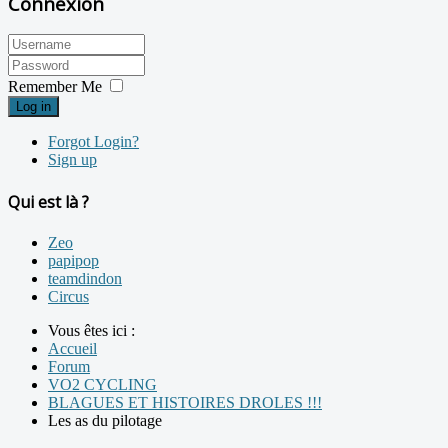
Connexion
Remember Me
Log in
Forgot Login?
Sign up
Qui est là ?
Zeo
papipop
teamdindon
Circus
Vous êtes ici :
Accueil
Forum
VO2 CYCLING
BLAGUES ET HISTOIRES DROLES !!!
Les as du pilotage