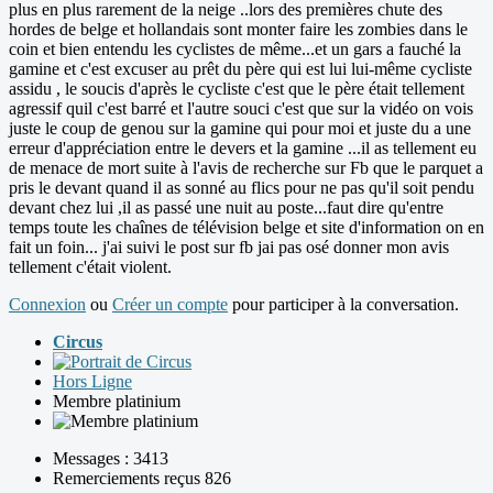
plus en plus rarement de la neige ..lors des premières chute des
hordes de belge et hollandais sont monter faire les zombies dans le
coin et bien entendu les cyclistes de même...et un gars a fauché la
gamine et c'est excuser au prêt du père qui est lui lui-même cycliste
assidu , le soucis d'après le cycliste c'est que le père était tellement
agressif quil c'est barré et l'autre souci c'est que sur la vidéo on vois
juste le coup de genou sur la gamine qui pour moi et juste du a une
erreur d'appréciation entre le devers et la gamine ...il as tellement eu
de menace de mort suite à l'avis de recherche sur Fb que le parquet a
pris le devant quand il as sonné au flics pour ne pas qu'il soit pendu
devant chez lui ,il as passé une nuit au poste...faut dire qu'entre
temps toute les chaînes de télévision belge et site d'information on en
fait un foin... j'ai suivi le post sur fb jai pas osé donner mon avis
tellement c'était violent.
Connexion
ou
Créer un compte
pour participer à la conversation.
Circus
Hors Ligne
Membre platinium
Messages : 3413
Remerciements reçus 826