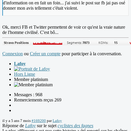
d'information on en fait un foin... j'ai suivi le post sur fb jai pas osé
donner mon avis tellement c'était violent.
Ok, merci FB et Twitter permettent de voir ce qu'est la vraie nature
de l'homme civilisé. C'est bô...
Connexion
ou
Créer un compte
pour participer à la conversation.
Lafoy
Hors Ligne
Membre platinium
Messages : 968
Remerciements reçus 269
il y a 5 ans 7 mois
#169200
par
Lafoy
Réponse de
Lafoy
sur le sujet
cyclistes des fagnes
Le plus affligeant c est que cette histoire a été reporté sur les chaînes