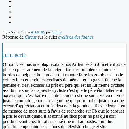
il y a 5 ans 7 mois
#169195
par
Circus
Réponse de
Circus
sur le sujet
cyclistes des fagnes
lulu écrit:
Ouioui c'est pas une blague..dans nos Ardennes à 650 mètre il as de
plus en plus rarement de la neige ..lors des premières chute des
hordes de belge et hollandais sont monter faire les zombies dans le
coin et bien entendu les cyclistes de même...et un gars a fauché la
gamine et c'est excuser au prêt du père qui est lui lui-même cycliste
assidu , le soucis d'après le cycliste c'est que le père était tellement
agressif quil c'est barré et l'autre souci c'est que sur la vidéo on vois
juste le coup de genou sur la gamine qui pour moi et juste du a une
erreur d'appréciation entre le devers et la gamine ...il as tellement eu
de menace de mort suite à l'avis de recherche sur Fb que le parquet
a pris le devant quand il as sonné au flics pour ne pas qu'il soit
pendu devant chez lui ,il as passé une nuit au poste...faut dire
qu'entre temps toute les chaînes de télévision belge et site