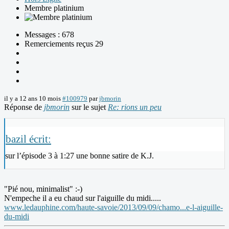
Membre platinium
Messages : 678
Remerciements reçus 29
il y a 12 ans 10 mois
#100979
par
jbmorin
Réponse de
jbmorin
sur le sujet
Re: rions un peu
bazil écrit:
sur l’épisode 3 à 1:27 une bonne satire de K.J.
"Pié nou, minimalist" :-)
N'empeche il a eu chaud sur l'aiguille du midi.....
www.ledauphine.com/haute-savoie/2013/09/09/chamo...e-l-aiguille-
du-midi