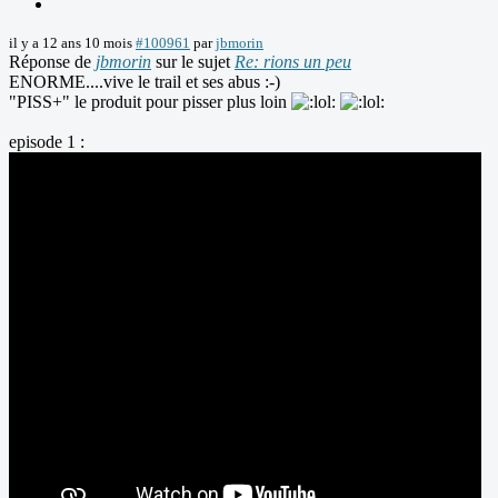
il y a 12 ans 10 mois
#100961
par
jbmorin
Réponse de
jbmorin
sur le sujet
Re: rions un peu
ENORME....vive le trail et ses abus :-)
"PISS+" le produit pour pisser plus loin
episode 1 :