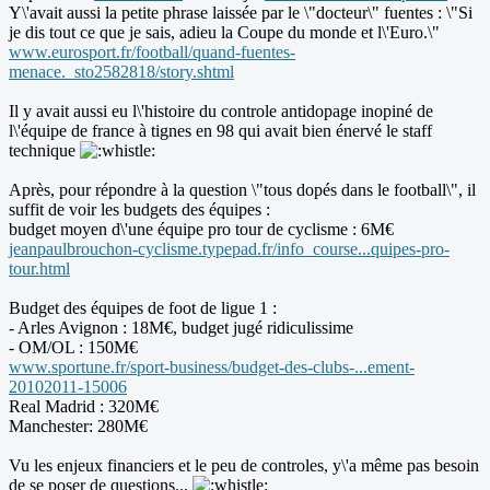
Y\'avait aussi la petite phrase laissée par le \"docteur\" fuentes : \"Si
je dis tout ce que je sais, adieu la Coupe du monde et l\'Euro.\"
www.eurosport.fr/football/quand-fuentes-
menace._sto2582818/story.shtml
Il y avait aussi eu l\'histoire du controle antidopage inopiné de
l\'équipe de france à tignes en 98 qui avait bien énervé le staff
technique
Après, pour répondre à la question \"tous dopés dans le football\", il
suffit de voir les budgets des équipes :
budget moyen d\'une équipe pro tour de cyclisme : 6M€
jeanpaulbrouchon-cyclisme.typepad.fr/info_course...quipes-pro-
tour.html
Budget des équipes de foot de ligue 1 :
- Arles Avignon : 18M€, budget jugé ridiculissime
- OM/OL : 150M€
www.sportune.fr/sport-business/budget-des-clubs-...ement-
20102011-15006
Real Madrid : 320M€
Manchester: 280M€
Vu les enjeux financiers et le peu de controles, y\'a même pas besoin
de se poser de questions...