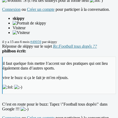
:S (c\'est des smileys pour al forme hein
)
Connexion
ou
Créer un compte
pour participer à la conversation.
skippy
Visiteur
il y a 15 ans 6 mois
#49059
par
skippy
Réponse de
skippy
sur le sujet
Re:Football tous dopés ??
philbon écrit:
il faut quelque fois mettre l\'accent sur des pratiques qui ont lieu
également dans d\'autres sports.
vive le buzz si ça le fait je m\'en réjouis.
C\'est en route pour le buzz: Tapez \"Football tous dopés\" dans
Google !!!
Connexion
ou
Créer un compte
pour participer à la conversation.