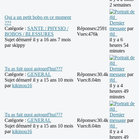
2 semaines
Qui a un petit bobo en ce moment
???
Dernier
Catégorie :
SANTE / PHYSIO /
Réponses:
2591
message
par
BOBOS / BLESSURES
Vues:
476k
jfd_
Sujet démarré il y a 16 ans 7 mois
il y a 6
par
skippy
heures 54
minutes
Tu as fait quoi aujourd'hui???
Dernier
Catégorie :
GENERAL
Réponses:
30.4k
message
par
Sujet démarré il y a 15 ans 10 mois
Vues:
8.04m
jfd_
par
kikinou16
il y a 4
heures 49
minutes
Tu as fait quoi aujourd'hui???
Dernier
Catégorie :
GENERAL
Réponses:
30.4k
message
par
Sujet démarré il y a 15 ans 10 mois
Vues:
8.04m
jfd_
par
kikinou16
il y a 4
heures 49