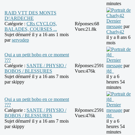
minutes
RAID VTT DES MONTS
D\'ARDECHE
Dernier
Catégorie :
CRs CYCLOS,
Réponses:
68
message
par
BALADES, COURSES ...
Vues:
21.8k
Charly42
Sujet démarré il y a 16 ans 1 mois
il y a 8 ans 6
par
servodep
mois
Qui a un petit bobo en ce moment
???
Dernier
Catégorie :
SANTE / PHYSIO /
Réponses:
2591
message
par
BOBOS / BLESSURES
Vues:
476k
jfd_
Sujet démarré il y a 16 ans 7 mois
il y a 6
par
skippy
heures 54
minutes
Qui a un petit bobo en ce moment
???
Dernier
Catégorie :
SANTE / PHYSIO /
Réponses:
2591
message
par
BOBOS / BLESSURES
Vues:
476k
jfd_
Sujet démarré il y a 16 ans 7 mois
il y a 6
par
skippy
heures 54
minutes