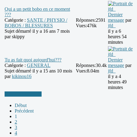
Qui a un petit bobo en ce moment
???
Dernier
Catégorie :
SANTE / PHYSIO /
Réponses:
2591
message
par
BOBOS / BLESSURES
Vues:
476k
jfd_
Sujet démarré il y a 16 ans 7 mois
il y a 6
par
skippy
heures 54
minutes
Tu as fait quoi aujourd'hui???
Dernier
Catégorie :
GENERAL
Réponses:
30.4k
message
par
Sujet démarré il y a 15 ans 10 mois
Vues:
8.04m
jfd_
par
kikinou16
il y a 4
heures 49
minutes
Plus d'informations
Début
Précédent
1
2
3
4