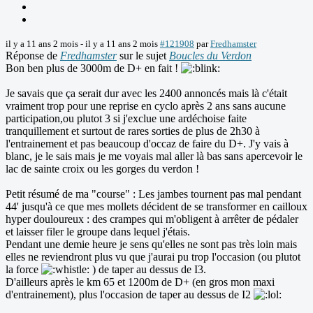
il y a 11 ans 2 mois
-
il y a 11 ans 2 mois
#121908
par
Fredhamster
Réponse de
Fredhamster
sur le sujet
Boucles du Verdon
Bon ben plus de 3000m de D+ en fait !
Je savais que ça serait dur avec les 2400 annoncés mais là c'était
vraiment trop pour une reprise en cyclo après 2 ans sans aucune
participation,ou plutot 3 si j'exclue une ardéchoise faite
tranquillement et surtout de rares sorties de plus de 2h30 à
l'entrainement et pas beaucoup d'occaz de faire du D+. J'y vais à
blanc, je le sais mais je me voyais mal aller là bas sans apercevoir le
lac de sainte croix ou les gorges du verdon !
Petit résumé de ma "course" : Les jambes tournent pas mal pendant
44' jusqu'à ce que mes mollets décident de se transformer en cailloux
hyper douloureux : des crampes qui m'obligent à arrêter de pédaler
et laisser filer le groupe dans lequel j'étais.
Pendant une demie heure je sens qu'elles ne sont pas très loin mais
elles ne reviendront plus vu que j'aurai pu trop l'occasion (ou plutot
la force
) de taper au dessus de I3.
D'ailleurs après le km 65 et 1200m de D+ (en gros mon maxi
d'entrainement), plus l'occasion de taper au dessus de I2