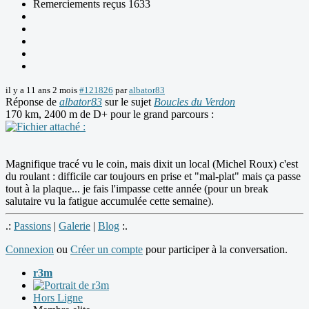
Remerciements reçus 1633
il y a 11 ans 2 mois
#121826
par
albator83
Réponse de
albator83
sur le sujet
Boucles du Verdon
170 km, 2400 m de D+ pour le grand parcours :
Magnifique tracé vu le coin, mais dixit un local (Michel Roux) c'est
du roulant : difficile car toujours en prise et "mal-plat" mais ça passe
tout à la plaque... je fais l'impasse cette année (pour un break
salutaire vu la fatigue accumulée cette semaine).
.:
Passions
|
Galerie
|
Blog
:.
Connexion
ou
Créer un compte
pour participer à la conversation.
r3m
Hors Ligne