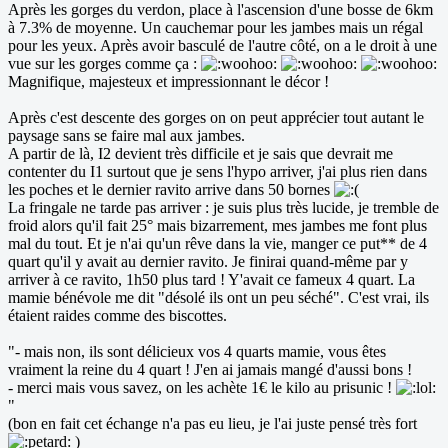
Après les gorges du verdon, place à l'ascension d'une bosse de 6km
à 7.3% de moyenne. Un cauchemar pour les jambes mais un régal
pour les yeux. Après avoir basculé de l'autre côté, on a le droit à une
vue sur les gorges comme ça :
Magnifique, majesteux et impressionnant le décor !
Après c'est descente des gorges on on peut apprécier tout autant le
paysage sans se faire mal aux jambes.
A partir de là, I2 devient très difficile et je sais que devrait me
contenter du I1 surtout que je sens l'hypo arriver, j'ai plus rien dans
les poches et le dernier ravito arrive dans 50 bornes
La fringale ne tarde pas arriver : je suis plus très lucide, je tremble de
froid alors qu'il fait 25° mais bizarrement, mes jambes me font plus
mal du tout. Et je n'ai qu'un rêve dans la vie, manger ce put** de 4
quart qu'il y avait au dernier ravito. Je finirai quand-même par y
arriver à ce ravito, 1h50 plus tard ! Y'avait ce fameux 4 quart. La
mamie bénévole me dit "désolé ils ont un peu séché". C'est vrai, ils
étaient raides comme des biscottes.
"- mais non, ils sont délicieux vos 4 quarts mamie, vous êtes
vraiment la reine du 4 quart ! J'en ai jamais mangé d'aussi bons !
- merci mais vous savez, on les achète 1€ le kilo au prisunic !
"
(bon en fait cet échange n'a pas eu lieu, je l'ai juste pensé très fort
)