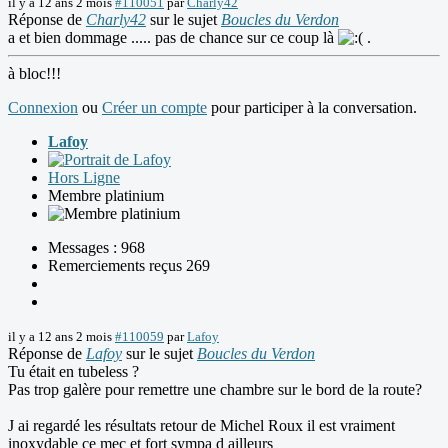
il y a 12 ans 2 mois
#110051
par
Charly42
Réponse de
Charly42
sur le sujet
Boucles du Verdon
a et bien dommage ..... pas de chance sur ce coup là
.
à bloc!!!
Connexion
ou
Créer un compte
pour participer à la conversation.
Lafoy
Hors Ligne
Membre platinium
Messages : 968
Remerciements reçus 269
il y a 12 ans 2 mois
#110059
par
Lafoy
Réponse de
Lafoy
sur le sujet
Boucles du Verdon
Tu était en tubeless ?
Pas trop galère pour remettre une chambre sur le bord de la route?
J ai regardé les résultats retour de Michel Roux il est vraiment
inoxydable ce mec et fort sympa d ailleurs