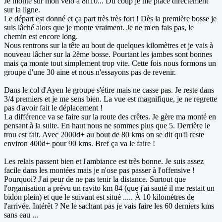
Je monte sur mon vélo à 8h10... Du coup je me place directement
sur la ligne.
Le départ est donné et ça part très très fort ! Dès la première bosse je
suis lâché alors que je monte vraiment. Je ne m'en fais pas, le
chemin est encore long.
Nous rentrons sur la tête au bout de quelques kilomètres et je vais à
nouveau lâcher sur la 2ème bosse. Pourtant les jambes sont bonnes
mais ça monte tout simplement trop vite. Cette fois nous formons un
groupe d'une 30 aine et nous n'essayons pas de revenir.
Dans le col d'Ayen le groupe s'étire mais ne casse pas. Je reste dans
3/4 premiers et je me sens bien. La vue est magnifique, je ne regrette
pas d'avoir fait le déplacement !
La différence va se faire sur la route des crêtes. Je gère ma monté en
pensant à la suite. En haut nous ne sommes plus que 5. Derrière le
trou est fait. Avec 2000d+ au bout de 80 kms on se dit qu'il reste
environ 400d+ pour 90 kms. Bref ça va le faire !
Les relais passent bien et l'ambiance est très bonne. Je suis assez
facile dans les montées mais je n'ose pas passer à l'offensive !
Pourquoi? J'ai peur de ne pas tenir la distance. Surtout que
l'organisation a prévu un ravito km 84 (que j'ai sauté il me restait un
bidon plein) et que le suivant est situé ..... À 10 kilomètres de
l'arrivée. Intérêt ? Ne le sachant pas je vais faire les 60 derniers kms
sans eau ...