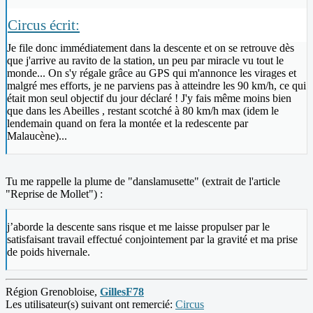
Circus écrit:
Je file donc immédiatement dans la descente et on se retrouve dès
que j'arrive au ravito de la station, un peu par miracle vu tout le
monde... On s'y régale grâce au GPS qui m'annonce les virages et
malgré mes efforts, je ne parviens pas à atteindre les 90 km/h, ce qui
était mon seul objectif du jour déclaré ! J'y fais même moins bien
que dans les Abeilles , restant scotché à 80 km/h max (idem le
lendemain quand on fera la montée et la redescente par
Malaucène)...
Tu me rappelle la plume de "danslamusette" (extrait de l'article
"Reprise de Mollet") :
j’aborde la descente sans risque et me laisse propulser par le
satisfaisant travail effectué conjointement par la gravité et ma prise
de poids hivernale.
Région Grenobloise,
GillesF78
Les utilisateur(s) suivant ont remercié:
Circus