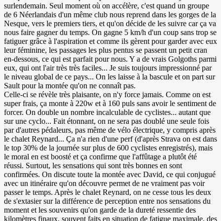
surlendemain. Seul moment où on accélère, c'est quand un groupe
de 6 Néerlandais d'un même club nous reprend dans les gorges de la
Nesque, vers le premiers tiers, et qu'on décide de les suivre car ça va
nous faire gagner du temps. On gagne 5 km/h d'un coup sans trop se
fatiguer grâce à l'aspiration et comme ils gèrent pour garder avec eux
leur féminine, les passages les plus pentus se passent un petit cran
en-dessous, ce qui est parfait pour nous. Y a de vrais Golgoths parmi
eux, qui ont l'air très très faciles... Je suis toujours impressionné par
le niveau global de ce pays... On les laisse à la bascule et on part sur
Sault pour la montée qu'on ne connaît pas.
Celle-ci se révèle très plaisante, on n'y force jamais. Comme on est
super frais, ça monte à 220w et à 160 puls sans avoir le sentiment de
forcer. On double un nombre incalculable de cyclistes... autant que
sur une cyclo... Fait étonnant, on ne sera pas doublé une seule fois
par d'autres pédaleurs, pas même de vélo électrique, y compris après
le chalet Reynard... Ça n'a rien d'une perf (d'après Strava on est dans
le top 30% de la journée sur plus de 600 cyclistes enregistrés), mais
le moral en est boosté et ça confirme que l'affûtage a plutôt été
réussi. Surtout, les sensations qui sont très bonnes en sont
confirmées. On discute toute la montée avec David, ce qui conjugué
avec un itinéraire qu'on découvre permet de ne vraiment pas voir
passer le temps. Après le chalet Reynard, on ne cesse tous les deux
de s'extasier sur la différence de perception entre nos sensations du
moment et les souvenirs qu'on garde de la dureté ressentie des
kilomètres finaux, souvent faits en situation de fatigue maximale, des