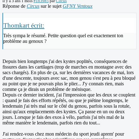
il y a 3 ans 1 mois
#183985
par
Circus
Réponse de
Circus
sur le sujet
GFNY Ventoux
Thomkart écrit:
Très sympa le résumé. Petite question quel est exactement ton
problème au genoux ?
Depuis bien longtemps j'ai des kystes poplités, conséquences de
fissures dans les cartilages (trop de marches en montagne avec des
sacs chargés). En plus de ça, sur les dernières vacances de mai, lors
d'une descente, toujours avec sac, mon genou s'est peu à peu bloqué
au point que je ne pouvais plus le plier... J'y connais rien, mais
comme ça je dirais un problème de ménisque.
Depuis ce dernier incident, j'ai l'impression que les deux se couplent
: quand je fais des efforts répétés, ou que je piétine longtemps, le
lendemain j'ai très mal sur le côté du genou, parfois sous la rotule,
ainsi qu'aux emplacements des kystes. Ça passe en un ou deux
jours. Lorsque je fais des exos à vélo, parfois j'ai très mal de la
même manière le lendemain, parfois rien du tout...
J'ai rendez-vous chez mon médecin du sport jeudi aprem' pour