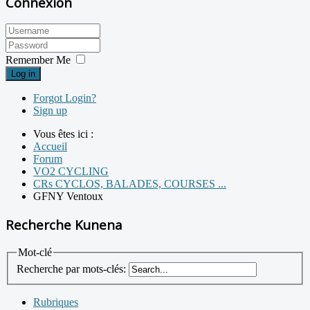
Connexion
Remember Me
Log in
Forgot Login?
Sign up
Vous êtes ici :
Accueil
Forum
VO2 CYCLING
CRs CYCLOS, BALADES, COURSES ...
GFNY Ventoux
Recherche Kunena
Mot-clé
Recherche par mots-clés:
Rubriques