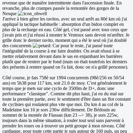
revenue que de manière intermittente dans l'ascension finale. En
revanche, plus de crampes passée la remontée des gorges de la
Nesque
J'arrive à bien gérer les ravitos, avec un seul arrêt au 80è km où j'ai
appliqué la tactique habituelle : absorption d'un bidon complet en
plus de la recharge en eau. Côté gel, c'est passé avec tous ceux que
j'avais pris et j'ai réussi à monter le Ventoux sans devoir m'arrêter. Je
grille donc le dernier ravito, moment qui a été le seul où j'ai doublé
des concurrents
Car pour le reste, j'ai passé toute
l'intégralité de la course à me faire doubler. On avait réussi à se
mettre relativement devant dans le sas en enjambant les barrières
plutôt que de rentrer par le fond (mais on était toutefois les derniers
des présents à rentrer quand on l'a fait, donc on n'a grillé personne).
Côté course, je fais 758è sur 1994 concurrents (98è/256 en 50/54
ans) en 5h38 pour 117 km, soit 21.6 de moy. C'est généralement le
temps que je mets sur une cyclo de 3500m de D+, donc une
performance "classique". Comme dit plus haut, j'ai eu du mal sur
toute la première partie, avec le sentiment d'être dans un flot constant
de cyclistes qui roulaient plus vite que moi. Du km 4 au col de la
Madelaine km 16 je sors 236w difficilement. De Bédouin au
sommet de la montée de Flassan (km 23 --> 38), je sors 225w,
toujours dans la même situation, à rouler tout seul sans parvenir à
prendre les roues ou à trouver un petit groupe à mon niveau. Côté
cardiaque, pour toute cette partie je suis autour de 160 puls, un peu