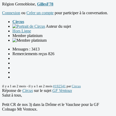
Région Grenobloise,
GillesF78
Connexion
ou
Créer un compte
pour participer à la conversation.
Circus
Auteur du sujet
Hors Ligne
Membre platinium
Messages : 3413
Remerciements reçus 826
il y a 1 an 2 mois
-
il y a 1 an 2 mois
#192541
par
Circus
Réponse de
Circus
sur le sujet
GF Ventoux
Salut à tous,
Petit CR de nos 3j dans la Drôme et le Vaucluse pour la GF
Colnago Mt Ventoux.