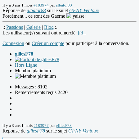
il y a 3 ans 1 mois
#183974
par
albator83
Réponse de
albator83
sur le sujet
GFNY Ventoux
Forcément... ce sont des Gaerne
.:
Passions
|
Galerie
|
Blog
:.
Les utilisateur(s) suivant ont remercié:
jfd_
Connexion
ou
Créer un compte
pour participer à la conversation.
gillesF78
Hors Ligne
Membre platinium
Messages : 8102
Remerciements reçus 2420
il y a 3 ans 1 mois
#183977
par
gillesF78
Réponse de
gillesF78
sur le sujet
GFNY Ventoux