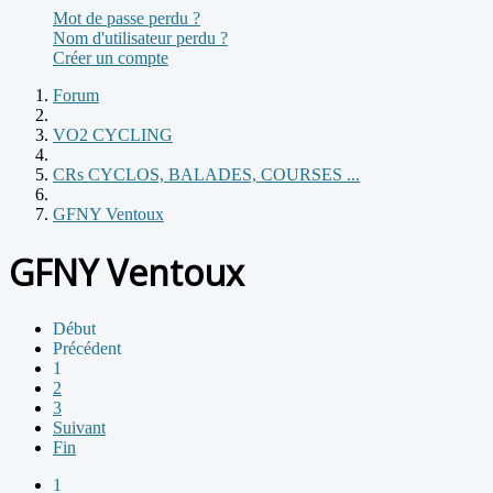
Mot de passe perdu ?
Nom d'utilisateur perdu ?
Créer un compte
Forum
VO2 CYCLING
CRs CYCLOS, BALADES, COURSES ...
GFNY Ventoux
GFNY Ventoux
Début
Précédent
1
2
3
Suivant
Fin
1