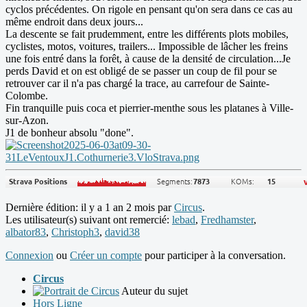
cyclos précédentes. On rigole en pensant qu'on sera dans ce cas au
même endroit dans deux jours...
La descente se fait prudemment, entre les différents plots mobiles,
cyclistes, motos, voitures, trailers... Impossible de lâcher les freins
une fois entré dans la forêt, à cause de la densité de circulation...Je
perds David et on est obligé de se passer un coup de fil pour se
retrouver car il n'a pas chargé la trace, au carrefour de Sainte-
Colombe.
Fin tranquille puis coca et pierrier-menthe sous les platanes à Ville-
sur-Azon.
J1 de bonheur absolu "done".
Dernière édition: il y a 1 an 2 mois par
Circus
.
Les utilisateur(s) suivant ont remercié:
lebad
,
Fredhamster
,
albator83
,
Christoph3
,
david38
Connexion
ou
Créer un compte
pour participer à la conversation.
Circus
Auteur du sujet
Hors Ligne