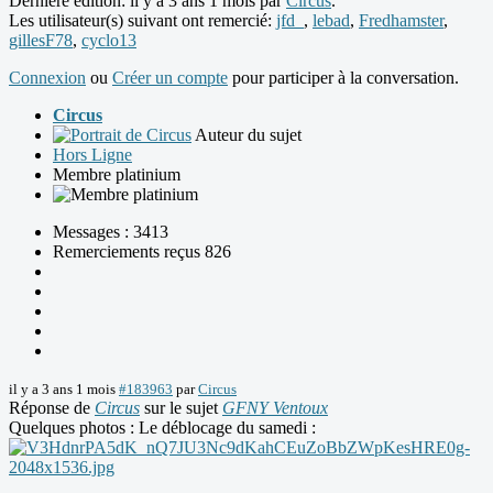
Dernière édition: il y a 3 ans 1 mois par
Circus
.
Les utilisateur(s) suivant ont remercié:
jfd_
,
lebad
,
Fredhamster
,
gillesF78
,
cyclo13
Connexion
ou
Créer un compte
pour participer à la conversation.
Circus
Auteur du sujet
Hors Ligne
Membre platinium
Messages : 3413
Remerciements reçus 826
il y a 3 ans 1 mois
#183963
par
Circus
Réponse de
Circus
sur le sujet
GFNY Ventoux
Quelques photos : Le déblocage du samedi :