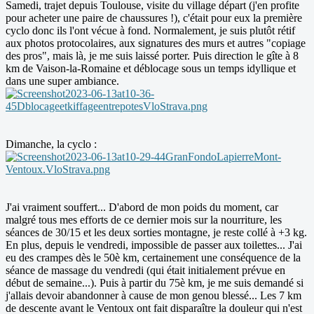
Samedi, trajet depuis Toulouse, visite du village départ (j'en profite
pour acheter une paire de chaussures !), c'était pour eux la première
cyclo donc ils l'ont vécue à fond. Normalement, je suis plutôt rétif
aux photos protocolaires, aux signatures des murs et autres "copiage
des pros", mais là, je me suis laissé porter. Puis direction le gîte à 8
km de Vaison-la-Romaine et déblocage sous un temps idyllique et
dans une super ambiance.
Dimanche, la cyclo :
J'ai vraiment souffert... D'abord de mon poids du moment, car
malgré tous mes efforts de ce dernier mois sur la nourriture, les
séances de 30/15 et les deux sorties montagne, je reste collé à +3 kg.
En plus, depuis le vendredi, impossible de passer aux toilettes... J'ai
eu des crampes dès le 50è km, certainement une conséquence de la
séance de massage du vendredi (qui était initialement prévue en
début de semaine...). Puis à partir du 75è km, je me suis demandé si
j'allais devoir abandonner à cause de mon genou blessé... Les 7 km
de descente avant le Ventoux ont fait disparaître la douleur qui n'est