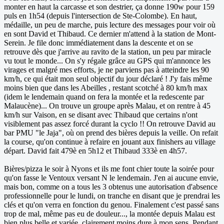
monter en haut la carcasse et son destrier, ça donne 190w pour 159
puls en 1h54 (depuis l'intersection de Ste-Colombe). En haut,
médaille, un peu de marche, puis lecture des messages pour voir où
en sont David et Thibaud. Ce dernier m'attend à la station de Mont-
Serein. Je file donc immédiatement dans la descente et on se
retrouve dès que j'arrive au ravito de la station, un peu par miracle
vu tout le monde... On s'y régale grâce au GPS qui m'annonce les
virages et malgré mes efforts, je ne parviens pas à atteindre les 90
km/h, ce qui était mon seul objectif du jour déclaré ! J'y fais même
moins bien que dans les Abeilles , restant scotché à 80 km/h max
(idem le lendemain quand on fera la montée et la redescente par
Malaucène)... On trouve un groupe après Malau, et on rentre à 45
km/h sur Vaison, en se disant avec Thibaud que certains n'ont
visiblement pas assez forcé durant la cyclo !! On retrouve David au
bar PMU "le Jaja", où on prend des bières depuis la veille. On refait
la course, qu'on continue à refaire en jouant aux finishers au village
départ. David fait 479è en 5h12 et Thibaud 333è en 4h57.
Bières/pizza le soir à Nyons et ils me font chier toute la soirée pour
qu'on fasse le Ventoux versant N le lendemain. J'en ai aucune envie,
mais bon, comme on a tous les 3 obtenus une autorisation d'absence
professionnelle pour le lundi, on tranche en disant que je prendrai les
clés et qu'on verra en fonction du genou. Finalement c'est passé sans
trop de mal, même pas eu de douleur..., la montée depuis Malau est
bien plus belle et variée, clairement moins dure à mon sens. Pendant