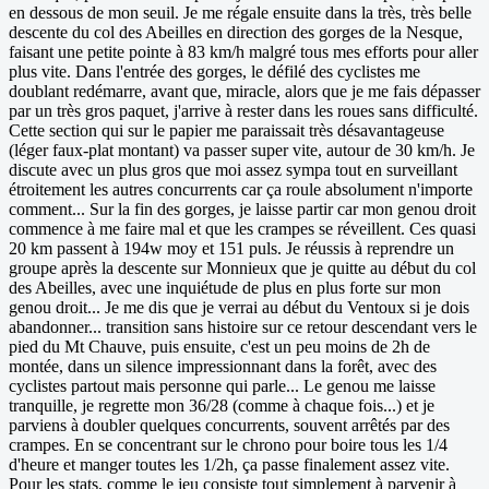
en dessous de mon seuil. Je me régale ensuite dans la très, très belle
descente du col des Abeilles en direction des gorges de la Nesque,
faisant une petite pointe à 83 km/h malgré tous mes efforts pour aller
plus vite. Dans l'entrée des gorges, le défilé des cyclistes me
doublant redémarre, avant que, miracle, alors que je me fais dépasser
par un très gros paquet, j'arrive à rester dans les roues sans difficulté.
Cette section qui sur le papier me paraissait très désavantageuse
(léger faux-plat montant) va passer super vite, autour de 30 km/h. Je
discute avec un plus gros que moi assez sympa tout en surveillant
étroitement les autres concurrents car ça roule absolument n'importe
comment... Sur la fin des gorges, je laisse partir car mon genou droit
commence à me faire mal et que les crampes se réveillent. Ces quasi
20 km passent à 194w moy et 151 puls. Je réussis à reprendre un
groupe après la descente sur Monnieux que je quitte au début du col
des Abeilles, avec une inquiétude de plus en plus forte sur mon
genou droit... Je me dis que je verrai au début du Ventoux si je dois
abandonner... transition sans histoire sur ce retour descendant vers le
pied du Mt Chauve, puis ensuite, c'est un peu moins de 2h de
montée, dans un silence impressionnant dans la forêt, avec des
cyclistes partout mais personne qui parle... Le genou me laisse
tranquille, je regrette mon 36/28 (comme à chaque fois...) et je
parviens à doubler quelques concurrents, souvent arrêtés par des
crampes. En se concentrant sur le chrono pour boire tous les 1/4
d'heure et manger toutes les 1/2h, ça passe finalement assez vite.
Pour les stats, comme le jeu consiste tout simplement à parvenir à