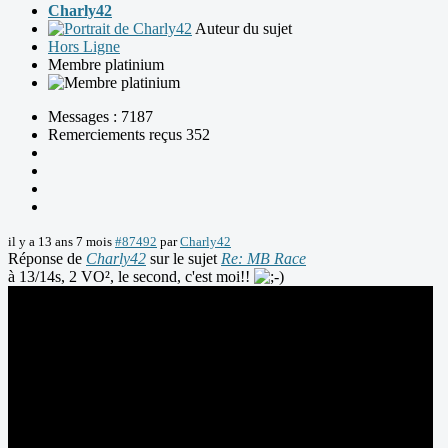
Charly42
Auteur du sujet
Hors Ligne
Membre platinium
Messages : 7187
Remerciements reçus 352
il y a 13 ans 7 mois
#87492
par
Charly42
Réponse de
Charly42
sur le sujet
Re: MB Race
à 13/14s, 2 VO², le second, c'est moi!!