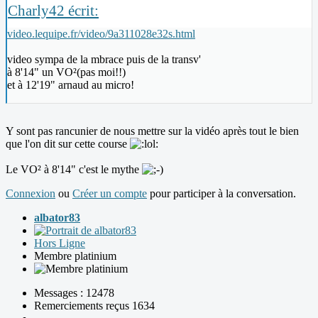
Charly42 écrit:
video.lequipe.fr/video/9a311028e32s.html
video sympa de la mbrace puis de la transv'
à 8'14" un VO²(pas moi!!)
et à 12'19" arnaud au micro!
Y sont pas rancunier de nous mettre sur la vidéo après tout le bien
que l'on dit sur cette course
Le VO² à 8'14" c'est le mythe
Connexion
ou
Créer un compte
pour participer à la conversation.
albator83
Hors Ligne
Membre platinium
Messages : 12478
Remerciements reçus 1634