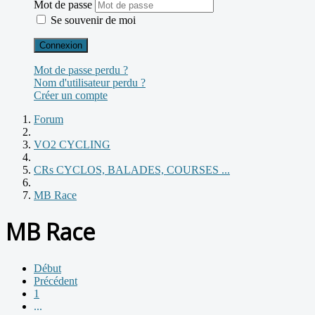
Mot de passe
Se souvenir de moi
Connexion
Mot de passe perdu ?
Nom d'utilisateur perdu ?
Créer un compte
Forum
VO2 CYCLING
CRs CYCLOS, BALADES, COURSES ...
MB Race
MB Race
Début
Précédent
1
...