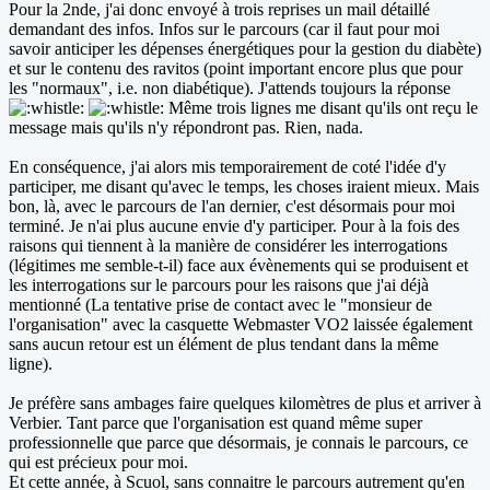
Pour la 2nde, j'ai donc envoyé à trois reprises un mail détaillé
demandant des infos. Infos sur le parcours (car il faut pour moi
savoir anticiper les dépenses énergétiques pour la gestion du diabète)
et sur le contenu des ravitos (point important encore plus que pour
les "normaux", i.e. non diabétique). J'attends toujours la réponse
Même trois lignes me disant qu'ils ont reçu le
message mais qu'ils n'y répondront pas. Rien, nada.
En conséquence, j'ai alors mis temporairement de coté l'idée d'y
participer, me disant qu'avec le temps, les choses iraient mieux. Mais
bon, là, avec le parcours de l'an dernier, c'est désormais pour moi
terminé. Je n'ai plus aucune envie d'y participer. Pour à la fois des
raisons qui tiennent à la manière de considérer les interrogations
(légitimes me semble-t-il) face aux évènements qui se produisent et
les interrogations sur le parcours pour les raisons que j'ai déjà
mentionné (La tentative prise de contact avec le "monsieur de
l'organisation" avec la casquette Webmaster VO2 laissée également
sans aucun retour est un élément de plus tendant dans la même
ligne).
Je préfère sans ambages faire quelques kilomètres de plus et arriver à
Verbier. Tant parce que l'organisation est quand même super
professionnelle que parce que désormais, je connais le parcours, ce
qui est précieux pour moi.
Et cette année, à Scuol, sans connaitre le parcours autrement qu'en