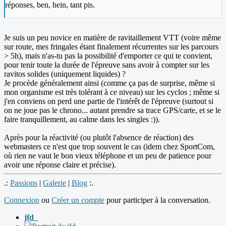
réponses, ben, hein, tant pis.
Je suis un peu novice en matière de ravitaillement VTT (voire même
sur route, mes fringales étant finalement récurrentes sur les parcours
> 5h), mais n'as-tu pas la possibilité d'emporter ce qui te convient,
pour tenir toute la durée de l'épreuve sans avoir à compter sur les
ravitos solides (uniquement liquides) ?
Je procède généralement ainsi (comme ça pas de surprise, même si
mon organisme est très tolérant à ce niveau) sur les cyclos ; même si
j'en conviens on perd une partie de l'intérêt de l'épreuve (surtout si
on ne joue pas le chrono... autant prendre sa trace GPS/carte, et se le
faire tranquillement, au calme dans les singles :)).
Après pour la réactivité (ou plutôt l'absence de réaction) des
webmasters ce n'est que trop souvent le cas (idem chez SportCom,
où rien ne vaut le bon vieux téléphone et un peu de patience pour
avoir une réponse claire et précise).
.:
Passions
|
Galerie
|
Blog
:.
Connexion
ou
Créer un compte
pour participer à la conversation.
jfd_