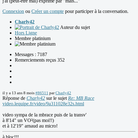
j'ai (peut-être mal) exprimé par "mais..."
Connexion
ou
Créer un compte
pour participer à la conversation.
Charly42
Auteur du sujet
Hors Ligne
Membre platinium
Messages : 7187
Remerciements reçus 352
il y a 13 ans 8 mois
#86511
par
Charly42
Réponse de
Charly42
sur le sujet
Re: MB Race
video.lequipe.fr/video/9a311028e32s.html
video sympa de la mbrace puis de la transv'
à 8'14" un VO²(pas moi!!)
et à 12'19" arnaud au micro!
à bloc!!!