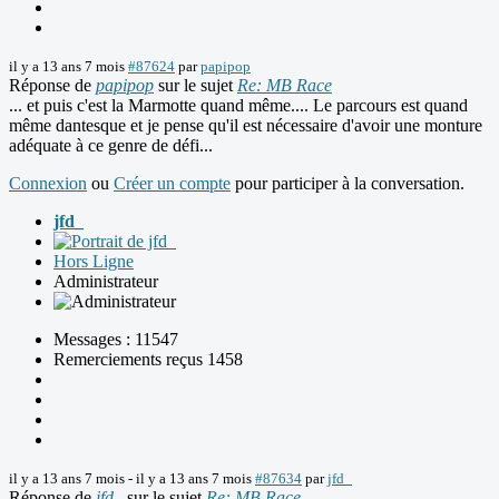
il y a 13 ans 7 mois
#87624
par
papipop
Réponse de
papipop
sur le sujet
Re: MB Race
... et puis c'est la Marmotte quand même.... Le parcours est quand
même dantesque et je pense qu'il est nécessaire d'avoir une monture
adéquate à ce genre de défi...
Connexion
ou
Créer un compte
pour participer à la conversation.
jfd_
Hors Ligne
Administrateur
Messages : 11547
Remerciements reçus 1458
il y a 13 ans 7 mois
-
il y a 13 ans 7 mois
#87634
par
jfd_
Réponse de
jfd_
sur le sujet
Re: MB Race