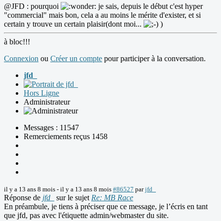
@JFD : pourquoi
je sais, depuis le début c'est hyper
"commercial" mais bon, cela a au moins le mérite d'exister, et si
certain y trouve un certain plaisir(dont moi...
)
à bloc!!!
Connexion
ou
Créer un compte
pour participer à la conversation.
jfd_
Hors Ligne
Administrateur
Messages : 11547
Remerciements reçus 1458
il y a 13 ans 8 mois
-
il y a 13 ans 8 mois
#86527
par
jfd_
Réponse de
jfd_
sur le sujet
Re: MB Race
En préambule, je tiens à préciser que ce message, je l’écris en tant
que jfd, pas avec l'étiquette admin/webmaster du site.