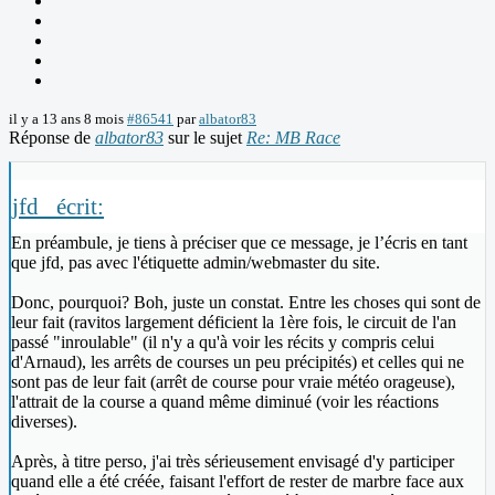
il y a 13 ans 8 mois
#86541
par
albator83
Réponse de
albator83
sur le sujet
Re: MB Race
jfd_ écrit:
En préambule, je tiens à préciser que ce message, je l’écris en tant
que jfd, pas avec l'étiquette admin/webmaster du site.
Donc, pourquoi? Boh, juste un constat. Entre les choses qui sont de
leur fait (ravitos largement déficient la 1ère fois, le circuit de l'an
passé "inroulable" (il n'y a qu'à voir les récits y compris celui
d'Arnaud), les arrêts de courses un peu précipités) et celles qui ne
sont pas de leur fait (arrêt de course pour vraie météo orageuse),
l'attrait de la course a quand même diminué (voir les réactions
diverses).
Après, à titre perso, j'ai très sérieusement envisagé d'y participer
quand elle a été créée, faisant l'effort de rester de marbre face aux