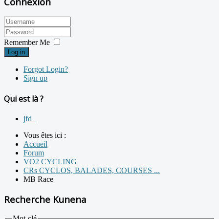
Connexion
Remember Me
Log in
Forgot Login?
Sign up
Qui est là ?
jfd_
Vous êtes ici :
Accueil
Forum
VO2 CYCLING
CRs CYCLOS, BALADES, COURSES ...
MB Race
Recherche Kunena
Mot-clé