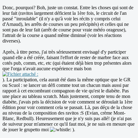
Donc, pourquoi? Boh, juste un constat. Entre les choses qui sont de
leur fait (ravitos largement déficient la 1ère fois, le circuit de l'an
passé "inroulable" (il n'y a qu'à voir les récits y compris celui
d'Arnaud), les arrêts de courses un peu précipités) et celles qui ne
sont pas de leur fait (arrêt de course pour vraie météo orageuse),
l'attrait de la course a quand même diminué (voir les réactions
diverses).
Après, à titre perso, j'ai très sérieusement envisagé d'y participer
quand elle a été créée, faisant l'effort de rester de marbre face aux
cotés pub, comm, etc, etc (qui étaient déjà bien trop présentes alors
que l'orga n'avait aucune expérience mais bon
). La participation, cela aurait été dans la même optique que le GR
ou Scuol : se lancer un défi comme tout un chacun mais aussi par
rapport à cet encombrant compagnon de vie qu'est le diabète. Pas
une place au tableau scratch. Mais justement, compte tenu de mon
diabète, j'avais pris la décision de voir comment se déroulait la 1ère
édition pour voir comment cela se passait. Là, pas déçu de la chose
au niveau de la composition des ravitos :S (Evian, crème Mont-
Blanc, Redbull). Heureusement que je n'y suis pas allé! (je n'ai pas
de suiveur pour m'amener ce qu'il faut moi, je ne suis en mesure que
de jouer le grupetto moi
).