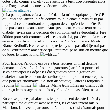
cotés pub, comm, etc, etc (qui étaient déjà bien trop présentes alors
que l'orga n'avait aucune expérience mais bon
). La participation, cela aurait été dans la même optique que le GR
ou Scuol : se lancer un défi comme tout un chacun mais aussi par
rapport à cet encombrant compagnon de vie qu'est le diabète. Pas
une place au tableau scratch. Mais justement, compte tenu de mon
diabète, j'avais pris la décision de voir comment se déroulait la 1ère
édition pour voir comment cela se passait. Là, pas déçu de la chose
au niveau de la composition des ravitos :S (Evian, crème Mont-
Blanc, Redbull). Heureusement que je n'y suis pas allé! (je n'ai pas
de suiveur pour m'amener ce qu'il faut moi, je ne suis en mesure que
de jouer le grupetto moi
).
Pour la 2nde, j'ai donc envoyé à trois reprises un mail détaillé
demandant des infos. Infos sur le parcours (car il faut pour moi
savoir anticiper les dépenses énergétiques pour la gestion du
diabète) et sur le contenu des ravitos (point important encore plus
que pour les "normaux", i.e. non diabétique). J'attends toujours la
réponse
Même trois lignes me disant qu'ils
ont reçu le message mais qu'ils n'y répondront pas. Rien, nada.
En conséquence, j'ai alors mis temporairement de coté l'idée d'y
participer, me disant qu'avec le temps, les choses iraient mieux.
Mais bon, là, avec le parcours de l'an dernier, c'est désormais pour