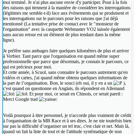
moi terminé. Je n'ai plus aucune envie d'y participer. Pour à la fois
des raisons qui tiennent à la manière de considérer les interrogations
(légitimes me semble-t-il) face aux évènements qui se produisent et
les interrogations sur le parcours pour les raisons que j'ai déjà
mentionné (La tentative prise de contact avec le "monsieur de
l'organisation" avec la casquette Webmaster VO2 laissée également
sans aucun retour est un élément de plus tendant dans la même
ligne).
Je préfère sans ambages faire quelques kilomètres de plus et arriver
à Verbier. Tant parce que l'organisation est quand même super
professionnelle que parce que désormais, je connais le parcours, ce
qui est précieux pour moi.
Et cette année, à Scuol, sans connaitre le parcours autrement qu'en
vidéos et cartes, j'ai quand même obtenu quelques informations de
la part de l’organisation. Bon, le souci (eh oui, il y en a un
),
c'est quand on questionne en Anglais, ils répondent en Allemand
Et pour moi, ce serait en Chinois, ce serait pareil :
Merci Google trad
Voilà pourquoi à titre personnel, je n'accorde plus vraiment de crédit
à l'organisation de la MB Race et à ses dires. Je ne nie toutefois bien
sur pas la difficulté d’organiser un tel truc, c'est clair et net. Mais là,
quand on fait la liste de tout et de l'attitude systématique de non