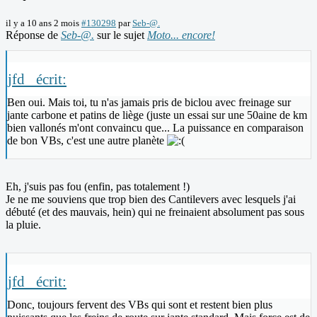
il y a 10 ans 2 mois
#130298
par
Seb-@.
Réponse de
Seb-@.
sur le sujet
Moto... encore!
jfd_ écrit:
Ben oui. Mais toi, tu n'as jamais pris de biclou avec freinage sur
jante carbone et patins de liège (juste un essai sur une 50aine de km
bien vallonés m'ont convaincu que... La puissance en comparaison
de bon VBs, c'est une autre planète
Eh, j'suis pas fou (enfin, pas totalement !)
Je ne me souviens que trop bien des Cantilevers avec lesquels j'ai
débuté (et des mauvais, hein) qui ne freinaient absolument pas sous
la pluie.
jfd_ écrit:
Donc, toujours fervent des VBs qui sont et restent bien plus