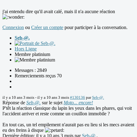
j'ai entendu dire qu'il avait calé, mais il n'a aucune réaction
Connexion
ou
Créer un compte
pour participer à la conversation.
Seb-@.
Hors Ligne
Membre platinium
Messages : 2849
Remerciements reçus 70
il y a 10 ans 3 mois
-
il y a 10 ans 3 mois
#130136
par
Seb-@.
Réponse de
Seb-@.
sur le sujet
Moto... encore!
P'têt la réaction classique du lapin les yeux dans les phares, qui voit
l'accident arriver et reste comme un couillon immobile ?
En tout cas, un tel empilement n'aurait pas eu lieu si les mecs avaient
eu des freins à disque
Dernière édition: il y a 10 ans 3 mois par
Seb-@.
.