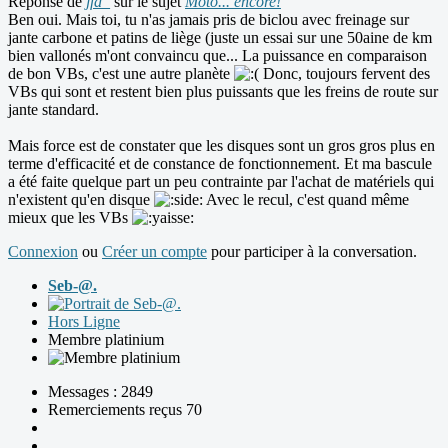
Réponse de
jfd_
sur le sujet
Moto... encore!
Ben oui. Mais toi, tu n'as jamais pris de biclou avec freinage sur
jante carbone et patins de liège (juste un essai sur une 50aine de km
bien vallonés m'ont convaincu que... La puissance en comparaison
de bon VBs, c'est une autre planète
Donc, toujours fervent des
VBs qui sont et restent bien plus puissants que les freins de route sur
jante standard.
Mais force est de constater que les disques sont un gros gros plus en
terme d'efficacité et de constance de fonctionnement. Et ma bascule
a été faite quelque part un peu contrainte par l'achat de matériels qui
n'existent qu'en disque
Avec le recul, c'est quand même
mieux que les VBs
Connexion
ou
Créer un compte
pour participer à la conversation.
Seb-@.
Hors Ligne
Membre platinium
Messages : 2849
Remerciements reçus 70