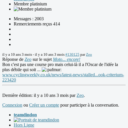
Membre platinium
Messages : 2003
Remerciements reçus 414
il y a 10 ans 3 mois
-
il y a 10 ans 3 mois
#130125
par
Zeo
Réponse de
Zeo
sur le sujet
Moto... encore!
Bon c'est pas une course pro mais celui-là il a l'Oscar de l'idée la
plus débile qui soit ...
www.cyclingweekly.co.uk/news/latest-news/stalled...ook-criterium-
223420
Dernière édition: il y a 10 ans 3 mois par
Zeo
.
Connexion
ou
Créer un compte
pour participer à la conversation.
teamdindon
Hors Ligne