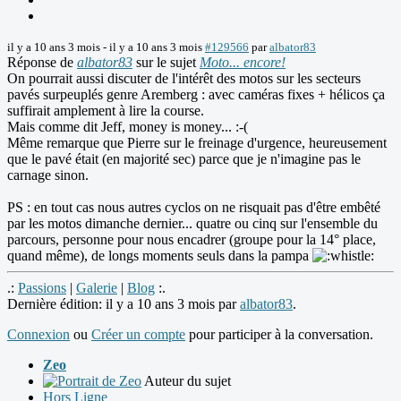
il y a 10 ans 3 mois
-
il y a 10 ans 3 mois
#129566
par
albator83
Réponse de
albator83
sur le sujet
Moto... encore!
On pourrait aussi discuter de l'intérêt des motos sur les secteurs
pavés surpeuplés genre Aremberg : avec caméras fixes + hélicos ça
suffirait amplement à lire la course.
Mais comme dit Jeff, money is money... :-(
Même remarque que Pierre sur le freinage d'urgence, heureusement
que le pavé était (en majorité sec) parce que je n'imagine pas le
carnage sinon.
PS : en tout cas nous autres cyclos on ne risquait pas d'être embêté
par les motos dimanche dernier... quatre ou cinq sur l'ensemble du
parcours, personne pour nous encadrer (groupe pour la 14° place,
quand même), de longs moments seuls dans la pampa
.:
Passions
|
Galerie
|
Blog
:.
Dernière édition: il y a 10 ans 3 mois par
albator83
.
Connexion
ou
Créer un compte
pour participer à la conversation.
Zeo
Auteur du sujet
Hors Ligne