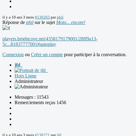
il y a 10 ans 3 mois
#130265
par
phil
Réponse de
phil
sur le sujet
Moto... encore!
players.brightcove.net/4358179179001/28ff9a13-
5c...81837777001#autoplay
Connexion
ou
Créer un compte
pour participer à la conversation.
jfd_
Hors Ligne
Administrateur
Messages : 11543
Remerciements reçus 1456
il y a 10 ans 3 mois
#130271
par
jfd_