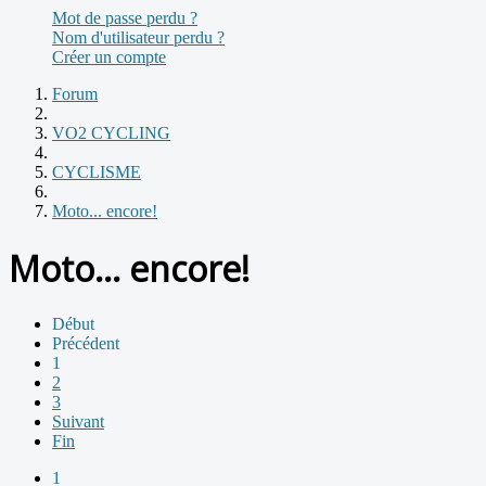
Mot de passe perdu ?
Nom d'utilisateur perdu ?
Créer un compte
Forum
VO2 CYCLING
CYCLISME
Moto... encore!
Moto... encore!
Début
Précédent
1
2
3
Suivant
Fin
1