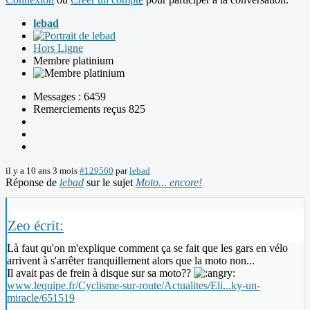
lebad
Hors Ligne
Membre platinium
Messages : 6459
Remerciements reçus 825
il y a 10 ans 3 mois
#129560
par
lebad
Réponse de
lebad
sur le sujet
Moto... encore!
Zeo écrit:
Là faut qu'on m'explique comment ça se fait que les gars en vélo
arrivent à s'arrêter tranquillement alors que la moto non...
Il avait pas de frein à disque sur sa moto??
www.lequipe.fr/Cyclisme-sur-route/Actualites/Eli...ky-un-
miracle/651519