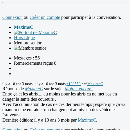
Connexion
ou
Créer un compte
pour participer à la conversation.
MaximeC
Hors Ligne
Membre senior
Messages : 56
Remerciements reçus 0
il y a 10 ans 3 mois
-
il y a 10 ans 3 mois
#129559
par
MaximeC
Réponse de
MaximeC
sur le sujet
Moto... encore!
Entre ça et les abris.... au moins pour les abris ça ne met pas en
danger la santé des coureurs .
Avec l'accumulation de cas de ces derniers temps j'espère que ça va
quand même entrainer un changement au niveau des véhicules
"suiveurs"
Dernière édition: il y a 10 ans 3 mois par
MaximeC
.
Connexion
ou
Créer un compte
pour participer à la conversation.