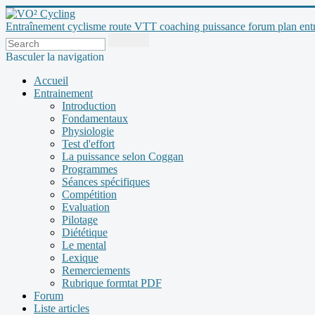
Entraînement cyclisme route VTT coaching puissance forum plan entraî
Basculer la navigation
Accueil
Entrainement
Introduction
Fondamentaux
Physiologie
Test d'effort
La puissance selon Coggan
Programmes
Séances spécifiques
Compétition
Evaluation
Pilotage
Diététique
Le mental
Lexique
Remerciements
Rubrique formtat PDF
Forum
Liste articles