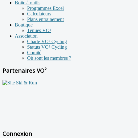
Boite à outils
Programmes Excel
Calculateurs
Plans entrainement
Boutique
Tenues VO²
Association
Charte VO² Cycling
Statuts VO² Cycling
Comité
Où sont les membres ?
Partenaires VO²
Connexion