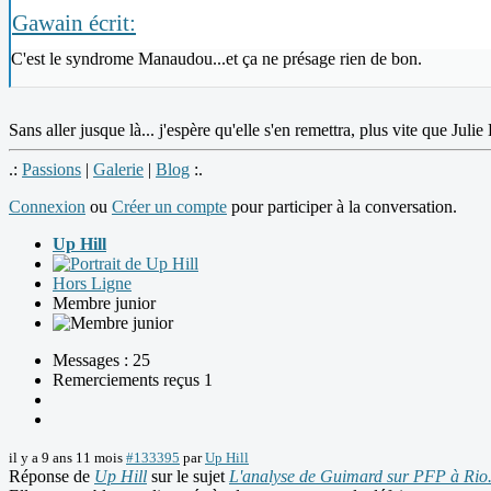
Gawain écrit:
C'est le syndrome Manaudou...et ça ne présage rien de bon.
Sans aller jusque là... j'espère qu'elle s'en remettra, plus vite que Jul
.:
Passions
|
Galerie
|
Blog
:.
Connexion
ou
Créer un compte
pour participer à la conversation.
Up Hill
Hors Ligne
Membre junior
Messages : 25
Remerciements reçus 1
il y a 9 ans 11 mois
#133395
par
Up Hill
Réponse de
Up Hill
sur le sujet
L'analyse de Guimard sur PFP à Rio