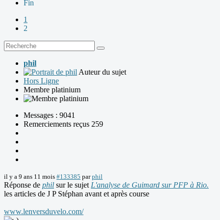
Fin
1
2
phil
Auteur du sujet
Hors Ligne
Membre platinium
Messages : 9041
Remerciements reçus 259
il y a 9 ans 11 mois
#133385
par
phil
Réponse de
phil
sur le sujet
L'analyse de Guimard sur PFP à Rio.
les articles de J P Stéphan avant et après course
www.lenversduvelo.com/