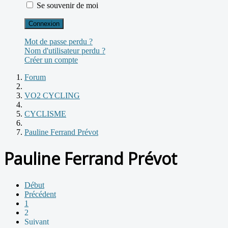
Se souvenir de moi
Connexion
Mot de passe perdu ?
Nom d'utilisateur perdu ?
Créer un compte
Forum
VO2 CYCLING
CYCLISME
Pauline Ferrand Prévot
Pauline Ferrand Prévot
Début
Précédent
1
2
Suivant