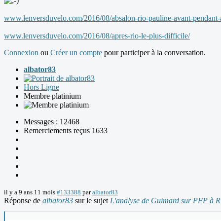
www.lenversduvelo.com/2016/08/absalon-rio-pauline-avant-pendant-
www.lenversduvelo.com/2016/08/apres-rio-le-plus-difficile/
Connexion
ou
Créer un compte
pour participer à la conversation.
albator83
Hors Ligne
Membre platinium
Messages : 12468
Remerciements reçus 1633
il y a 9 ans 11 mois
#133388
par
albator83
Réponse de
albator83
sur le sujet
L'analyse de Guimard sur PFP à R