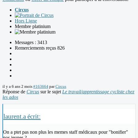
Circus
Hors Ligne
Membre platinium
Messages : 3413
Remerciements reçus 826
il y a 6 ans 2 mois
#163664
par
Circus
Réponse de
Circus
sur le sujet
Le travail/apprentissage cycliste chez
les ados
laurent.a écrit:
On a ptet pas non plus les memes staff médicaux pour "bonifier"
nos jeunes ?