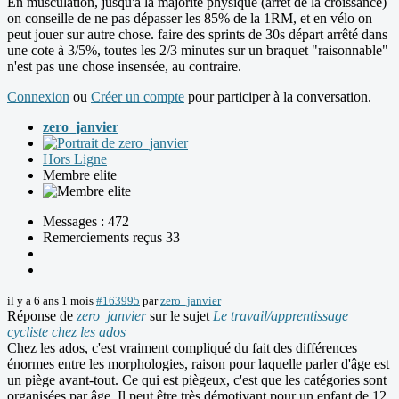
En musculation, jusqu'à la majorité physique (arrêt de la croissance)
on conseille de ne pas dépasser les 85% de la 1RM, et en vélo on
peut jouer sur autre chose. faire des sprints de 30s départ arrêté dans
une cote à 3/5%, toutes les 2/3 minutes sur un braquet "raisonnable"
n'est pas une chose insensée, au contraire.
Connexion
ou
Créer un compte
pour participer à la conversation.
zero_janvier
Hors Ligne
Membre elite
Messages : 472
Remerciements reçus 33
il y a 6 ans 1 mois
#163995
par
zero_janvier
Réponse de
zero_janvier
sur le sujet
Le travail/apprentissage
cycliste chez les ados
Chez les ados, c'est vraiment compliqué du fait des différences
énormes entre les morphologies, raison pour laquelle parler d'âge est
un piège avant-tout. Ce qui est piègeux, c'est que les catégories sont
organisées par âge. Il peut être très démotivant pour un enfant de 12