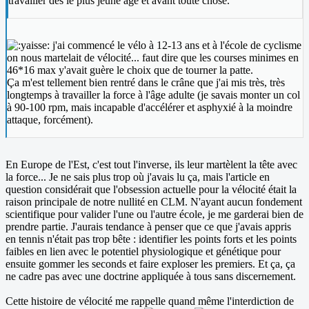
travailler dès le plus jeune âge et avant toute chose.
j'ai commencé le vélo à 12-13 ans et à l'école de cyclisme
on nous martelait de vélocité... faut dire que les courses minimes en
46*16 max y'avait guère le choix que de tourner la patte.
Ça m'est tellement bien rentré dans le crâne que j'ai mis très, très
longtemps à travailler la force à l'âge adulte (je savais monter un col
à 90-100 rpm, mais incapable d'accélérer et asphyxié à la moindre
attaque, forcément).
En Europe de l'Est, c'est tout l'inverse, ils leur martèlent la tête avec
la force... Je ne sais plus trop où j'avais lu ça, mais l'article en
question considérait que l'obsession actuelle pour la vélocité était la
raison principale de notre nullité en CLM. N'ayant aucun fondement
scientifique pour valider l'une ou l'autre école, je me garderai bien de
prendre partie. J'aurais tendance à penser que ce que j'avais appris
en tennis n'était pas trop bête : identifier les points forts et les points
faibles en lien avec le potentiel physiologique et génétique pour
ensuite gommer les seconds et faire exploser les premiers. Et ça, ça
ne cadre pas avec une doctrine appliquée à tous sans discernement.
Cette histoire de vélocité me rappelle quand même l'interdiction de