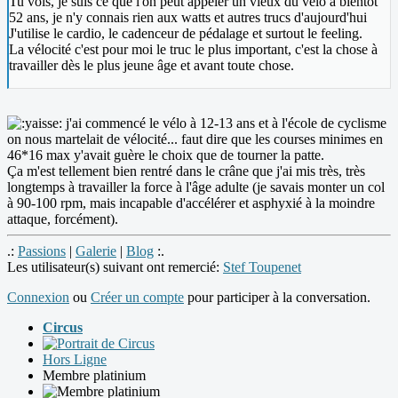
Tu vois, je suis ce que l'on peut appeler un vieux du vélo à bientôt
52 ans, je n'y connais rien aux watts et autres trucs d'aujourd'hui
J'utilise le cardio, le cadenceur de pédalage et surtout le feeling.
La vélocité c'est pour moi le truc le plus important, c'est la chose à
travailler dès le plus jeune âge et avant toute chose.
j'ai commencé le vélo à 12-13 ans et à l'école de cyclisme
on nous martelait de vélocité... faut dire que les courses minimes en
46*16 max y'avait guère le choix que de tourner la patte.
Ça m'est tellement bien rentré dans le crâne que j'ai mis très, très
longtemps à travailler la force à l'âge adulte (je savais monter un col
à 90-100 rpm, mais incapable d'accélérer et asphyxié à la moindre
attaque, forcément).
.:
Passions
|
Galerie
|
Blog
:.
Les utilisateur(s) suivant ont remercié:
Stef Toupenet
Connexion
ou
Créer un compte
pour participer à la conversation.
Circus
Hors Ligne
Membre platinium