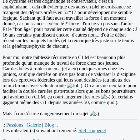
Le cyclisme est très dogmatique et conservateur, c'est un
euphémisme... cela dit éviter que des ados en pleine croissance se
mangent des départs arrêtés en 52*17 pour développer me semble
logique. Sachant qu'il faut aussi travailler la force à un moment
donné, car puissance = vélocité * force : l'un ne va pas sans l'autre.
Et le "bon âge" pour travailler cette qualité dépend de chaque ado : à
16 ans certains grandissent encore, d'autres non... d'où le débat
récent sur les braquets limités (et ta remarque très juste sur le tennis
et la génétique/physio de chacun).
Pour moi notre faiblesse récurrente en CLM est beaucoup plus
profonde qu'un manque de travail de force chez nos jeunes.
Car des bêtes à rouler on en a (et a eu) quelques unes chez les
juniors, sauf que derrière on n'est pas foutu de valoriser la discipline
lors des épreuves fédérales qui leurs sont destinées (au mieux des
mini-chronos avec vélo de route
). Ou alors ne rien faire pour
faciliter la double carrière piste/route alors que les bons poursuiteurs
qui avoinent en CLM, ça court largement les rues
(et certains
gagnent même des GT depuis les années 50, comme quoi).
Mais là on s'écarte dangereusement du sujet
.:
Passions
|
Galerie
|
Blog
:.
Les utilisateur(s) suivant ont remercié:
Stef Toupenet