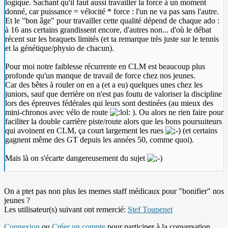
logique. Sachant qu'il faut aussi travailler la force à un moment
donné, car puissance = vélocité * force : l'un ne va pas sans l'autre.
Et le "bon âge" pour travailler cette qualité dépend de chaque ado :
à 16 ans certains grandissent encore, d'autres non... d'où le débat
récent sur les braquets limités (et ta remarque très juste sur le tennis
et la génétique/physio de chacun).
Pour moi notre faiblesse récurrente en CLM est beaucoup plus
profonde qu'un manque de travail de force chez nos jeunes.
Car des bêtes à rouler on en a (et a eu) quelques unes chez les
juniors, sauf que derrière on n'est pas foutu de valoriser la discipline
lors des épreuves fédérales qui leurs sont destinées (au mieux des
mini-chronos avec vélo de route
). Ou alors ne rien faire pour
faciliter la double carrière piste/route alors que les bons poursuiteurs
qui avoinent en CLM, ça court largement les rues
(et certains
gagnent même des GT depuis les années 50, comme quoi).
Mais là on s'écarte dangereusement du sujet
On a ptet pas non plus les memes staff médicaux pour "bonifier" nos
jeunes ?
Les utilisateur(s) suivant ont remercié:
Stef Toupenet
Connexion
ou
Créer un compte
pour participer à la conversation.