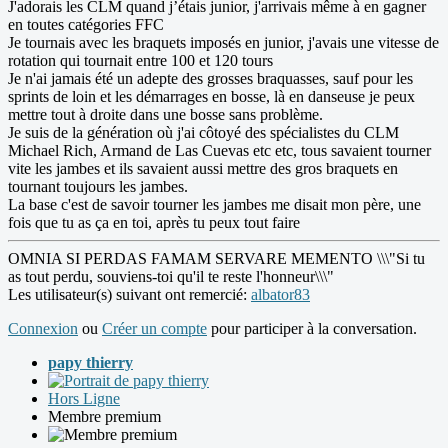
J'adorais les CLM quand j’étais junior, j'arrivais même à en gagner
en toutes catégories FFC
Je tournais avec les braquets imposés en junior, j'avais une vitesse de
rotation qui tournait entre 100 et 120 tours
Je n'ai jamais été un adepte des grosses braquasses, sauf pour les
sprints de loin et les démarrages en bosse, là en danseuse je peux
mettre tout à droite dans une bosse sans problème.
Je suis de la génération où j'ai côtoyé des spécialistes du CLM
Michael Rich, Armand de Las Cuevas etc etc, tous savaient tourner
vite les jambes et ils savaient aussi mettre des gros braquets en
tournant toujours les jambes.
La base c'est de savoir tourner les jambes me disait mon père, une
fois que tu as ça en toi, après tu peux tout faire
OMNIA SI PERDAS FAMAM SERVARE MEMENTO \\\"Si tu
as tout perdu, souviens-toi qu'il te reste l'honneur\\\"
Les utilisateur(s) suivant ont remercié:
albator83
Connexion
ou
Créer un compte
pour participer à la conversation.
papy thierry
Hors Ligne
Membre premium