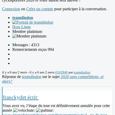
cyclosportives 2020 et votre saison sera sauvée !
Connexion
ou
Créer un compte
pour participer à la conversation.
teamdindon
Hors Ligne
Membre platinium
Messages : 4313
Remerciements reçus 994
il y a 6 ans 2 mois
-
il y a 6 ans 2 mois
#163940
par
teamdindon
Réponse de
teamdindon
sur le sujet
2020 sans compétitions, et
alors?
franckydet écrit:
Vous avez vu, l’étape du tour est définitivement annulée pour cette
année
www.letapedutourdefrance.com/fr/evenement/actual...pe-du-tour-