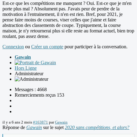
Est-ce que les compétitions me manquent ? Oui. Est-ce que je m'en
porte plus mal ? Absolument pas. J'avais peur de perdre de la
motivation à l'entrainement, il n'en est rien. Bref, pour 2021, je
pense faire moins de courses, viser celles que j'aime et faire
abstraction des classements de coupe. Typiquement, la course
maison, je n'y retournerai plus si elle reste au format actuel, bien trop
roulant, pas assez dense.
Connexion
ou
Créer un compte
pour participer à la conversation.
Gawain
Hors Ligne
Administrateur
Messages : 4668
Remerciements reçus 153
il y a 6 ans 2 mois
#163871
par
Gawain
Réponse de
Gawain
sur le sujet
2020 sans compétitions, et alors?