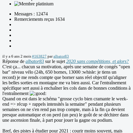
Messages : 12474
Remerciements reçus 1634
il y a 6 ans 2 mois
#163827
par
albator83
Réponse de
albator83
sur le sujet
2020 sans compétitions, et alors?
C'est ça... chacun sa motivation, après une semaine de congés "open
bar" niveau vélo (24h, 650 bornes, 13000 :whisle: je tiens un
record) je me rends compte que borner sans réel objectif qu'aligner
les belles sorties en montagne me va bien aussi. Car l'entraînement
spécifique sert aussi à enchaîner les cols dans de bonnes conditions à
l'entraînement
Quand on est dans le schéma "grosse cyclo bien cramante le week-
end => récup + rappels intensités la semaine" pendant plusieurs
semaines on ne s'en rend pas trop compte, mais à la fin ça devient
presque automatique et on perd (un peu) le goût de se déchirer dans
une ascension finale, à part pour jouer la gagne ou podium.
Bref, des pistes à étudier pour 2021 : courir moins souvent, mais