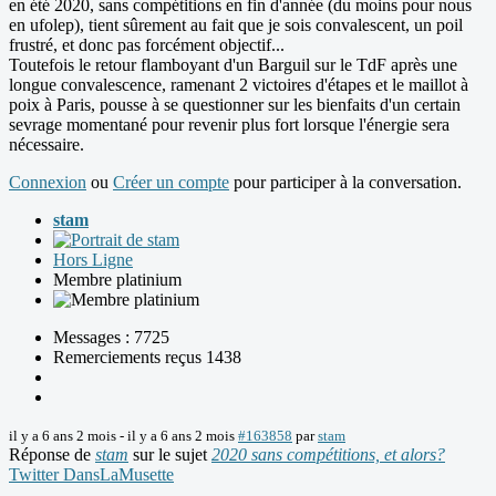
en été 2020, sans compétitions en fin d'année (du moins pour nous
en ufolep), tient sûrement au fait que je sois convalescent, un poil
frustré, et donc pas forcément objectif...
Toutefois le retour flamboyant d'un Barguil sur le TdF après une
longue convalescence, ramenant 2 victoires d'étapes et le maillot à
poix à Paris, pousse à se questionner sur les bienfaits d'un certain
sevrage momentané pour revenir plus fort lorsque l'énergie sera
nécessaire.
Connexion
ou
Créer un compte
pour participer à la conversation.
stam
Hors Ligne
Membre platinium
Messages : 7725
Remerciements reçus 1438
il y a 6 ans 2 mois
-
il y a 6 ans 2 mois
#163858
par
stam
Réponse de
stam
sur le sujet
2020 sans compétitions, et alors?
Twitter DansLaMusette