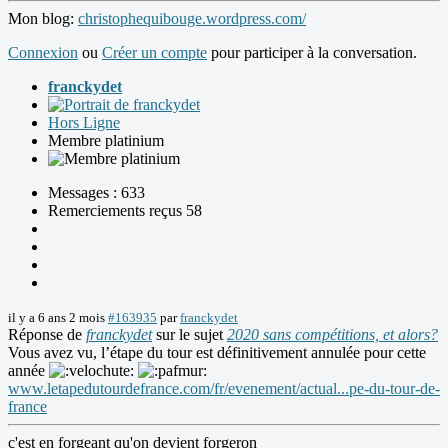
Mon blog:
christophequibouge.wordpress.com/
Connexion
ou
Créer un compte
pour participer à la conversation.
franckydet
Hors Ligne
Membre platinium
Messages : 633
Remerciements reçus 58
il y a 6 ans 2 mois
#163935
par
franckydet
Réponse de
franckydet
sur le sujet
2020 sans compétitions, et alors?
Vous avez vu, l’étape du tour est définitivement annulée pour cette
année
www.letapedutourdefrance.com/fr/evenement/actual...pe-du-tour-de-
france
c'est en forgeant qu'on devient forgeron