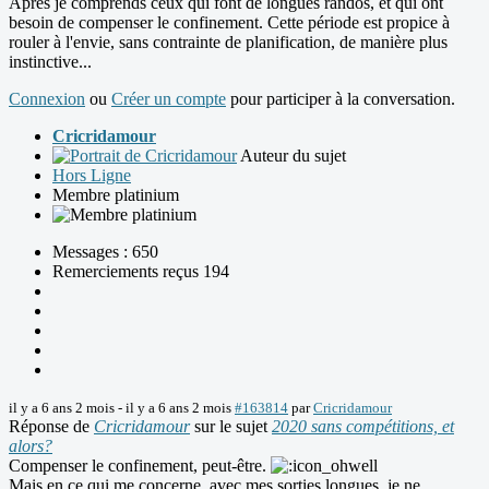
Après je comprends ceux qui font de longues randos, et qui ont
besoin de compenser le confinement. Cette période est propice à
rouler à l'envie, sans contrainte de planification, de manière plus
instinctive...
Connexion
ou
Créer un compte
pour participer à la conversation.
Cricridamour
Auteur du sujet
Hors Ligne
Membre platinium
Messages : 650
Remerciements reçus 194
il y a 6 ans 2 mois
-
il y a 6 ans 2 mois
#163814
par
Cricridamour
Réponse de
Cricridamour
sur le sujet
2020 sans compétitions, et
alors?
Compenser le confinement, peut-être.
Mais en ce qui me concerne, avec mes sorties longues, je ne