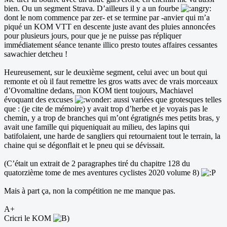
bien. Ou un segment Strava. D’ailleurs il y a un fourbe
dont le nom commence par zer- et se termine par -anvier qui m’a
piqué un KOM VTT en descente juste avant des pluies annoncées
pour plusieurs jours, pour que je ne puisse pas répliquer
immédiatement séance tenante illico presto toutes affaires cessantes
sawachier detcheu !
Heureusement, sur le deuxième segment, celui avec un bout qui
remonte et où il faut remettre les gros watts avec de vrais morceaux
d’Ovomaltine dedans, mon KOM tient toujours, Machiavel
évoquant des excuses
aussi variées que grotesques telles
que : (je cite de mémoire) y avait trop d’herbe et je voyais pas le
chemin, y a trop de branches qui m’ont égratignés mes petits bras, y
avait une famille qui piqueniquait au milieu, des lapins qui
batifolaient, une harde de sangliers qui retournaient tout le terrain, la
chaine qui se dégonflait et le pneu qui se dévissait.
(C’était un extrait de 2 paragraphes tiré du chapitre 128 du
quatorzième tome de mes aventures cyclistes 2020 volume 8)
Mais à part ça, non la compétition ne me manque pas.
A+
Cricri le KOM