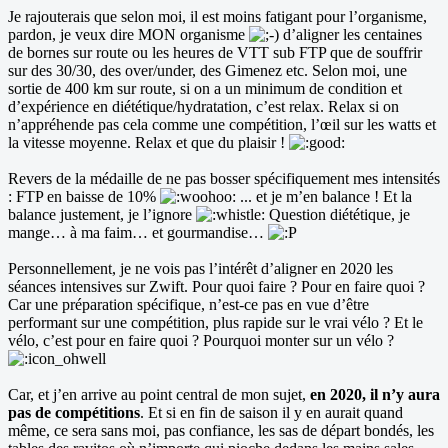
Je rajouterais que selon moi, il est moins fatigant pour l’organisme,
pardon, je veux dire MON organisme
d’aligner les centaines
de bornes sur route ou les heures de VTT sub FTP que de souffrir
sur des 30/30, des over/under, des Gimenez etc. Selon moi, une
sortie de 400 km sur route, si on a un minimum de condition et
d’expérience en diététique/hydratation, c’est relax. Relax si on
n’appréhende pas cela comme une compétition, l’œil sur les watts et
la vitesse moyenne. Relax et que du plaisir !
Revers de la médaille de ne pas bosser spécifiquement mes intensités
: FTP en baisse de 10%
... et je m’en balance ! Et la
balance justement, je l’ignore
Question diététique, je
mange… à ma faim… et gourmandise…
Personnellement, je ne vois pas l’intérêt d’aligner en 2020 les
séances intensives sur Zwift. Pour quoi faire ? Pour en faire quoi ?
Car une préparation spécifique, n’est-ce pas en vue d’être
performant sur une compétition, plus rapide sur le vrai vélo ? Et le
vélo, c’est pour en faire quoi ? Pourquoi monter sur un vélo ?
Car, et j’en arrive au point central de mon sujet,
en 2020, il n’y aura
pas de compétitions
. Et si en fin de saison il y en aurait quand
même, ce sera sans moi, pas confiance, les sas de départ bondés, les