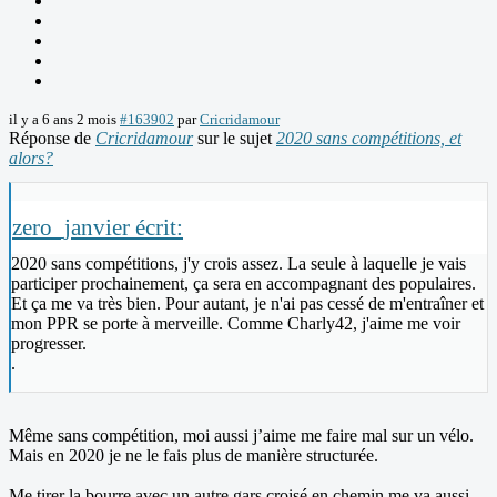
il y a 6 ans 2 mois
#163902
par
Cricridamour
Réponse de
Cricridamour
sur le sujet
2020 sans compétitions, et
alors?
zero_janvier écrit:
2020 sans compétitions, j'y crois assez. La seule à laquelle je vais
participer prochainement, ça sera en accompagnant des populaires.
Et ça me va très bien. Pour autant, je n'ai pas cessé de m'entraîner et
mon PPR se porte à merveille. Comme Charly42, j'aime me voir
progresser.
.
Même sans compétition, moi aussi j’aime me faire mal sur un vélo.
Mais en 2020 je ne le fais plus de manière structurée.
Me tirer la bourre avec un autre gars croisé en chemin me va aussi