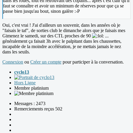
dans les roues, tout en retrouvant des copains... après c'est clair qu'il
faut se connaître et avoir un minimum de réserves pour que ça se
passe bien jusqu'au bout, sinon galère :-P
Oui, c'est vrai ! J'ai d'ailleurs un souvenir, dans les années où je
"faisais le taf", de sorties club le dimanche alors que je faisais mes
Gimenez le samedi, sur des CTL proches de 90
...
généralement ça faisait 3h avec le palpitant dans les chaussettes,
incapable de la moindre accélération, je ne mettais jamais le nez
dans les seuils.
Connexion
ou
Créer un compte
pour participer à la conversation.
cyclo13
Hors Ligne
Membre platinium
Messages : 2473
Remerciements reçus 502