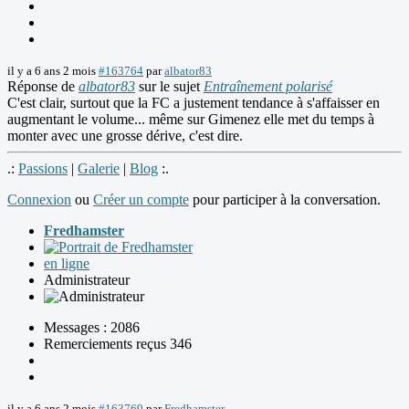
il y a 6 ans 2 mois
#163764
par
albator83
Réponse de
albator83
sur le sujet
Entraînement polarisé
C'est clair, surtout que la FC a justement tendance à s'affaisser en
augmentant le volume... même sur Gimenez elle met du temps à
monter avec une grosse dérive, c'est dire.
.:
Passions
|
Galerie
|
Blog
:.
Connexion
ou
Créer un compte
pour participer à la conversation.
Fredhamster
en ligne
Administrateur
Messages : 2086
Remerciements reçus 346
il y a 6 ans 2 mois
#163769
par
Fredhamster