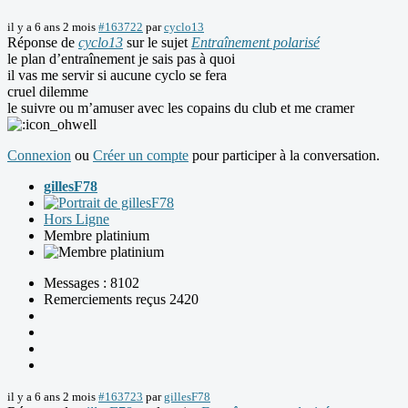
il y a 6 ans 2 mois
#163722
par
cyclo13
Réponse de
cyclo13
sur le sujet
Entraînement polarisé
le plan d’entraînement je sais pas à quoi
il vas me servir si aucune cyclo se fera
cruel dilemme
le suivre ou m’amuser avec les copains du club et me cramer
Connexion
ou
Créer un compte
pour participer à la conversation.
gillesF78
Hors Ligne
Membre platinium
Messages : 8102
Remerciements reçus 2420
il y a 6 ans 2 mois
#163723
par
gillesF78