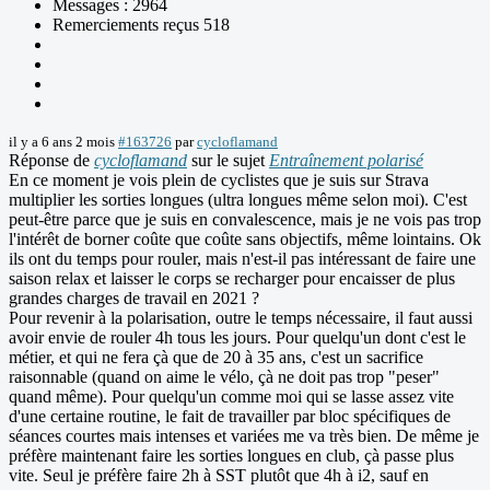
Messages : 2964
Remerciements reçus 518
il y a 6 ans 2 mois
#163726
par
cycloflamand
Réponse de
cycloflamand
sur le sujet
Entraînement polarisé
En ce moment je vois plein de cyclistes que je suis sur Strava
multiplier les sorties longues (ultra longues même selon moi). C'est
peut-être parce que je suis en convalescence, mais je ne vois pas trop
l'intérêt de borner coûte que coûte sans objectifs, même lointains. Ok
ils ont du temps pour rouler, mais n'est-il pas intéressant de faire une
saison relax et laisser le corps se recharger pour encaisser de plus
grandes charges de travail en 2021 ?
Pour revenir à la polarisation, outre le temps nécessaire, il faut aussi
avoir envie de rouler 4h tous les jours. Pour quelqu'un dont c'est le
métier, et qui ne fera çà que de 20 à 35 ans, c'est un sacrifice
raisonnable (quand on aime le vélo, çà ne doit pas trop "peser"
quand même). Pour quelqu'un comme moi qui se lasse assez vite
d'une certaine routine, le fait de travailler par bloc spécifiques de
séances courtes mais intenses et variées me va très bien. De même je
préfère maintenant faire les sorties longues en club, çà passe plus
vite. Seul je préfère faire 2h à SST plutôt que 4h à i2, sauf en