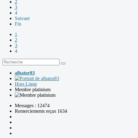
2
3
4
Suivant
Fin
1
2
3
4
albator83
Hors Ligne
Membre platinium
Messages : 12474
Remerciements reçus 1634