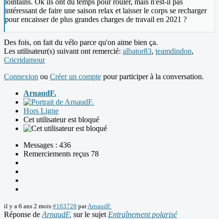
lointains. Ok ils ont du temps pour rouler, mais n'est-il pas
intéressant de faire une saison relax et laisser le corps se recharger
pour encaisser de plus grandes charges de travail en 2021 ?
Des fois, on fait du vélo parce qu'on aime bien ça.
Les utilisateur(s) suivant ont remercié:
albator83
,
teamdindon
,
Cricridamour
Connexion
ou
Créer un compte
pour participer à la conversation.
ArnaudF.
Hors Ligne
Cet utilisateur est bloqué
Messages : 436
Remerciements reçus 78
il y a 6 ans 2 mois
#163728
par
ArnaudF.
Réponse de
ArnaudF.
sur le sujet
Entraînement polarisé