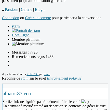
passe bien jusqu'au bout, sinon galère :-P
.:
Passions
|
Galerie
|
Blog
:.
Connexion
ou
Créer un compte
pour participer à la conversation.
stam
Hors Ligne
Membre platinium
Messages : 7725
Remerciements reçus 1438
il y a 6 ans 2 mois
#163739
par
stam
Réponse de
stam
sur le sujet
Entraînement polarisé
albator83 écrit:
Sortie club ne signifie pas forcément "faire le con"
En arrivant à moitié cramé au départ on se contente de gérer le truc