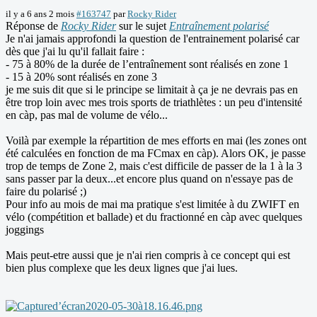
il y a 6 ans 2 mois
#163747
par
Rocky Rider
Réponse de
Rocky Rider
sur le sujet
Entraînement polarisé
Je n'ai jamais approfondi la question de l'entrainement polarisé car
dès que j'ai lu qu'il fallait faire :
- 75 à 80% de la durée de l’entraînement sont réalisés en zone 1
- 15 à 20% sont réalisés en zone 3
je me suis dit que si le principe se limitait à ça je ne devrais pas en
être trop loin avec mes trois sports de triathlètes : un peu d'intensité
en càp, pas mal de volume de vélo...
Voilà par exemple la répartition de mes efforts en mai (les zones ont
été calculées en fonction de ma FCmax en càp). Alors OK, je passe
trop de temps de Zone 2, mais c'est difficile de passer de la 1 à la 3
sans passer par la deux...et encore plus quand on n'essaye pas de
faire du polarisé ;)
Pour info au mois de mai ma pratique s'est limitée à du ZWIFT en
vélo (compétition et ballade) et du fractionné en càp avec quelques
joggings
Mais peut-etre aussi que je n'ai rien compris à ce concept qui est
bien plus complexe que les deux lignes que j'ai lues.