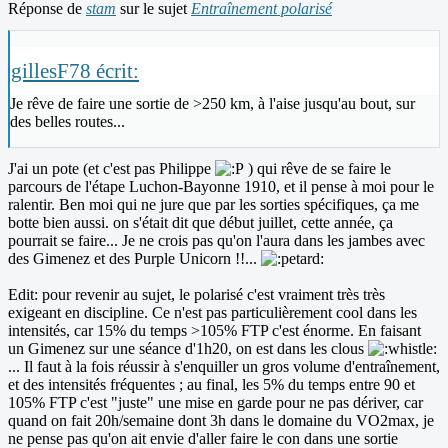
Réponse de
stam
sur le sujet
Entraînement polarisé
gillesF78 écrit:
Je rêve de faire une sortie de >250 km, à l'aise jusqu'au bout, sur
des belles routes...
J'ai un pote (et c'est pas Philippe
) qui rêve de se faire le
parcours de l'étape Luchon-Bayonne 1910, et il pense à moi pour le
ralentir. Ben moi qui ne jure que par les sorties spécifiques, ça me
botte bien aussi. on s'était dit que début juillet, cette année, ça
pourrait se faire... Je ne crois pas qu'on l'aura dans les jambes avec
des Gimenez et des Purple Unicorn !!...
Edit: pour revenir au sujet, le polarisé c'est vraiment très très
exigeant en discipline. Ce n'est pas particulièrement cool dans les
intensités, car 15% du temps >105% FTP c'est énorme. En faisant
un Gimenez sur une séance d'1h20, on est dans les clous
... Il faut à la fois réussir à s'enquiller un gros volume d'entraînement,
et des intensités fréquentes ; au final, les 5% du temps entre 90 et
105% FTP c'est "juste" une mise en garde pour ne pas dériver, car
quand on fait 20h/semaine dont 3h dans le domaine du VO2max, je
ne pense pas qu'on ait envie d'aller faire le con dans une sortie