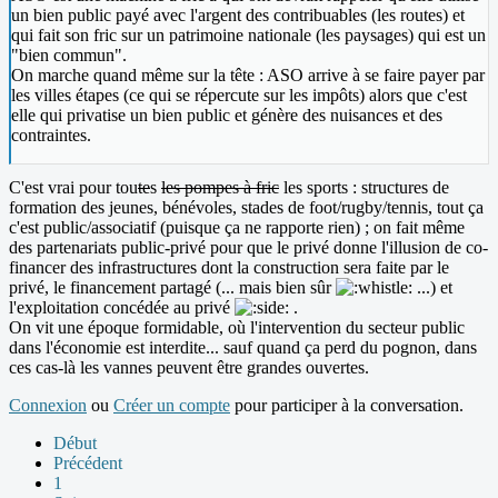
un bien public payé avec l'argent des contribuables (les routes) et
qui fait son fric sur un patrimoine nationale (les paysages) qui est un
"bien commun".
On marche quand même sur la tête : ASO arrive à se faire payer par
les villes étapes (ce qui se répercute sur les impôts) alors que c'est
elle qui privatise un bien public et génère des nuisances et des
contraintes.
C'est vrai pour tou
te
s
les pompes à fric
les sports : structures de
formation des jeunes, bénévoles, stades de foot/rugby/tennis, tout ça
c'est public/associatif (puisque ça ne rapporte rien) ; on fait même
des partenariats public-privé pour que le privé donne l'illusion de co-
financer des infrastructures dont la construction sera faite par le
privé, le financement partagé (... mais bien sûr
...) et
l'exploitation concédée au privé
.
On vit une époque formidable, où l'intervention du secteur public
dans l'économie est interdite... sauf quand ça perd du pognon, dans
ces cas-là les vannes peuvent être grandes ouvertes.
Connexion
ou
Créer un compte
pour participer à la conversation.
Début
Précédent
1