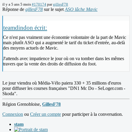
il y a 5 ans 5 mois
#170174
par
gillesF78
Réponse de
gillesF78
sur le sujet
ASO lâche Mavic
teamdindon écrit:
Ce n'est pas vraiment une économie volontaire de la part de Mavic
mais plutôt ASO qui a augmenté le tarif du ticket d'entrée, au-delà
des moyens actuels de Mavic.
J'attends avec impatience le jour où on va tomber dans les mêmes
travers que la vente des droits de diffusion du foot.
Le jour viendra où Média-Vélo paiera 330 + 35 millions d'euros
pour diffuser les courses françaises "DN1 Mc Do - SeLoger.com -
Skoda".
Région Grenobloise,
GillesF78
Connexion
ou
Créer un compte
pour participer à la conversation.
stam