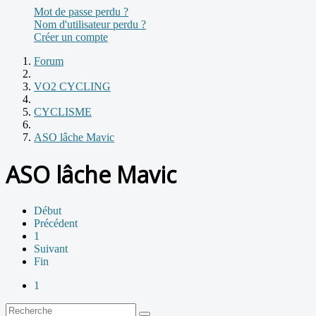
Mot de passe perdu ?
Nom d'utilisateur perdu ?
Créer un compte
Forum
VO2 CYCLING
CYCLISME
ASO lâche Mavic
ASO lâche Mavic
Début
Précédent
1
Suivant
Fin
1