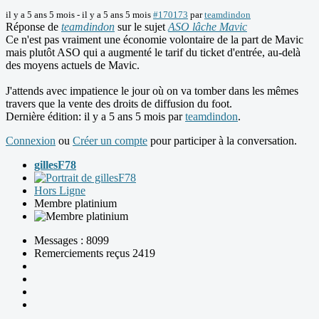
il y a 5 ans 5 mois
-
il y a 5 ans 5 mois
#170173
par
teamdindon
Réponse de
teamdindon
sur le sujet
ASO lâche Mavic
Ce n'est pas vraiment une économie volontaire de la part de Mavic
mais plutôt ASO qui a augmenté le tarif du ticket d'entrée, au-delà
des moyens actuels de Mavic.
J'attends avec impatience le jour où on va tomber dans les mêmes
travers que la vente des droits de diffusion du foot.
Dernière édition: il y a 5 ans 5 mois par
teamdindon
.
Connexion
ou
Créer un compte
pour participer à la conversation.
gillesF78
Hors Ligne
Membre platinium
Messages : 8099
Remerciements reçus 2419