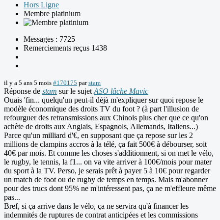
Hors Ligne
Membre platinium
Messages : 7725
Remerciements reçus 1438
il y a 5 ans 5 mois
#170175
par
stam
Réponse de
stam
sur le sujet
ASO lâche Mavic
Ouais 'fin... quelqu'un peut-il déjà m'expliquer sur quoi repose le
modèle économique des droits TV du foot ? (à part l'illusion de
refourguer des retransmissions aux Chinois plus cher que ce qu'on
achète de droits aux Anglais, Espagnols, Allemands, Italiens...)
Parce qu'un milliard d'€, en supposant que ça repose sur les 2
millions de clampins accros à la télé, ça fait 500€ à débourser, soit
40€ par mois. Et comme les choses s'additionnent, si on met le vélo,
le rugby, le tennis, la f1... on va vite arriver à 100€/mois pour mater
du sport à la TV. Perso, je serais prêt à payer 5 à 10€ pour regarder
un match de foot ou de rugby de temps en temps. Mais m'abonner
pour des trucs dont 95% ne m'intéressent pas, ça ne m'effleure même
pas...
Bref, si ça arrive dans le vélo, ça ne servira qu'à financer les
indemnités de ruptures de contrat anticipées et les commissions