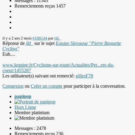
Messages : 11543
Remerciements reçus 1457
il y a 2 ans 2 mois
#188144
par
jfd_
Réponse de
jfd_
sur le sujet
Equipe Slovaque "Pierre Baguette
Cycling"
Euh....
www.lequipe.fr/Cyclisme-sur-route/Actualites/Pet...ere-du-
coeur/1455287
Les utilisateur(s) suivant ont remercié:
gillesF78
Connexion
ou
Créer un compte
pour participer à la conversation.
papipop
Hors Ligne
Membre platinium
Messages : 2478
Remerciements reçus 236