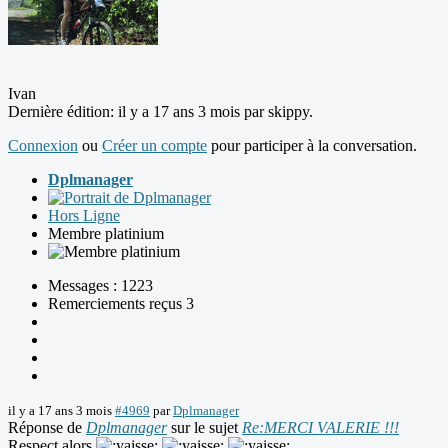
Ivan
Dernière édition: il y a 17 ans 3 mois par
skippy
.
Connexion
ou
Créer un compte
pour participer à la conversation.
Dplmanager
Hors Ligne
Membre platinium
Messages : 1223
Remerciements reçus 3
il y a 17 ans 3 mois
#4969
par
Dplmanager
Réponse de
Dplmanager
sur le sujet
Re:MERCI VALERIE !!!
Respect alors