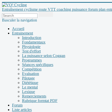
Entraînement cyclisme route VTT coaching puissance forum plan entraî
Basculer la navigation
Accueil
Entrainement
Introduction
Fondamentaux
Physiologie
Test d'effort
La puissance selon Coggan
Programmes
Séances spécifiques
Compétition
Evaluation
Pilotage
Diététique
Le mental
Lexique
Remerciements
Rubrique formtat PDF
Forum
Liste articles