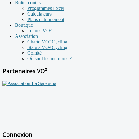
Boite à outils
Programmes Excel
Calculateurs
Plans entrainement
Boutique
Tenues VO²
Association
Charte VO² Cycling
Statuts VO² Cycling
Comité
Où sont les membres ?
Partenaires VO²
Connexion