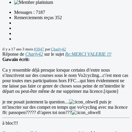
Messages : 7187
Remerciements reçus 352
il y a 17 ans 3 mois
#5047
par
Charly42
Réponse de
Charly42
sur le sujet
Re:MERCI VALERIE !!!
Gawain écrit:
Ca y ressemble déjà presque lorsque certains d\'entre nous
s\'inscrivent sur des courses sous le nom Vo2cycling...c\'est mon cas
pour toutes mes participations hors FFC...qui bien évidemment ne
me laisse pas faire ce genre de choses sous peine de m\'interdire le
départ ou peut-être même de me supprimer ma licence.[/quote]
je me posait justement la question....
puis je
m\'inscrire sur des compet en temps que vo²cycling avec ma licence
ffc passopen????? d\'apres toi non???
à bloc!!!