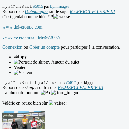
il y a 17 ans 3 mois
#5015
par
Dplmanager
Réponse de
Dplmanager
sur le sujet
Re:MERCI VALERIE !!!
c\'est genial comme idée !!!!
www.dpl-groupe.com
veloviewer.com/athlete/972607/
Connexion
ou
Créer un compte
pour participer à la conversation.
skippy
Auteur du sujet
Visiteur
il y a 17 ans 3 mois
-
il y a 17 ans 3 mois
#5017
par
skippy
Réponse de
skippy
sur le sujet
Re:MERCI VALERIE !!!
La photo du podium
Valérie en rouge bien sûr