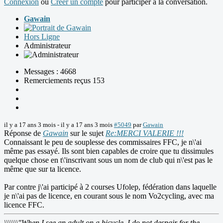
Connexion
ou
Créer un compte
pour participer à la conversation.
Gawain
Hors Ligne
Administrateur
Messages : 4668
Remerciements reçus 153
il y a 17 ans 3 mois
-
il y a 17 ans 3 mois
#5049
par
Gawain
Réponse de
Gawain
sur le sujet
Re:MERCI VALERIE !!!
Connaissant le peu de souplesse des commissaires FFC, je n\'ai
même pas essayé. Ils sont bien capables de croire que tu dissimules
quelque chose en t\'inscrivant sous un nom de club qui n\'est pas le
même que sur ta licence.
Par contre j\'ai participé à 2 courses Ufolep, fédération dans laquelle
je n\'ai pas de licence, en courant sous le nom Vo2cycling, avec ma
licence FFC.
\\\\\\\"When I see an adult on a bicycle, I do not despair for the