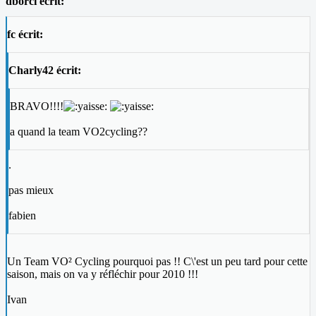
dborci écrit:
fc écrit:
Charly42 écrit:
BRAVO!!!!
a quand la team VO2cycling??
.
pas mieux
fabien
Un Team VO² Cycling pourquoi pas !! C\'est un peu tard pour cette
saison, mais on va y réfléchir pour 2010 !!!
Ivan