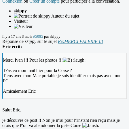
Connexion
ou
Créer un compte
pour participer à la conversation.
skippy
Auteur du sujet
Visiteur
il y a 17 ans 3 mois
#5085
par
skippy
Réponse de
skippy
sur le sujet
Re:MERCI VALERIE !!!
Eric écrit:
Merci Ivan !!! Pour les photos !!!
:laugh:
T\'as eu mon mail hier pour la Corse ?
Tiens avec mon Mac portable je suis identifier mais pas avec mon
PC.
Amicalement Eric
Salut Eric,
je découvre ce post !! Non je n\'ai pour l\'instant rien reçu mais je
crois que l\'on va abandonner la piste Corse