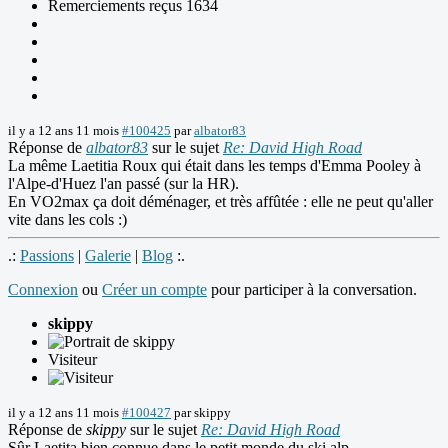
Remerciements reçus 1634
il y a 12 ans 11 mois
#100425
par
albator83
Réponse de
albator83
sur le sujet
Re: David High Road
La même Laetitia Roux qui était dans les temps d'Emma Pooley à
l'Alpe-d'Huez l'an passé (sur la HR).
En VO2max ça doit déménager, et très affûtée : elle ne peut qu'aller
vite dans les cols :)
.:
Passions
|
Galerie
|
Blog
:.
Connexion
ou
Créer un compte
pour participer à la conversation.
skippy
Visiteur
il y a 12 ans 11 mois
#100427
par
skippy
Réponse de
skippy
sur le sujet
Re: David High Road
Sûr Laetita bien connue dans le petit monde du ski alp.