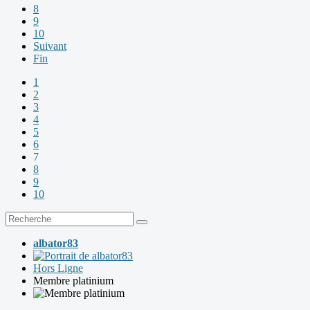
8
9
10
Suivant
Fin
1
2
3
4
5
6
7
8
9
10
albator83
Hors Ligne
Membre platinium