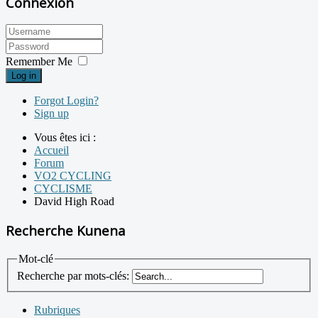
Connexion
Remember Me
Log in
Forgot Login?
Sign up
Vous êtes ici :
Accueil
Forum
VO2 CYCLING
CYCLISME
David High Road
Recherche Kunena
Mot-clé
Recherche par mots-clés:
Rubriques