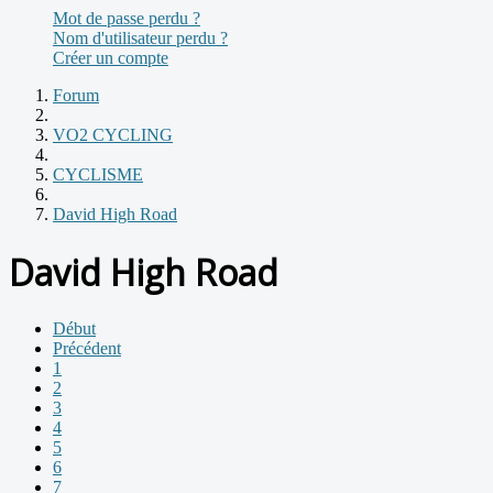
Mot de passe perdu ?
Nom d'utilisateur perdu ?
Créer un compte
Forum
VO2 CYCLING
CYCLISME
David High Road
David High Road
Début
Précédent
1
2
3
4
5
6
7