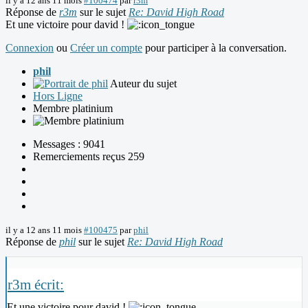
il y a 12 ans 11 mois
#100474
par
r3m
Réponse de
r3m
sur le sujet
Re: David High Road
Et une victoire pour david !
Connexion
ou
Créer un compte
pour participer à la conversation.
phil
Auteur du sujet
Hors Ligne
Membre platinium
Messages : 9041
Remerciements reçus 259
il y a 12 ans 11 mois
#100475
par
phil
Réponse de
phil
sur le sujet
Re: David High Road
r3m écrit:
Et une victoire pour david !