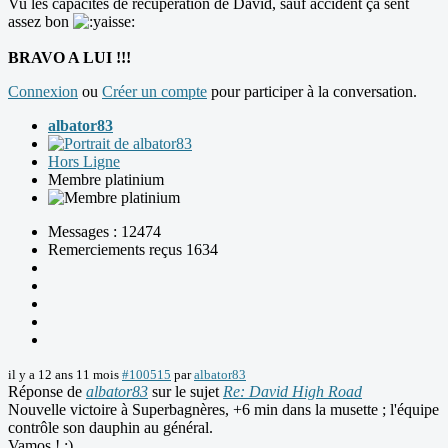
Vu les capacités de récupération de David, sauf accident ça sent
assez bon
BRAVO A LUI !!!
Connexion
ou
Créer un compte
pour participer à la conversation.
albator83
Hors Ligne
Membre platinium
Messages : 12474
Remerciements reçus 1634
il y a 12 ans 11 mois
#100515
par
albator83
Réponse de
albator83
sur le sujet
Re: David High Road
Nouvelle victoire à Superbagnères, +6 min dans la musette ; l'équipe
contrôle son dauphin au général.
Vamos ! :)