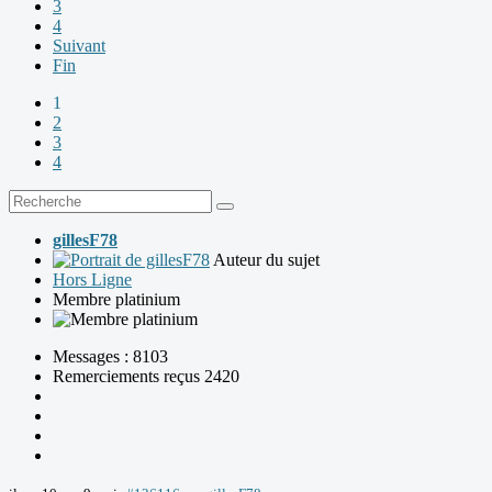
3
4
Suivant
Fin
1
2
3
4
gillesF78
Auteur du sujet
Hors Ligne
Membre platinium
Messages : 8103
Remerciements reçus 2420