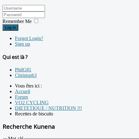
Remember Me
Log in
Forgot Login?
Sign up
Qui est là ?
PhilG81
Christoph3
Vous êtes ici :
Accueil
Forum
VO2 CYCLING
DIETETIQUE / NUTRITION !!!
Recettes de biscuits
Recherche Kunena
Mot-clé