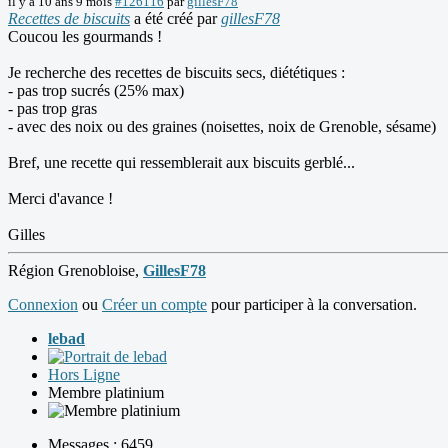
il y a 10 ans 9 mois
#126116
par
gillesF78
Recettes de biscuits
a été créé par
gillesF78
Coucou les gourmands !
Je recherche des recettes de biscuits secs, diététiques :
- pas trop sucrés (25% max)
- pas trop gras
- avec des noix ou des graines (noisettes, noix de Grenoble, sésame)
Bref, une recette qui ressemblerait aux biscuits gerblé...
Merci d'avance !
Gilles
Région Grenobloise,
GillesF78
Connexion
ou
Créer un compte
pour participer à la conversation.
lebad
Hors Ligne
Membre platinium
Messages : 6459