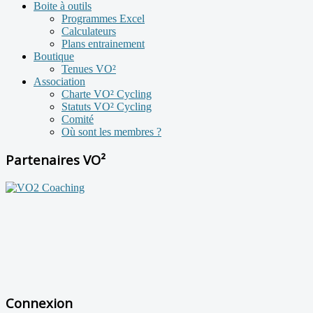
Boite à outils
Programmes Excel
Calculateurs
Plans entrainement
Boutique
Tenues VO²
Association
Charte VO² Cycling
Statuts VO² Cycling
Comité
Où sont les membres ?
Partenaires VO²
Connexion