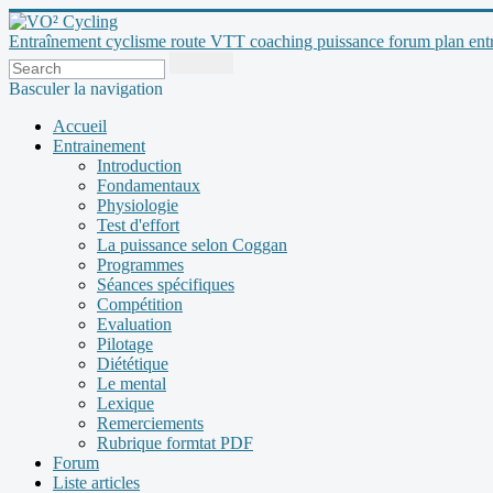
Entraînement cyclisme route VTT coaching puissance forum plan entraî
Basculer la navigation
Accueil
Entrainement
Introduction
Fondamentaux
Physiologie
Test d'effort
La puissance selon Coggan
Programmes
Séances spécifiques
Compétition
Evaluation
Pilotage
Diététique
Le mental
Lexique
Remerciements
Rubrique formtat PDF
Forum
Liste articles