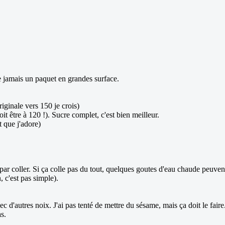
te jamais un paquet en grandes surface.
riginale vers 150 je crois)
doit être à 120 !). Sucre complet, c'est bien meilleur.
t que j'adore)
 par coller. Si ça colle pas du tout, quelques goutes d'eau chaude peuven
, c'est pas simple).
 d'autres noix. J'ai pas tenté de mettre du sésame, mais ça doit le faire
as.