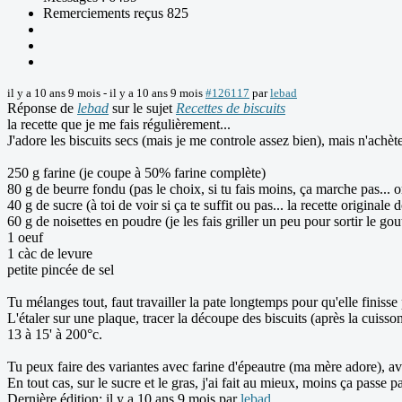
Remerciements reçus 825
il y a 10 ans 9 mois
-
il y a 10 ans 9 mois
#126117
par
lebad
Réponse de
lebad
sur le sujet
Recettes de biscuits
la recette que je me fais régulièrement...
J'adore les biscuits secs (mais je me controle assez bien), mais n'achè
250 g farine (je coupe à 50% farine complète)
80 g de beurre fondu (pas le choix, si tu fais moins, ça marche pas... o
40 g de sucre (à toi de voir si ça te suffit ou pas... la recette originale 
60 g de noisettes en poudre (je les fais griller un peu pour sortir le gou
1 oeuf
1 càc de levure
petite pincée de sel
Tu mélanges tout, faut travailler la pate longtemps pour qu'elle finisse
L'étaler sur une plaque, tracer la découpe des biscuits (après la cuisson
13 à 15' à 200°c.
Tu peux faire des variantes avec farine d'épeautre (ma mère adore), avec
En tout cas, sur le sucre et le gras, j'ai fait au mieux, moins ça passe p
Dernière édition: il y a 10 ans 9 mois par
lebad
.