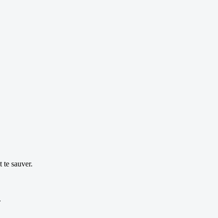
t te sauver.
.